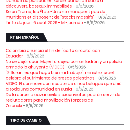
Danube au plus bas en Serbie: bancs de sable à
découvert, bateaux immobilisés
- 8/6/2026
Selon Trump, les États-Unis ne manquent pas de
munitions et disposent de "stocks massifs"
- 8/6/2026
L’info du jour | 6 août 2026 - Mi-journée
- 8/6/2026
RT EN ESPAÑOL
Colombia anuncia el fin del 'corto circuito' con
Ecuador
- 8/5/2026
No se dejó robar: Mujer forcejea con un ladrón y un policía
armado lo ahuyenta (VIDEO)
- 8/5/2026
"Si lloran, es que hago bien mi trabajo": ministro israelí
celebra el sufrimiento de presas palestinas
- 8/5/2026
VIDEO: El conmovedor rescate de cinco belugas que unió
a toda una comunidad en Rusia
- 8/5/2026
De la cárcel a cazar civiles: exconvictos podrán servir de
reclutadores para movilización forzosa de
Zelenski
- 8/5/2026
TIPO DE CAMBIO