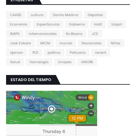
CAASD
cultura
Danilo Medina
Deportes
Economía
Espectáculos
Gobierno
Haití
Idopril
INAPA
internacionales
Ito Bisono
JCE
José Zabala
MICM
mundo
Nacionales
Niñez
opinion
PLD
politica
Portuaria
recent
Salud
Tecnología
Unapec
UNIORE
ESTADO DEL TIEMPO