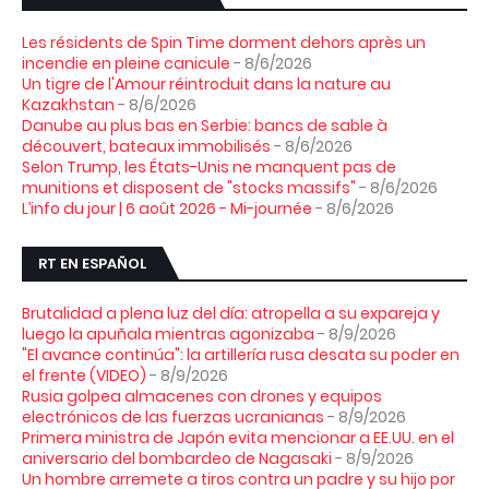
Les résidents de Spin Time dorment dehors après un
incendie en pleine canicule
- 8/6/2026
Un tigre de l'Amour réintroduit dans la nature au
Kazakhstan
- 8/6/2026
Danube au plus bas en Serbie: bancs de sable à
découvert, bateaux immobilisés
- 8/6/2026
Selon Trump, les États-Unis ne manquent pas de
munitions et disposent de "stocks massifs"
- 8/6/2026
L’info du jour | 6 août 2026 - Mi-journée
- 8/6/2026
RT EN ESPAÑOL
Brutalidad a plena luz del día: atropella a su expareja y
luego la apuñala mientras agonizaba
- 8/9/2026
"El avance continúa": la artillería rusa desata su poder en
el frente (VIDEO)
- 8/9/2026
Rusia golpea almacenes con drones y equipos
electrónicos de las fuerzas ucranianas
- 8/9/2026
Primera ministra de Japón evita mencionar a EE.UU. en el
aniversario del bombardeo de Nagasaki
- 8/9/2026
Un hombre arremete a tiros contra un padre y su hijo por