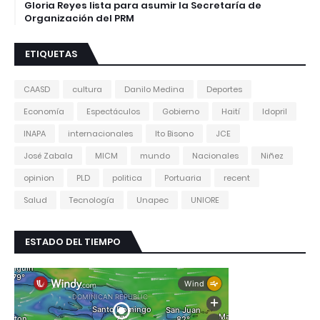
Gloria Reyes lista para asumir la Secretaría de
Organización del PRM
ETIQUETAS
CAASD
cultura
Danilo Medina
Deportes
Economía
Espectáculos
Gobierno
Haití
Idopril
INAPA
internacionales
Ito Bisono
JCE
José Zabala
MICM
mundo
Nacionales
Niñez
opinion
PLD
politica
Portuaria
recent
Salud
Tecnología
Unapec
UNIORE
ESTADO DEL TIEMPO