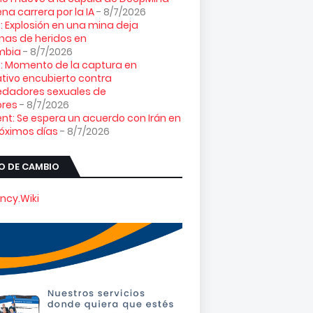
ena carrera por la IA
- 8/7/2026
: Explosión en una mina deja
as de heridos en
mbia
- 8/7/2026
: Momento de la captura en
tivo encubierto contra
edadores sexuales de
res
- 8/7/2026
nt: Se espera un acuerdo con Irán en
róximos días
- 8/7/2026
O DE CAMBIO
ncy.Wiki