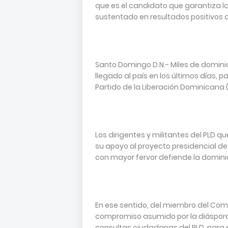
que es el candidato que garantiza l
sustentado en resultados positivos a 
Santo Domingo D.N.- Miles de domini
llegado al país en los últimos días, p
Partido de la Liberación Dominicana 
Los dirigentes y militantes del PLD q
su apoyo al proyecto presidencial de 
con mayor fervor defiende la domin
En ese sentido, del miembro del Com
compromiso asumido por la diáspora 
consultas ciudadanas del PLD, para e