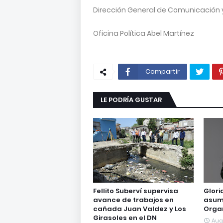
Dirección General de Comunicación 
Oficina Política Abel Martínez
Compartir
LE PODRÍA GUSTAR
Fellito Suberví supervisa
Glori
avance de trabajos en
asumi
cañada Juan Valdez y Los
Organ
Girasoles en el DN
Aug