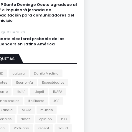
P Santo Domingo Oeste agradece al
 e impulsará jornada de
acitación para comunicadores del
icipio
ugust 04, 2026
acto electoral probable de los
luencers en Latino América
IQUETAS
SD
cultura
Danilo Medina
rtes
Economía
Espectáculos
erno
Haití
Idopril
INAPA
rnacionales
Ito Bisono
JCE
 Zabala
MICM
mundo
onales
Niñez
opinion
PLD
tica
Portuaria
recent
Salud