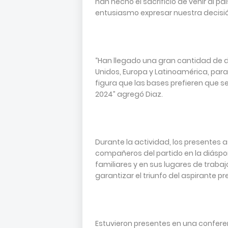
han hecho el sacrificio de venir al pa
entusiasmo expresar nuestra decisión
“Han llegado una gran cantidad de 
Unidos, Europa y Latinoamérica, para 
figura que las bases prefieren que s
2024” agregó Diaz.
Durante la actividad, los presentes 
compañeros del partido en la diásp
familiares y en sus lugares de trabaj
garantizar el triunfo del aspirante pr
Estuvieron presentes en una confere