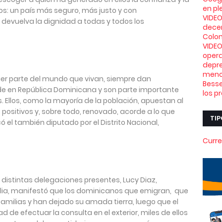
en pl
s: un país más seguro, más justo y con
VIDEO
devuelva la dignidad a todas y todos los
decen
Colo
VIDEO
opera
depr
meno
er parte del mundo que vivan, siempre dan
Besse
de en República Dominicana y son parte importante
los p
. Ellos, como la mayoría de la población, apuestan al
s positivos y, sobre todo, renovado, acorde a lo que
TIP
l también diputado por el Distrito Nacional,
Curre
 distintas delegaciones presentes, Lucy Diaz,
alia, manifestó que los dominicanos que emigran, que
amilias y han dejado su amada tierra, luego que el
ad de efectuar la consulta en el exterior, miles de ellos