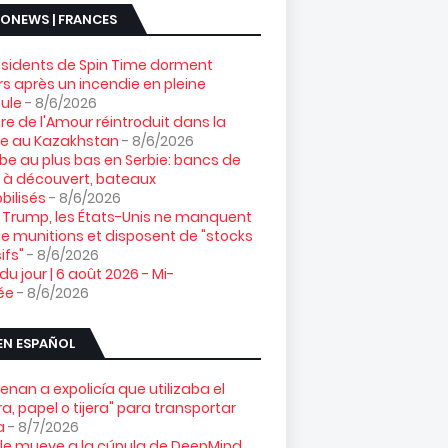
ONEWS | FRANCES
ésidents de Spin Time dorment
s après un incendie en pleine
ule
- 8/6/2026
gre de l'Amour réintroduit dans la
re au Kazakhstan
- 8/6/2026
e au plus bas en Serbie: bancs de
 à découvert, bateaux
ilisés
- 8/6/2026
 Trump, les États-Unis ne manquent
e munitions et disposent de "stocks
ifs"
- 8/6/2026
 du jour | 6 août 2026 - Mi-
ée
- 8/6/2026
EN ESPAÑOL
nan a expolicía que utilizaba el
ra, papel o tijera" para transportar
a
- 8/7/2026
le mueve a la cúpula de DeepMind