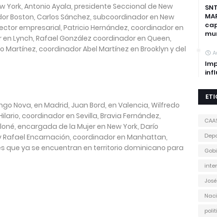
w York, Antonio Ayala, presidente Seccional de New
SNT
MAP
ador Boston, Carlos Sánchez, subcoordinador en New
cap
sector empresarial, Patricio Hernández, coordinador en
mun
r en Lynch, Rafael González coordinador en Queen,
o Martínez, coordinador Abel Martínez en Brooklyn y del
A
Imp
inf
ET
go Nova, en Madrid, Juan Bord, en Valencia, Wilfredo
ilario, coordinador en Sevilla, Bravia Fernández,
CAA
loné, encargada de la Mujer en New York, Darío
Depo
 y Rafael Encarnación, coordinador en Manhattan,
es que ya se encuentran en territorio dominicano para
Gobi
inte
José
Naci
poli