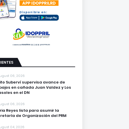
IENTES
ugust 06, 2026
lito Suberví supervisa avance de
bajos en cañada Juan Valdez y Los
asoles en el DN
ugust 06, 2026
ria Reyes lista para asumir la
retaría de Organización del PRM
ugust 04, 2026