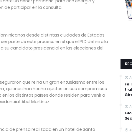
ís ante un deber partidario, para con energía y
 de participar en la consulta.
dominicanos desde distintas ciudades de Estados
ser parte de este proceso en el que el PLD definirá la
ea su candidato presidencial en las elecciones del
REC
A
aseguraron que reina un gran entusiasmo entre los
Fel
ora, quienes han hecho ajustes en sus compromisos
tra
Gir
o en los distintos países donde residen para venir a
esidencial, Abel Martínez.
A
Glo
Sec
ncia de prensa realizada en un hotel de Santo
A