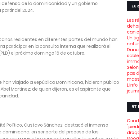
a defensa de la dominicanidad y un gobierno
EUR
partir del 2024.
Les r
dehor
canic
Un ti
canos residentes en diferentes partes del mundo han
natu
ara participar en la consulta interna que realizará el
Danub
(PLD) el próximo domingo 16 de octubre.
sable
immob
Selon
pas d
mass
ue han viajado a República Dominicana, hicieron público
L’info
Abel Martínez; de quien dijeron, es el aspirante que
journ
icanidad.
RT 
Conde
ité Político, Gustavo Sánchez, destacó el inmenso
"pied
dominicana, en ser parte del proceso de las
drog
Goog
scoger a quien ha generado en ellos la confianza y la