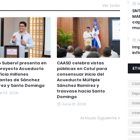
A
Ver todo
SNT
MAP
cap
mun
A
Imp
inf
to Suberví presenta en
CAASD celebra vistas
ET
proyecto Acueducto
públicas en Cotuí para
icia millones
consensuar inicio del
tantes de Sánchez
Acueducto Múltiple
CAA
rez y Santo Domingo
Sánchez Ramírez y
trasvase hacia Santo
e 03, 2026
Depo
Domingo
Gobi
June 01, 2026
inte
Artículo Siguiente
José
Naci