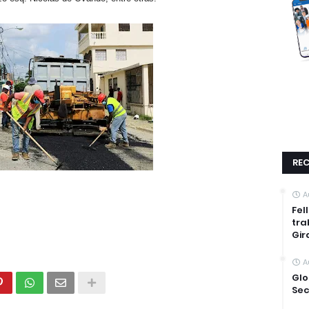
REC
A
Fel
tra
Gir
A
Glo
Sec