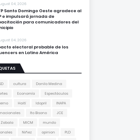
ugust 04, 2026
P Santo Domingo Oeste agradece al
 e impulsará jornada de
acitación para comunicadores del
icipio
ugust 04, 2026
acto electoral probable de los
luencers en Latino América
IQUETAS
SD
cultura
Danilo Medina
rtes
Economía
Espectáculos
erno
Haití
Idopril
INAPA
rnacionales
Ito Bisono
JCE
 Zabala
MICM
mundo
onales
Niñez
opinion
PLD