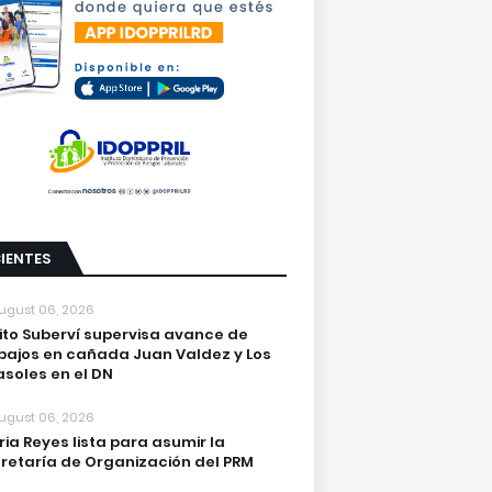
IENTES
ugust 06, 2026
lito Suberví supervisa avance de
bajos en cañada Juan Valdez y Los
asoles en el DN
ugust 06, 2026
ria Reyes lista para asumir la
retaría de Organización del PRM