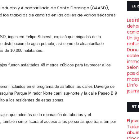
EUR
cueducto y Alcantarillado de Santo Domingo (CAASD),
ó los trabajos de asfalto en las calles de varios sectores
Les r
dehor
canic
ASD, ingeniero Felipe Suberví, explicó que brigadas de la
Un ti
natu
de distribución de agua potable, así como de alcantarillado
Danub
ás de 10,000 habitantes.
sable
immob
bajos fueron asfaltados 48 metros cúbicos para favorecer a los
Selon
pas d
mass
L’info
ron incluidos en el programa de asfaltos las calles Duverge de
journ
quina Parque Mirador Norte carril sur-norte y la calle Paseo B 9
nsito a los residentes de estas zonas.
RT 
bajos que además de la reparación de tuberías y el
El jo
, también simplificará el acceso a las personas que transiten por
Taila
.
abue
Cinco