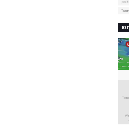
poli
Tecn
EST