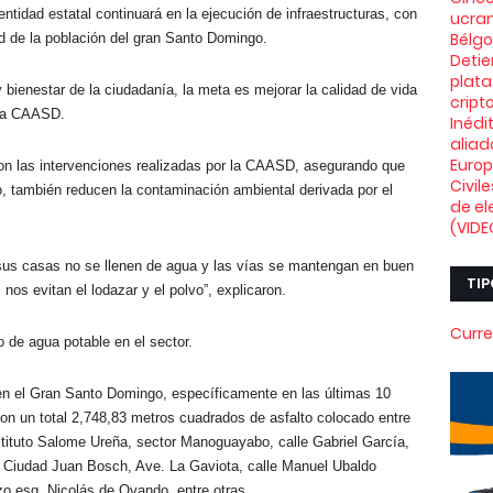
entidad estatal continuará en la ejecución de infraestructuras, con
ucran
Bélg
dad de la población del gran Santo Domingo.
Deti
plata
 bienestar de la ciudadanía, la meta es mejorar la calidad de vida
crip
 la CAASD.
Inédi
aliad
Euro
aron las intervenciones realizadas por la CAASD, asegurando que
Civil
o, también reducen la contaminación ambiental derivada por el
de el
(VIDE
e sus casas no se llenen de agua y las vías se mantengan en buen
TIP
nos evitan el lodazar y el polvo”, explicaron.
Curre
o de agua potable en el sector.
en el Gran Santo Domingo, específicamente en las últimas 10
n un total 2,748,83 metros cuadrados de asfalto colocado entre
Instituto Salome Ureña, sector Manoguayabo, calle Gabriel García,
 A Ciudad Juan Bosch, Ave. La Gaviota, calle Manuel Ubaldo
o esq. Nicolás de Ovando, entre otras.