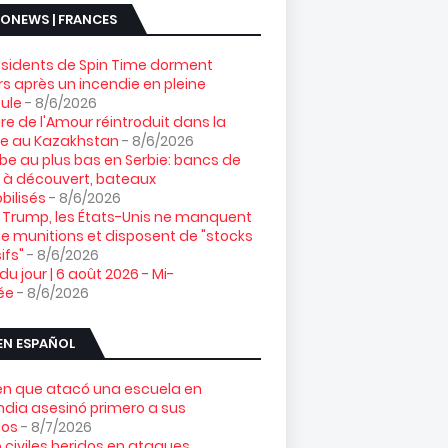
ONEWS | FRANCES
ésidents de Spin Time dorment
s après un incendie en pleine
ule
- 8/6/2026
gre de l'Amour réintroduit dans la
re au Kazakhstan
- 8/6/2026
e au plus bas en Serbie: bancs de
 à découvert, bateaux
ilisés
- 8/6/2026
 Trump, les États-Unis ne manquent
e munitions et disposent de "stocks
ifs"
- 8/6/2026
 du jour | 6 août 2026 - Mi-
ée
- 8/6/2026
EN ESPAÑOL
ven que atacó una escuela en
ndia asesinó primero a sus
los
- 8/7/2026
 civiles heridos en ataques