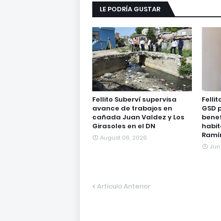
LE PODRÍA GUSTAR
Fellito Suberví supervisa
Felli
avance de trabajos en
GSD 
cañada Juan Valdez y Los
benef
Girasoles en el DN
habi
Ramí
August 06, 2026
Jun
Artículo Anterior