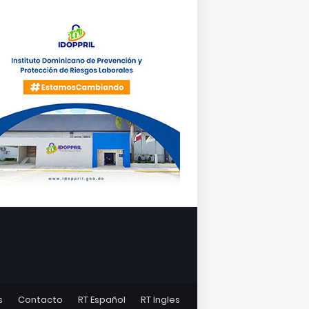
s
Contacto
RT Español
RT Ingles