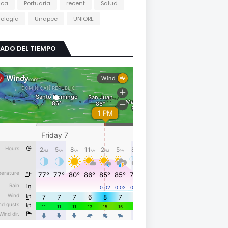
tica
Portuaria
recent
Salud
ología
Unapec
UNIORE
ADO DEL TIEMPO