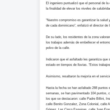
El ingeniero puntualizó que el personal de la 
la finalidad de elevar los niveles de salubri
“Nuestro compromiso es garantizar la salud y
de cada dominicano”, enfatizó el director de
De su lado, los residentes de la zona valor
los trabajos además de embellecer el entorn
polvo de la calle.
Indicaron que el asfaltado les garantiza qu
estado en tiempos de lluvias. “Estos trabajos 
Asimismo, resaltaron la mejoría en el servici
Hasta la fecha se han asfaltado 288 puntos 
semanas, se han pavimentado 104 puntos, co
los que se destacaron: calle Padre Billini, 
calle Benito Gonzalez, Zona Colonial, calle
Gómez, Las Cinco Esquinas, calle Juan Eraz