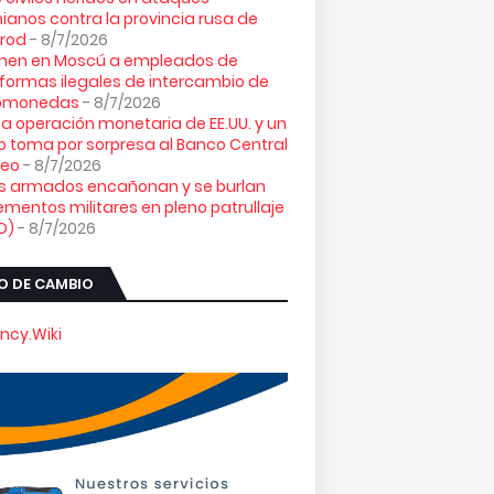
ianos contra la provincia rusa de
orod
- 8/7/2026
enen en Moscú a empleados de
formas ilegales de intercambio de
tomonedas
- 8/7/2026
ta operación monetaria de EE.UU. y un
o toma por sorpresa al Banco Central
peo
- 8/7/2026
es armados encañonan y se burlan
ementos militares en pleno patrullaje
O)
- 8/7/2026
O DE CAMBIO
ncy.Wiki