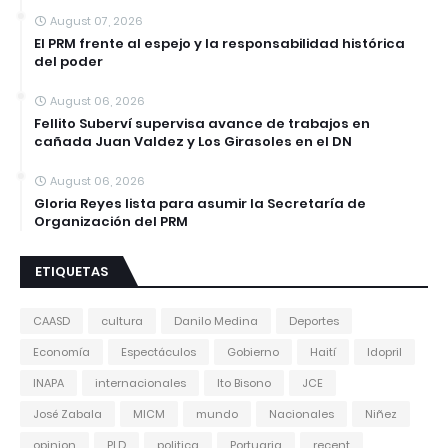
August 07, 2026
El PRM frente al espejo y la responsabilidad histórica
del poder
August 06, 2026
Fellito Suberví supervisa avance de trabajos en
cañada Juan Valdez y Los Girasoles en el DN
August 06, 2026
Gloria Reyes lista para asumir la Secretaría de
Organización del PRM
ETIQUETAS
CAASD
cultura
Danilo Medina
Deportes
Economía
Espectáculos
Gobierno
Haití
Idopril
INAPA
internacionales
Ito Bisono
JCE
José Zabala
MICM
mundo
Nacionales
Niñez
opinion
PLD
politica
Portuaria
recent