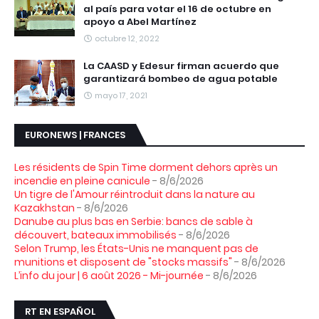
al país para votar el 16 de octubre en
apoyo a Abel Martínez
octubre 12, 2022
La CAASD y Edesur firman acuerdo que
garantizará bombeo de agua potable
mayo 17, 2021
EURONEWS | FRANCES
Les résidents de Spin Time dorment dehors après un
incendie en pleine canicule
- 8/6/2026
Un tigre de l'Amour réintroduit dans la nature au
Kazakhstan
- 8/6/2026
Danube au plus bas en Serbie: bancs de sable à
découvert, bateaux immobilisés
- 8/6/2026
Selon Trump, les États-Unis ne manquent pas de
munitions et disposent de "stocks massifs"
- 8/6/2026
L’info du jour | 6 août 2026 - Mi-journée
- 8/6/2026
RT EN ESPAÑOL