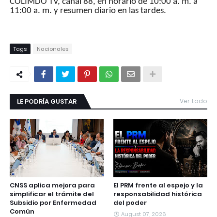
COLIMDO TV, canal 88, en horario de 10:00 a. m. a
11:00 a. m. y resumen diario en las tardes.
Tags
Nacionales
LE PODRÍA GUSTAR
Ver todo
CNSS aplica mejora para
El PRM frente al espejo y la
simplificar el trámite del
responsabilidad histórica
Subsidio por Enfermedad
del poder
Común
August 07, 2026