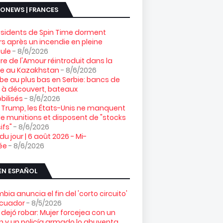
ONEWS | FRANCES
ésidents de Spin Time dorment
s après un incendie en pleine
ule
- 8/6/2026
gre de l'Amour réintroduit dans la
re au Kazakhstan
- 8/6/2026
e au plus bas en Serbie: bancs de
 à découvert, bateaux
ilisés
- 8/6/2026
 Trump, les États-Unis ne manquent
e munitions et disposent de "stocks
ifs"
- 8/6/2026
 du jour | 6 août 2026 - Mi-
ée
- 8/6/2026
EN ESPAÑOL
bia anuncia el fin del 'corto circuito'
Ecuador
- 8/5/2026
 dejó robar: Mujer forcejea con un
n y un policía armado lo ahuyenta