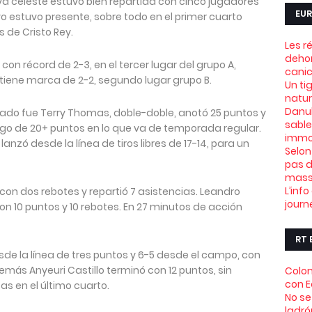
va celeste estuvo bien repartida con cinco jugadores
EUR
ivo estuvo presente, sobre todo en el primer cuarto
s de Cristo Rey.
Les r
dehor
con récord de 2-3, en el tercer lugar del grupo A,
canic
 tiene marca de 2-2, segundo lugar grupo B.
Un ti
natu
Danub
 Prado fue Terry Thomas, doble-doble, anotó 25 puntos y
sable
juego de 20+ puntos en lo que va de temporada regular.
immob
nzó desde la línea de tiros libres de 17-14, para un
Selon
pas d
mass
L’info
 con dos rebotes y repartió 7 asistencias. Leandro
journ
 10 puntos y 10 rebotes. En 27 minutos de acción
RT 
esde la línea de tres puntos y 6-5 desde el campo, con
emás Anyeuri Castillo terminó con 12 puntos, sin
Colom
con 
tas en el último cuarto.
No se
ladró