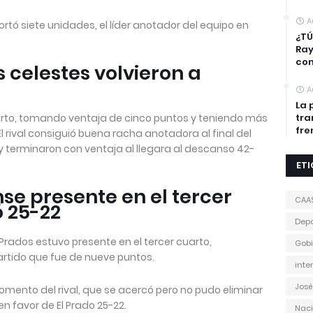
A
ortó siete unidades, el líder anotador del equipo en
¿TÚ
Ra
con
 celestes volvieron a
A
La 
uarto, tomando ventaja de cinco puntos y teniendo más
tra
fre
El rival consiguió buena racha anotadora al final del
y terminaron con ventaja al llegara al descanso 42-
ET
se presente en el tercer
CAA
 25-22
Depo
 Prados estuvo presente en el tercer cuarto,
Gobi
artido que fue de nueve puntos.
inte
José
omento del rival, que se acercó pero no pudo eliminar
n favor de El Prado 25-22.
Naci