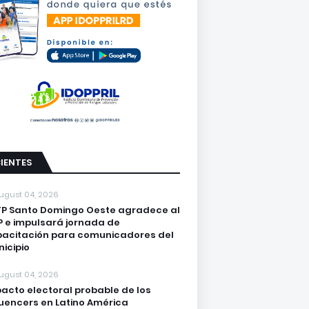
IENTES
ugust 04, 2026
P Santo Domingo Oeste agradece al
 e impulsará jornada de
acitación para comunicadores del
icipio
ugust 04, 2026
acto electoral probable de los
luencers en Latino América