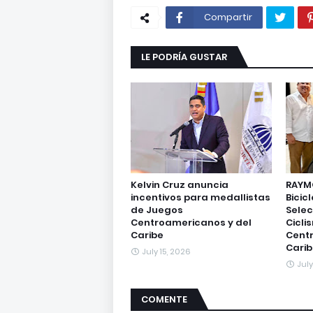
Compartir
LE PODRÍA GUSTAR
Kelvin Cruz anuncia
RAYMO
incentivos para medallistas
Bicicl
de Juegos
Selec
Centroamericanos y del
Cicli
Caribe
Centr
Carib
July 15, 2026
July
COMENTE