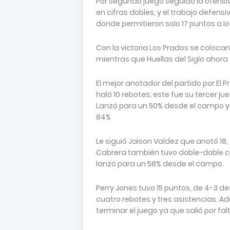
Por segundo juego seguido la ofensi
en cifras dobles, y el trabajo defens
donde permitieron solo 17 puntos a lo
Con la victoria Los Prados se colocan 
mientras que Huellas del Siglo ahora
El mejor anotador del partido por El
haló 10 rebotes; este fue su tercer 
Lanzó para un 50% desde el campo y la
84%
Le siguió Jaison Valdez que anotó 18,
Cabrera también tuvo doble-doble con
lanzó para un 58% desde el campo.
Perry Jones tuvo 15 puntos, de 4-3 d
cuatro rebotes y tres asistencias. Ad
terminar el juego ya que salió por fal