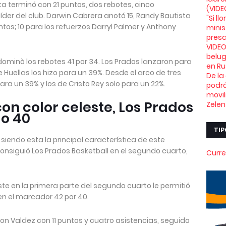
ta terminó con 21 puntos, dos rebotes, cinco
(VIDE
 líder del club. Darwin Cabrera anotó 15, Randy Bautista
"Si l
tos; 10 para los refuerzos Darryl Palmer y Anthony
minis
presa
VIDEO
belu
dominò los rebotes 41 por 34. Los Prados lanzaron para
en Ru
Huellas los hizo para un 39%. Desde el arco de tres
De la
ra un 39% y los de Cristo Rey solo para un 22%.
podrá
movil
on color celeste, Los Prados
Zelen
lo 40
TIP
 siendo esta la principal característica de este
onsiguió Los Prados Basketball en el segundo cuarto,
Curre
ste en la primera parte del segundo cuarto le permitió
n el marcador 42 por 40.
son Valdez con 11 puntos y cuatro asistencias, seguido