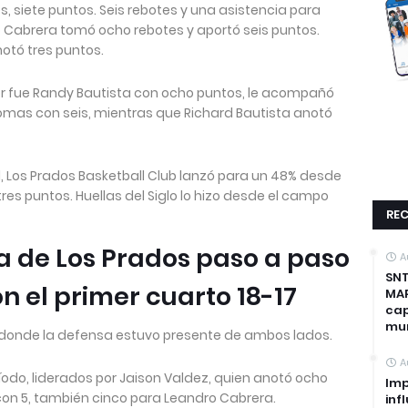
, siete puntos. Seis rebotes y una asistencia para
 Cabrera tomó ocho rebotes y aportó seis puntos.
otó tres puntos.
dor fue Randy Bautista con ocho puntos, le acompañó
mas con seis, mientras que Richard Bautista anotó
d, Los Prados Basketball Club lanzó para un 48% desde
tres puntos. Huellas del Siglo lo hizo desde el campo
REC
a de Los Prados paso a paso
A
SNT
n el primer cuarto 18-17
MAP
cap
mun
 donde la defensa estuvo presente de ambos lados.
A
ríodo, liderados por Jaison Valdez, quien anotó ocho
Imp
 con 5, también cinco para Leandro Cabrera.
inf