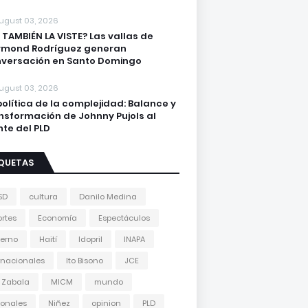
ugust 03, 2026
 TAMBIÉN LA VISTE? Las vallas de
ymond Rodríguez generan
versación en Santo Domingo
ugust 03, 2026
política de la complejidad: Balance y
nsformación de Johnny Pujols al
nte del PLD
IQUETAS
SD
cultura
Danilo Medina
rtes
Economía
Espectáculos
erno
Haití
Idopril
INAPA
rnacionales
Ito Bisono
JCE
 Zabala
MICM
mundo
onales
Niñez
opinion
PLD