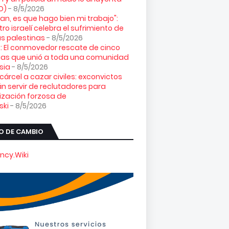
O)
- 8/5/2026
loran, es que hago bien mi trabajo":
tro israelí celebra el sufrimiento de
s palestinas
- 8/5/2026
: El conmovedor rescate de cinco
gas que unió a toda una comunidad
sia
- 8/5/2026
 cárcel a cazar civiles: exconvictos
n servir de reclutadores para
ización forzosa de
ski
- 8/5/2026
O DE CAMBIO
ncy.Wiki