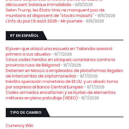
découvert, bateaux immobilisés
- 8/6/2026
Selon Trump, les États-Unis ne manquent pas de
munitions et disposent de "stocks massifs"
- 8/6/2026
L’info du jour | 6 août 2026 - Mi-journée
- 8/6/2026
RT EN ESPAÑOL
El joven que atacó una escuela en Tailandia asesinó
primero a sus abuelos
- 8/7/2026
Cinco civiles heridos en ataques ucranianos contra la
provincia rusa de Bélgorod
- 8/7/2026
Detienen en Moscú a empleados de plataformas ilegales
de intercambio de criptomonedas
- 8/7/2026
Inédita operación monetaria de EE.UU. y un aliado toma
por sorpresa al Banco Central Europeo
- 8/7/2026
Civiles armados encañonan y se burlan de elementos
militares en pleno patrullaje (VIDEO)
- 8/7/2026
TIPO DE CAMBIO
Currency.Wiki