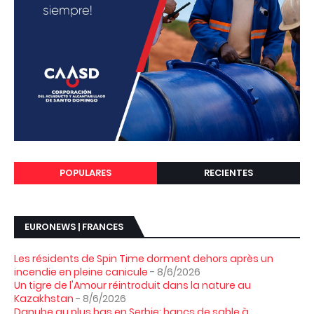
POPULARES
RECIENTES
EURONEWS | FRANCES
Les résidents de Spin Time dorment dehors après un
incendie en pleine canicule
- 8/6/2026
Un tigre de l'Amour réintroduit dans la nature au
Kazakhstan
- 8/6/2026
Danube au plus bas en Serbie: bancs de sable à