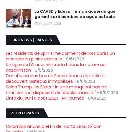
La CAASD y Edesur firman acuerdo que
garantizará bombeo de agua potable
mayo 17, 2021
EURONEWS | FRANCES
Les résidents de Spin Time dorment dehors après un
incendie en pleine canicule
- 8/6/2026
Un tigre de l'Amour réintroduit dans la nature au
Kazakhstan
- 8/6/2026
Danube au plus bas en Serbie: bancs de sable à
découvert, bateaux immobilisés
- 8/6/2026
Selon Trump, les États-Unis ne manquent pas de
munitions et disposent de "stocks massifs"
- 8/6/2026
L’info du jour | 6 août 2026 - Mi-journée
- 8/6/2026
RT EN ESPAÑOL
Colombia anuncia el fin del 'corto circuito' con
Ecuador
- 8/5/2026