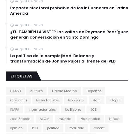
August 04, 2026
Impacto electoral probable de los influencers en Latino
América
August 03, 2026
¿TÚ TAMBIÉN LA VISTE? Las vallas de Raymond Rodríguez
generan conversación en Santo Domingo
August 03, 2026
La política de la complejidad: Balance y
transformación de Johnny Pujols al frente del PLD
ETIQUETAS
CAASD
cultura
Danilo Medina
Deportes
Economía
Espectáculos
Gobierno
Haití
Idopril
INAPA
internacionales
Ito Bisono
JCE
José Zabala
MICM
mundo
Nacionales
Niñez
opinion
PLD
politica
Portuaria
recent