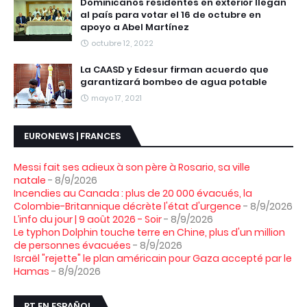
Dominicanos residentes en exterior llegan
al país para votar el 16 de octubre en
apoyo a Abel Martínez
octubre 12, 2022
La CAASD y Edesur firman acuerdo que
garantizará bombeo de agua potable
mayo 17, 2021
EURONEWS | FRANCES
Messi fait ses adieux à son père à Rosario, sa ville
natale
- 8/9/2026
Incendies au Canada : plus de 20 000 évacués, la
Colombie-Britannique décrète l'état d'urgence
- 8/9/2026
L’info du jour | 9 août 2026 - Soir
- 8/9/2026
Le typhon Dolphin touche terre en Chine, plus d'un million
de personnes évacuées
- 8/9/2026
Israël "rejette" le plan américain pour Gaza accepté par le
Hamas
- 8/9/2026
RT EN ESPAÑOL