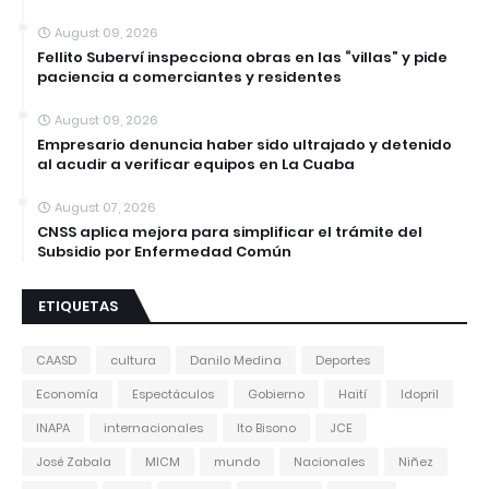
August 09, 2026
Fellito Suberví inspecciona obras en las “villas” y pide
paciencia a comerciantes y residentes
August 09, 2026
Empresario denuncia haber sido ultrajado y detenido
al acudir a verificar equipos en La Cuaba
August 07, 2026
CNSS aplica mejora para simplificar el trámite del
Subsidio por Enfermedad Común
ETIQUETAS
CAASD
cultura
Danilo Medina
Deportes
Economía
Espectáculos
Gobierno
Haití
Idopril
INAPA
internacionales
Ito Bisono
JCE
José Zabala
MICM
mundo
Nacionales
Niñez