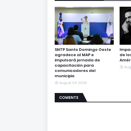
SNTP Santo Domingo Oeste
Impac
agradece al MAP e
de lo
impulsará jornada de
Amér
capacitación para
Aug
comunicadores del
municipio
August 04, 2026
COMENTE