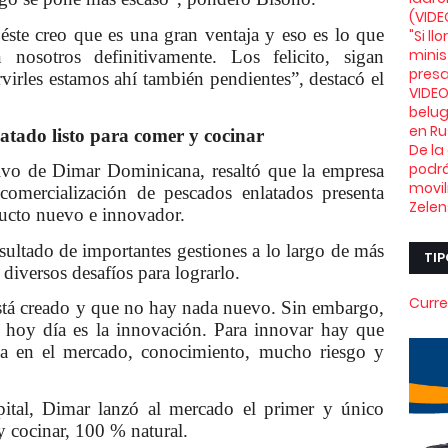
(VIDE
ste creo que es una gran ventaja y eso es lo que
"Si l
minis
nosotros definitivamente. Los felicito, sigan
presa
virles estamos ahí también pendientes”, destacó el
VIDEO
belu
en Ru
atado listo para comer y cocinar
De la
podrá
ivo de Dimar Dominicana, resaltó que la empresa
movil
 comercialización de pescados enlatados presenta
Zelen
ucto nuevo e innovador.
sultado de importantes gestiones a lo largo de más
TIP
diversos desafíos para lograrlo.
Curre
stá creado y que no hay nada nuevo. Sin embargo,
s hoy día es la innovación. Para innovar hay que
ia en el mercado, conocimiento, mucho riesgo y
pital, Dimar lanzó al mercado el primer y único
y cocinar, 100 % natural.