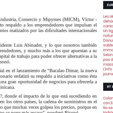
EUR
Les r
Industria, Comercio y Mipymes (MICM), Víctor -
dehor
eto respaldo a los emprendedores que impulsan el
canic
ntos matizados por las dificultades internacionales
Un ti
natu
Danub
esidente Luis Abinader, y lo que nosotros también
sable
immob
prendedores, y mucho más a los que apuestan a su
Selon
pital de trabajo para poder ofrecer alternativas a la
pas d
isonó.
mass
L’info
ial en el lanzamiento de “Bacalao Dimar, la nueva
journ
ionario enfatizó su respaldo a iniciativas como ésta
 una gran oportunidad de negocios para ofrecerla a
RT 
inicana.
, donde el impacto de lo que está sucediendo en
Colom
en los otros países, la cadena de suministros en el
con 
o que muchas veces golpea los precios, porque en
No se
ladró
lgo se pone más escaso”, ponderó Bisonó.