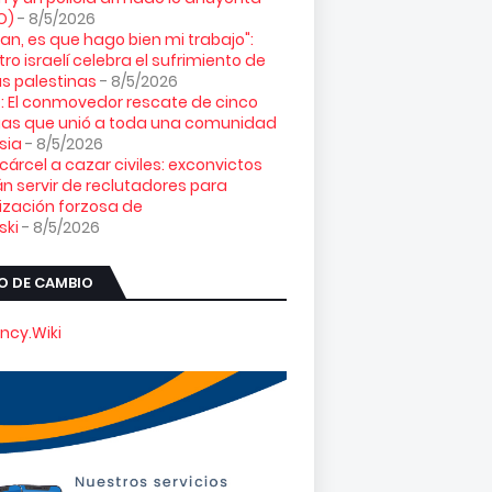
O)
- 8/5/2026
loran, es que hago bien mi trabajo":
tro israelí celebra el sufrimiento de
s palestinas
- 8/5/2026
: El conmovedor rescate de cinco
gas que unió a toda una comunidad
sia
- 8/5/2026
 cárcel a cazar civiles: exconvictos
n servir de reclutadores para
ización forzosa de
ski
- 8/5/2026
O DE CAMBIO
ncy.Wiki