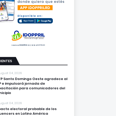
IENTES
ugust 04, 2026
P Santo Domingo Oeste agradece al
 e impulsará jornada de
acitación para comunicadores del
icipio
ugust 04, 2026
acto electoral probable de los
luencers en Latino América