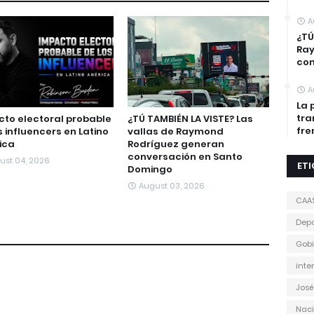
A
¿TÚ
Ra
con
A
La 
tra
to electoral probable
¿TÚ TAMBIÉN LA VISTE? Las
fre
s influencers en Latino
vallas de Raymond
ica
Rodríguez generan
conversación en Santo
ust 04, 2026
ET
Domingo
August 03, 2026
CAA
Depo
Gobi
inte
José
Naci