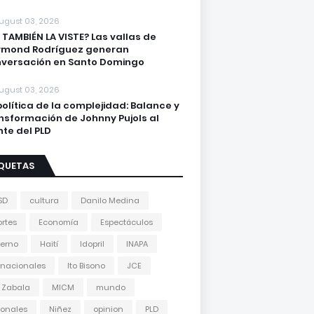
ugust 03, 2026
 TAMBIÉN LA VISTE? Las vallas de
ymond Rodríguez generan
versación en Santo Domingo
ugust 03, 2026
política de la complejidad: Balance y
nsformación de Johnny Pujols al
nte del PLD
IQUETAS
SD
cultura
Danilo Medina
rtes
Economía
Espectáculos
erno
Haití
Idopril
INAPA
rnacionales
Ito Bisono
JCE
 Zabala
MICM
mundo
onales
Niñez
opinion
PLD