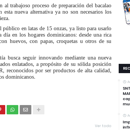
n al trabajoso proceso de preparación del bacalao
n esta nueva alternativa ya no son necesarios los
ieza.
 público en latas de 15 onzas, ya listo para usarlo
 a día en los hogares dominicanos: desde una rica
 con huevos, con papas, croquetas u otros de su
ñía busca seguir innovando mediante una nueva
scados enlatados, a propósito de su sólida posición
REC
, reconocidos por ser productos de alta calidad,
los dominicanos.
A
SNT
MAP
cap
mun
A
Imp
Ver todo
inf