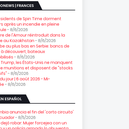
ONEWS | FRANCES
ésidents de Spin Time dorment
s après un incendie en pleine
ule
- 8/6/2026
gre de l'Amour réintroduit dans la
re au Kazakhstan
- 8/6/2026
e au plus bas en Serbie: bancs de
 à découvert, bateaux
ilisés
- 8/6/2026
 Trump, les États-Unis ne manquent
e munitions et disposent de "stocks
ifs"
- 8/6/2026
 du jour | 6 août 2026 - Mi-
ée
- 8/6/2026
EN ESPAÑOL
bia anuncia el fin del 'corto circuito'
Ecuador
- 8/5/2026
 dejó robar: Mujer forcejea con un
n y un policía armado lo ahuyenta