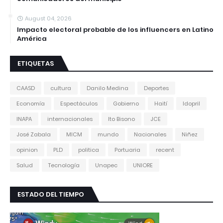
August 04, 2026
Impacto electoral probable de los influencers en Latino
América
ETIQUETAS
CAASD
cultura
Danilo Medina
Deportes
Economía
Espectáculos
Gobierno
Haití
Idopril
INAPA
internacionales
Ito Bisono
JCE
José Zabala
MICM
mundo
Nacionales
Niñez
opinion
PLD
politica
Portuaria
recent
Salud
Tecnología
Unapec
UNIORE
ESTADO DEL TIEMPO