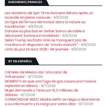
EURONEWS | FRANCES
Les résidents de Spin Time dorment dehors après un
incendie en pleine canicule
- 8/6/2026
Un tigre de l'Amour réintroduit dans la nature au
Kazakhstan
- 8/6/2026
Danube au plus bas en Serbie: bancs de sable à
découvert, bateaux immobilisés
- 8/6/2026
Selon Trump, les États-Unis ne manquent pas de
munitions et disposent de "stocks massifs"
- 8/6/2026
L’info du jour | 6 août 2026 - Mi-journée
- 8/6/2026
RT EN ESPAÑOL
Cárteles de México van 'a la caza' de
'influencers'
- 8/7/2026
MOMENTO en que una fuga de gas causa una masiva
explosión en México
- 8/7/2026
Mujer demanda a Tesla por 10,3 millones de
dólares
- 8/7/2026
CONMOVEDOR VIDEO: Madre delfín se niega a abandonar
a su cría muerta y la carga por varios días
- 8/7/2026