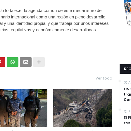
ido fortalecer la agenda común de este mecanismo de
cenario internacional como una región en pleno desarrollo,
l y una identidad propia, y que trabaja por unos intereses
arias, equitativas y económicamente desarrolladas.
REC
Ver todo
A
CNS
trá
Co
A
El 
res