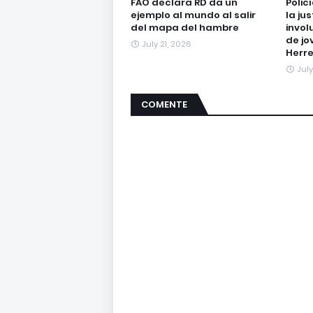
FAO declara RD da un
Polic
ejemplo al mundo al salir
la ju
del mapa del hambre
invol
de jo
July 21, 2026
Herr
Jul
COMENTE