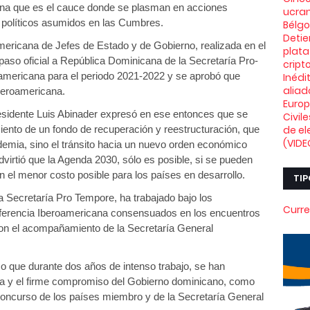
ana que es el cauce donde se plasman en acciones
ucran
políticos asumidos en las Cumbres.
Bélg
Deti
mericana de Jefes de Estado y de Gobierno, realizada en el
plata
spaso oficial a República Dominicana de la Secretaría Pro-
crip
americana para el periodo 2021-2022 y se aprobó que
Inédi
aliad
beroamericana.
Euro
residente Luis Abinader expresó en ese entonces que se
Civil
iento de un fondo de recuperación y reestructuración, que
de el
(VIDE
ndemia, sino el tránsito hacia un nuevo orden económico
advirtió que la Agenda 2030, sólo es posible, si se pueden
n el menor costo posible para los países en desarrollo.
TIP
a Secretaría Pro Tempore, ha trabajado bajo los
Curre
nferencia Iberoamericana consensuados en los encuentros
 con el acompañamiento de la Secretaría General
o que durante dos años de intenso trabajo, se han
ara y el firme compromiso del Gobierno dominicano, como
l concurso de los países miembro y de la Secretaría General