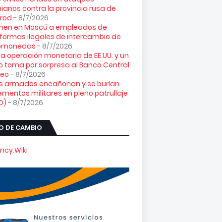
ianos contra la provincia rusa de
orod
- 8/7/2026
enen en Moscú a empleados de
formas ilegales de intercambio de
tomonedas
- 8/7/2026
ta operación monetaria de EE.UU. y un
o toma por sorpresa al Banco Central
peo
- 8/7/2026
es armados encañonan y se burlan
ementos militares en pleno patrullaje
O)
- 8/7/2026
O DE CAMBIO
ncy.Wiki