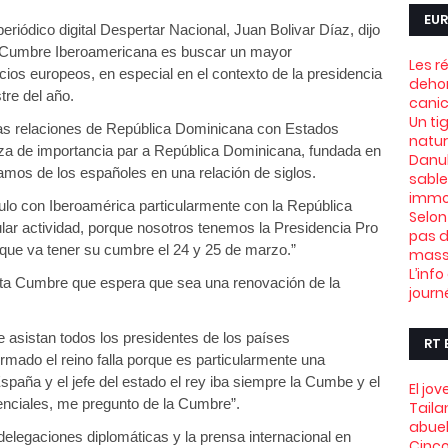
EUR
riódico digital Despertar Nacional, Juan Bolivar Díaz, dijo
 la Cumbre Iberoamericana es buscar un mayor
Les r
ios europeos, en especial en el contexto de la presidencia
dehor
re del año.
canic
Un ti
las relaciones de República Dominicana con Estados
natu
aza de importancia par a República Dominicana, fundada en
Danub
edamos de los españoles en una relación de siglos.
sable
immob
ulo con Iberoamérica particularmente con la República
Selon
lar actividad, porque nosotros tenemos la Presidencia Pro
pas d
que va tener su cumbre el 24 y 25 de marzo.”
mass
L’info
ta Cumbre que espera que sea una renovación de la
journ
e asistan todos los presidentes de los países
RT 
rmado el reino falla porque es particularmente una
spaña y el jefe del estado el rey iba siempre la Cumbe y el
El jo
enciales, me pregunto de la Cumbre”.
Taila
abue
elegaciones diplomáticas y la prensa internacional en
Cinco