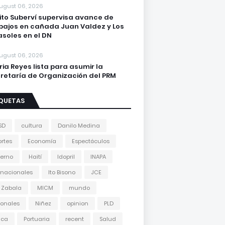
ugust 06, 2026
lito Suberví supervisa avance de
bajos en cañada Juan Valdez y Los
asoles en el DN
ugust 06, 2026
ria Reyes lista para asumir la
retaría de Organización del PRM
IQUETAS
SD
cultura
Danilo Medina
rtes
Economía
Espectáculos
erno
Haití
Idopril
INAPA
rnacionales
Ito Bisono
JCE
 Zabala
MICM
mundo
onales
Niñez
opinion
PLD
tica
Portuaria
recent
Salud