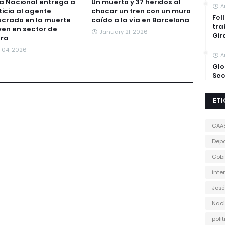
ía Nacional entrega a
Un muerto y 37 heridos al
A
sticia al agente
chocar un tren con un muro
Fel
ucrado en la muerte
caído a la vía en Barcelona
tra
ven en sector de
January 21, 2026
Gir
era
y 04, 2026
A
Glo
Sec
ET
CAA
Depo
Gobi
inte
José
Naci
poli