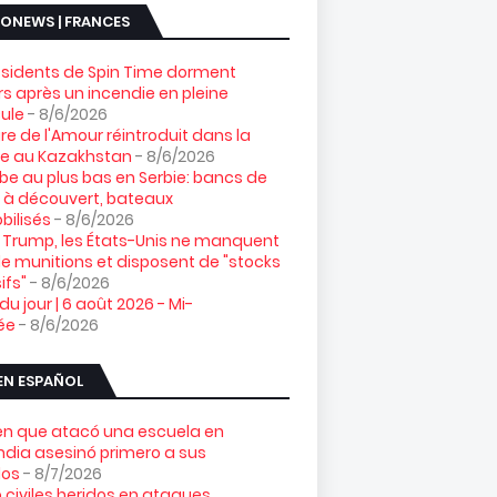
ONEWS | FRANCES
ésidents de Spin Time dorment
s après un incendie en pleine
ule
- 8/6/2026
gre de l'Amour réintroduit dans la
re au Kazakhstan
- 8/6/2026
e au plus bas en Serbie: bancs de
 à découvert, bateaux
ilisés
- 8/6/2026
 Trump, les États-Unis ne manquent
e munitions et disposent de "stocks
ifs"
- 8/6/2026
 du jour | 6 août 2026 - Mi-
ée
- 8/6/2026
EN ESPAÑOL
ven que atacó una escuela en
ndia asesinó primero a sus
los
- 8/7/2026
 civiles heridos en ataques