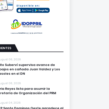
IENTES
ugust 06, 2026
lito Suberví supervisa avance de
bajos en cañada Juan Valdez y Los
asoles en el DN
ugust 06, 2026
ria Reyes lista para asumir la
retaría de Organización del PRM
ugust 04, 2026
P Santo Domingo Oeste agradece al