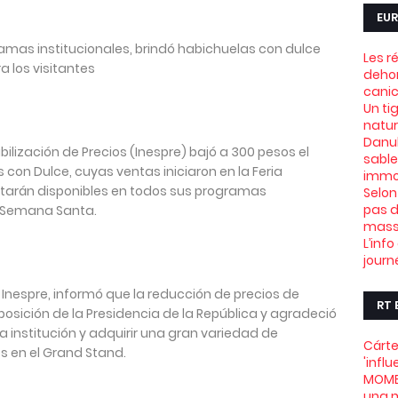
EUR
mas institucionales, brindó habichuelas con dulce
Les r
a los visitantes
dehor
canic
Un ti
natu
Danub
bilización de Precios (Inespre) bajó a 300 pesos el
sable
con Dulce, cuyas ventas iniciaron en la Feria
immob
starán disponibles en todos sus programas
Selon
pas d
a Semana Santa.
mass
L’info
journ
Inespre, informó que la reducción de precios de
RT 
osición de la Presidencia de la República y agradeció
a institución y adquirir una gran variedad de
Cárte
s en el Grand Stand.
'infl
MOME
una m