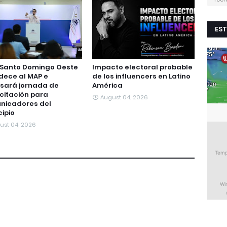
EST
 Santo Domingo Oeste
Impacto electoral probable
dece al MAP e
de los influencers en Latino
sará jornada de
América
citación para
August 04, 2026
nicadores del
ipio
ust 04, 2026