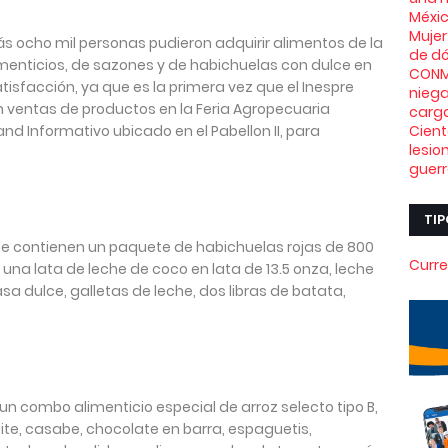
Méxi
Mujer
 ocho mil personas pudieron adquirir alimentos de la
de dó
menticios, de sazones y de habichuelas con dulce en
CONMO
atisfacción, ya que es la primera vez que el Inespre
niega
 ventas de productos en la Feria Agropecuaria
carga
d Informativo ubicado en el Pabellon II, para
Cient
lesio
guerr
TIP
e contienen un paquete de habichuelas rojas de 800
Curre
una lata de leche de coco en lata de 13.5 onza, leche
a dulce, galletas de leche, dos libras de batata,
un combo alimenticio especial de arroz selecto tipo B,
eite, casabe, chocolate en barra, espaguetis,