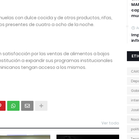
MAP
cap
mun
chuelas con dulce cocida y de otros productos, rifas,
os presentes de cuatro a ocho de la noche.
A
Imp
inf
 satisfacción por las ventas de alimentos a bajos
ET
institución a expandir sus programas institucionales
minicanos tengan acceso a los mismos.
CAA
Depo
Gobi
inte
José
Naci
Ver todo
poli
Tecn