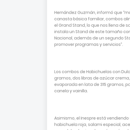
Hernández Guzmán, informó que “más
canasta básica familiar, combos ali
el Grand Stand, lo que nos llena de s
instala un Stand de este tamaño con
Nacional, además de un segundo Stan
promover programas y servicios”.
Los combos de Habichuelas con Dulc
gramos, dos libras de azúcar crema, 
evaporada en lata de 315 gramos, pas
canela y vainilla.
Asimismo, el Inespre está vendiendo 
habichuela roja, salami especial, ac