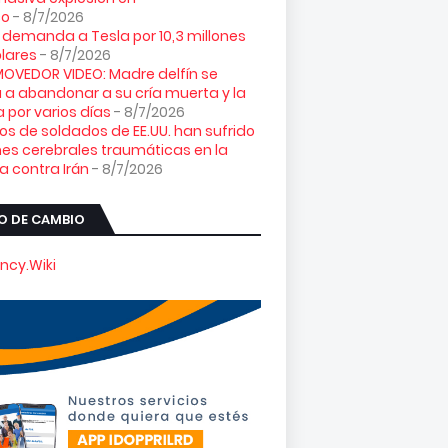
co
- 8/7/2026
 demanda a Tesla por 10,3 millones
lares
- 8/7/2026
VEDOR VIDEO: Madre delfín se
 a abandonar a su cría muerta y la
 por varios días
- 8/7/2026
os de soldados de EE.UU. han sufrido
nes cerebrales traumáticas en la
a contra Irán
- 8/7/2026
O DE CAMBIO
ncy.Wiki