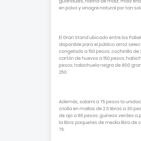
guandules, harina de maíz, maíz enl
en polvo y vinagre natural por tan so
El Gran Stand ubicado entre los Pabel
disponible para el público arroz selec
congelado a 150 pesos; cochinillo de 2
cartón de huevos a 150 pesos; habic
pesos; habichuela negra de 800 gramo
250.
Además, salami a 75 pesos la unidad
criolla en mallas de 2.5 libras a 30 pe
de ajo a 65 pesos; guineos verdes a 
la libra; paquetes de media libra de
75.