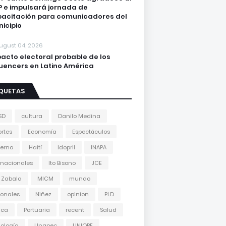
 e impulsará jornada de
acitación para comunicadores del
icipio
ugust 04, 2026
acto electoral probable de los
luencers en Latino América
IQUETAS
SD
cultura
Danilo Medina
rtes
Economía
Espectáculos
erno
Haití
Idopril
INAPA
rnacionales
Ito Bisono
JCE
 Zabala
MICM
mundo
onales
Niñez
opinion
PLD
tica
Portuaria
recent
Salud
ología
Unapec
UNIORE