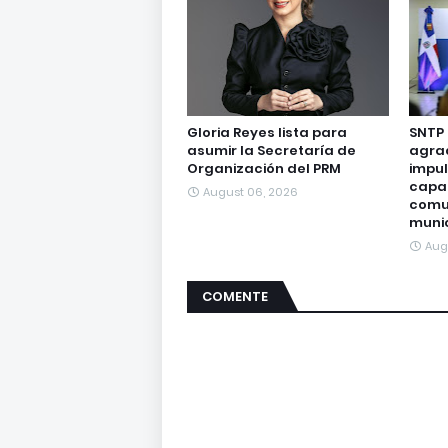
Gloria Reyes lista para
SNTP
asumir la Secretaría de
agra
Organización del PRM
impul
capa
August 06, 2026
comu
munic
Aug
COMENTE