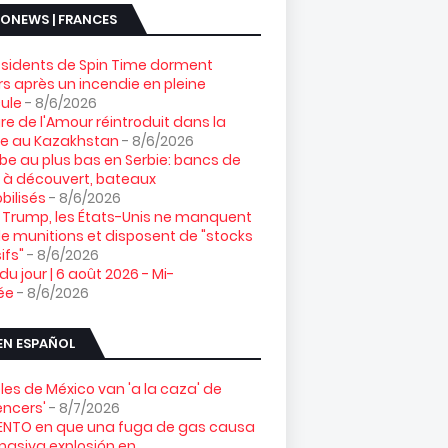
ONEWS | FRANCES
ésidents de Spin Time dorment
s après un incendie en pleine
ule
- 8/6/2026
gre de l'Amour réintroduit dans la
re au Kazakhstan
- 8/6/2026
e au plus bas en Serbie: bancs de
 à découvert, bateaux
ilisés
- 8/6/2026
 Trump, les États-Unis ne manquent
e munitions et disposent de "stocks
ifs"
- 8/6/2026
 du jour | 6 août 2026 - Mi-
ée
- 8/6/2026
EN ESPAÑOL
les de México van 'a la caza' de
uencers'
- 8/7/2026
NTO en que una fuga de gas causa
asiva explosión en