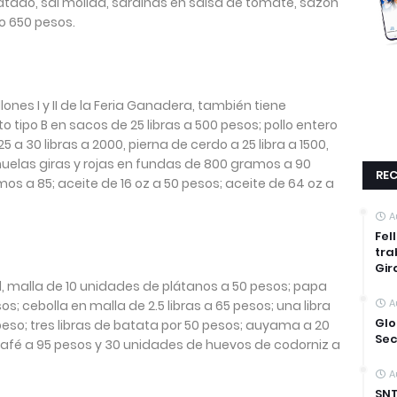
atado, sal molida, sardinas en salsa de tomate, sazón
lo 650 pesos.
lones I y II de la Feria Ganadera, también tiene
to tipo B en sacos de 25 libras a 500 pesos; pollo entero
5 a 30 libras a 2000, pierna de cerdo a 25 libra a 1500,
huelas giras y rojas en fundas de 800 gramos a 90
REC
s a 85; aceite de 16 oz a 50 pesos; aceite de 64 oz a
A
Fel
tra
Gir
, malla de 10 unidades de plátanos a 50 pesos; papa
A
sos; cebolla en malla de 2.5 libras a 65 pesos; una libra
Glo
peso; tres libras de batata por 50 pesos; auyama a 20
Sec
 café a 95 pesos y 30 unidades de huevos de codorniz a
A
SNT