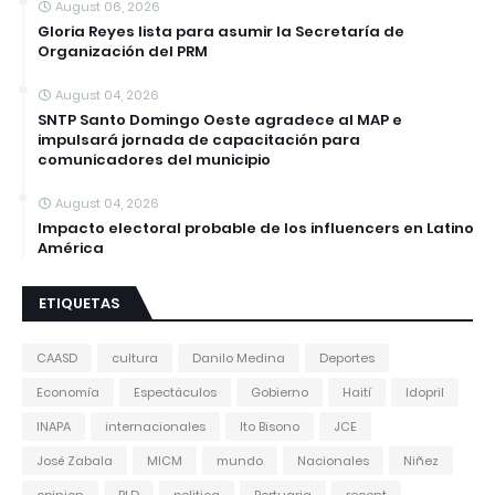
August 06, 2026
Gloria Reyes lista para asumir la Secretaría de
Organización del PRM
August 04, 2026
SNTP Santo Domingo Oeste agradece al MAP e
impulsará jornada de capacitación para
comunicadores del municipio
August 04, 2026
Impacto electoral probable de los influencers en Latino
América
ETIQUETAS
CAASD
cultura
Danilo Medina
Deportes
Economía
Espectáculos
Gobierno
Haití
Idopril
INAPA
internacionales
Ito Bisono
JCE
José Zabala
MICM
mundo
Nacionales
Niñez
opinion
PLD
politica
Portuaria
recent