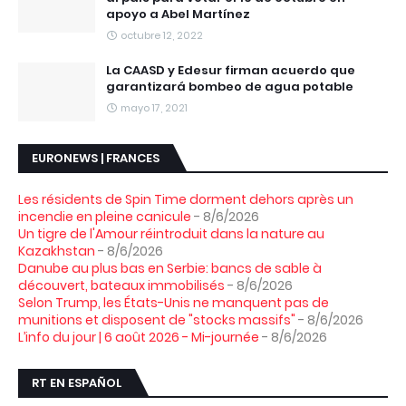
apoyo a Abel Martínez
octubre 12, 2022
La CAASD y Edesur firman acuerdo que
garantizará bombeo de agua potable
mayo 17, 2021
EURONEWS | FRANCES
Les résidents de Spin Time dorment dehors après un
incendie en pleine canicule
- 8/6/2026
Un tigre de l'Amour réintroduit dans la nature au
Kazakhstan
- 8/6/2026
Danube au plus bas en Serbie: bancs de sable à
découvert, bateaux immobilisés
- 8/6/2026
Selon Trump, les États-Unis ne manquent pas de
munitions et disposent de "stocks massifs"
- 8/6/2026
L’info du jour | 6 août 2026 - Mi-journée
- 8/6/2026
RT EN ESPAÑOL