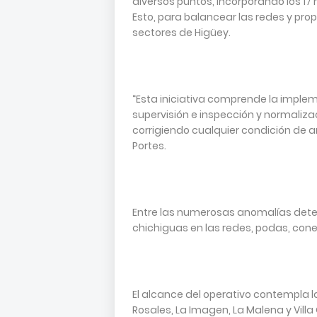
diversos puntos, incorporando los 1
Esto, para balancear las redes y prop
sectores de Higüey.
“Esta iniciativa comprende la imple
supervisión e inspección y normaliza
corrigiendo cualquier condición de a
Portes.
Entre las numerosas anomalías dete
chichiguas en las redes, podas, cone
El alcance del operativo contempla l
Rosales, La Imagen, La Malena y Villa