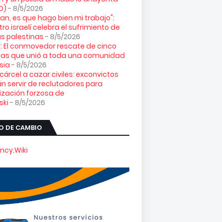
O)
- 8/5/2026
loran, es que hago bien mi trabajo":
tro israelí celebra el sufrimiento de
s palestinas
- 8/5/2026
: El conmovedor rescate de cinco
gas que unió a toda una comunidad
sia
- 8/5/2026
 cárcel a cazar civiles: exconvictos
n servir de reclutadores para
ización forzosa de
ski
- 8/5/2026
O DE CAMBIO
ncy.Wiki