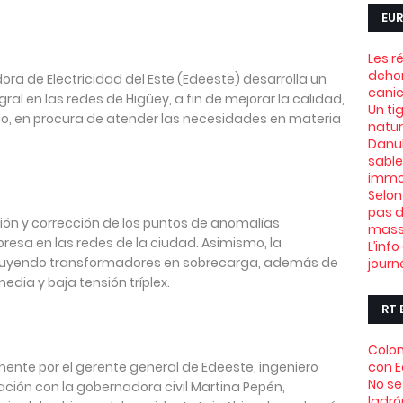
EUR
Les r
dehor
dora de Electricidad del Este (Edeeste) desarrolla un
canic
ral en las redes de Higüey, a fin de mejorar la calidad,
Un ti
icio, en procura de atender las necesidades en materia
natu
Danub
sable
immob
Selon
pas d
ación y corrección de los puntos de anomalías
mass
resa en las redes de la ciudad. Asimismo, la
L’info
stituyendo transformadores en sobrecarga, además de
journ
dia y baja tensión tríplex.
RT 
Colom
ente por el gerente general de Edeeste, ingeniero
con 
No se
ación con la gobernadora civil Martina Pepén,
ladró