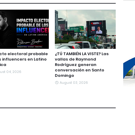
to electoral probable
¿TÚ TAMBIÉN LA VISTE? Las
s influencers en Latino
vallas de Raymond
ica
Rodríguez generan
conversación en Santo
ust 04, 2026
Domingo
August 03, 2026