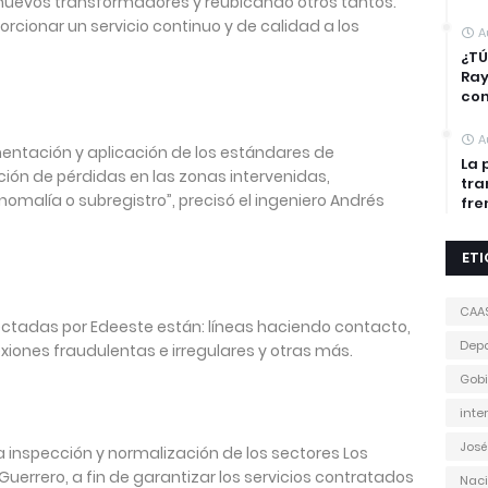
7 nuevos transformadores y reubicando otros tantos.
orcionar un servicio continuo y de calidad a los
A
¿TÚ
Ra
con
A
mentación y aplicación de los estándares de
La 
ción de pérdidas en las zonas intervenidas,
tra
nomalía o subregistro”, precisó el ingeniero Andrés
fre
ET
CAA
ctadas por Edeeste están: líneas haciendo contacto,
Depo
xiones fraudulentas e irregulares y otras más.
Gobi
inte
José
a inspección y normalización de los sectores Los
 Guerrero, a fin de garantizar los servicios contratados
Naci