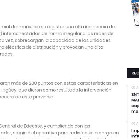
cial del municipio se registra una alta incidencia de
) interconectadas de forma irregular a las redes de
a su vez, sobrecargan la capacidad de las unidades
a eléctrica de distribución y provocan una alta
 redes.
REC
ficaron más de 208 puntos con estas características en
A
de Higüey, que dieron como resultado la intervención
SNT
becera de esta provincia.
MAP
cap
mun
A
 General de Edeeste, y cumpliendo con las
Imp
ader, se inició el operativo para redistribuir la carga en
inf