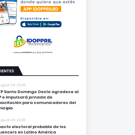
IENTES
ugust 04, 2026
P Santo Domingo Oeste agradece al
 e impulsará jornada de
acitación para comunicadores del
icipio
ugust 04, 2026
acto electoral probable de los
luencers en Latino América