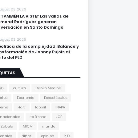
ugust 03, 2026
 TAMBIÉN LA VISTE? Las vallas de
ymond Rodríguez generan
versación en Santo Domingo
ugust 03, 2026
política de la complejidad: Balance y
nsformación de Johnny Pujols al
nte del PLD
IQUETAS
SD
cultura
Danilo Medina
rtes
Economía
Espectáculos
erno
Haití
Idopril
INAPA
rnacionales
Ito Bisono
JCE
 Zabala
MICM
mundo
onales
Niñez
opinion
PLD