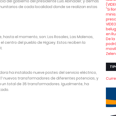
cia del gobierno del presidente Luis Abinader, y demás
(VIDE
omunitarios de cada localidad donde se realizan estas
"Si l
minis
presa
VIDEO
belu
en Ru
e, hasta el momento, son: Los Rosales, Las Malenas,
De la
y el centro del pueblo de Higüey. Estos reciben la
podrá
1.
movil
Zelen
TIP
dora ha instalado nueve postes del servicio eléctrico,
 17 nuevos transformadores de diferentes potencias, y
Curre
a un total de 35 transformadores. Igualmente, ha
tado.