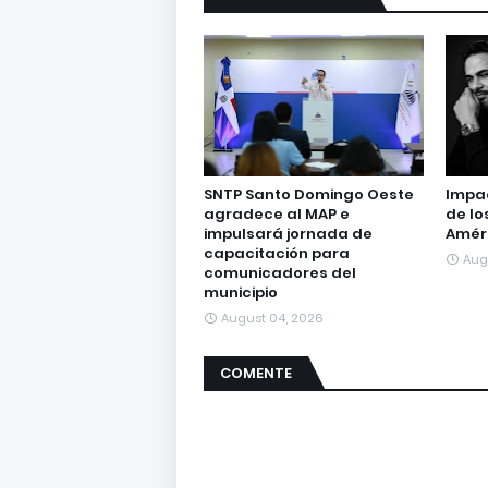
SNTP Santo Domingo Oeste
Impac
agradece al MAP e
de lo
impulsará jornada de
Amér
capacitación para
Aug
comunicadores del
municipio
August 04, 2026
COMENTE