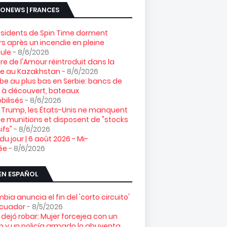
ONEWS | FRANCES
ésidents de Spin Time dorment
s après un incendie en pleine
ule
- 8/6/2026
gre de l'Amour réintroduit dans la
re au Kazakhstan
- 8/6/2026
e au plus bas en Serbie: bancs de
 à découvert, bateaux
ilisés
- 8/6/2026
 Trump, les États-Unis ne manquent
e munitions et disposent de "stocks
ifs"
- 8/6/2026
 du jour | 6 août 2026 - Mi-
ée
- 8/6/2026
EN ESPAÑOL
bia anuncia el fin del 'corto circuito'
Ecuador
- 8/5/2026
 dejó robar: Mujer forcejea con un
n y un policía armado lo ahuyenta