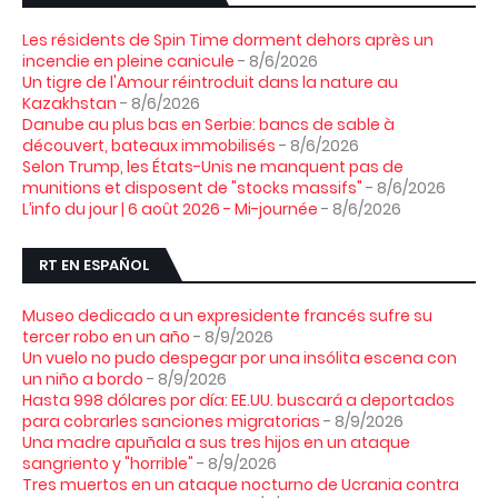
Les résidents de Spin Time dorment dehors après un
incendie en pleine canicule
- 8/6/2026
Un tigre de l'Amour réintroduit dans la nature au
Kazakhstan
- 8/6/2026
Danube au plus bas en Serbie: bancs de sable à
découvert, bateaux immobilisés
- 8/6/2026
Selon Trump, les États-Unis ne manquent pas de
munitions et disposent de "stocks massifs"
- 8/6/2026
L’info du jour | 6 août 2026 - Mi-journée
- 8/6/2026
RT EN ESPAÑOL
Museo dedicado a un expresidente francés sufre su
tercer robo en un año
- 8/9/2026
Un vuelo no pudo despegar por una insólita escena con
un niño a bordo
- 8/9/2026
Hasta 998 dólares por día: EE.UU. buscará a deportados
para cobrarles sanciones migratorias
- 8/9/2026
Una madre apuñala a sus tres hijos en un ataque
sangriento y "horrible"
- 8/9/2026
Tres muertos en un ataque nocturno de Ucrania contra