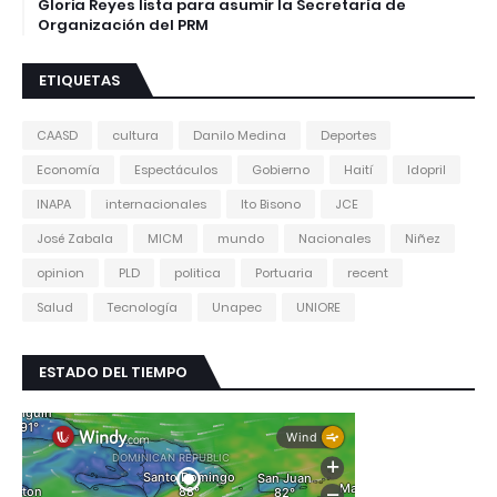
Gloria Reyes lista para asumir la Secretaría de
Organización del PRM
ETIQUETAS
CAASD
cultura
Danilo Medina
Deportes
Economía
Espectáculos
Gobierno
Haití
Idopril
INAPA
internacionales
Ito Bisono
JCE
José Zabala
MICM
mundo
Nacionales
Niñez
opinion
PLD
politica
Portuaria
recent
Salud
Tecnología
Unapec
UNIORE
ESTADO DEL TIEMPO