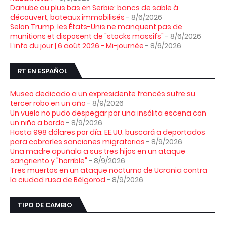
Danube au plus bas en Serbie: bancs de sable à
découvert, bateaux immobilisés
- 8/6/2026
Selon Trump, les États-Unis ne manquent pas de
munitions et disposent de "stocks massifs"
- 8/6/2026
L’info du jour | 6 août 2026 - Mi-journée
- 8/6/2026
RT EN ESPAÑOL
Museo dedicado a un expresidente francés sufre su
tercer robo en un año
- 8/9/2026
Un vuelo no pudo despegar por una insólita escena con
un niño a bordo
- 8/9/2026
Hasta 998 dólares por día: EE.UU. buscará a deportados
para cobrarles sanciones migratorias
- 8/9/2026
Una madre apuñala a sus tres hijos en un ataque
sangriento y "horrible"
- 8/9/2026
Tres muertos en un ataque nocturno de Ucrania contra
la ciudad rusa de Bélgorod
- 8/9/2026
TIPO DE CAMBIO