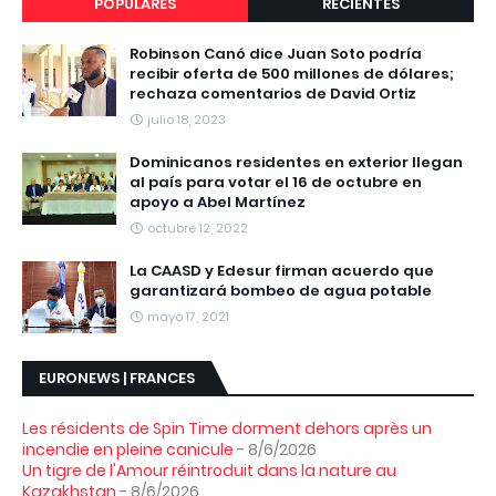
POPULARES
RECIENTES
Robinson Canó dice Juan Soto podría
recibir oferta de 500 millones de dólares;
rechaza comentarios de David Ortiz
julio 18, 2023
Dominicanos residentes en exterior llegan
al país para votar el 16 de octubre en
apoyo a Abel Martínez
octubre 12, 2022
La CAASD y Edesur firman acuerdo que
garantizará bombeo de agua potable
mayo 17, 2021
EURONEWS | FRANCES
Les résidents de Spin Time dorment dehors après un
incendie en pleine canicule
- 8/6/2026
Un tigre de l'Amour réintroduit dans la nature au
Kazakhstan
- 8/6/2026