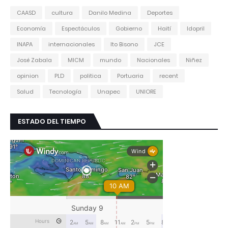
CAASD
cultura
Danilo Medina
Deportes
Economía
Espectáculos
Gobierno
Haití
Idopril
INAPA
internacionales
Ito Bisono
JCE
José Zabala
MICM
mundo
Nacionales
Niñez
opinion
PLD
politica
Portuaria
recent
Salud
Tecnología
Unapec
UNIORE
ESTADO DEL TIEMPO