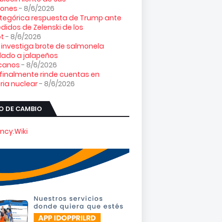
iones
- 8/6/2026
tegórica respuesta de Trump ante
edidos de Zelenski de los
ot
- 8/6/2026
. investiga brote de salmonela
lado a jalapeños
canos
- 8/6/2026
 finalmente rinde cuentas en
ia nuclear
- 8/6/2026
O DE CAMBIO
ncy.Wiki