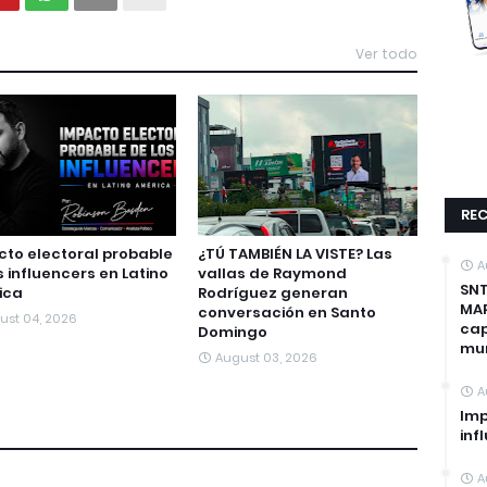
Ver todo
REC
to electoral probable
¿TÚ TAMBIÉN LA VISTE? Las
A
s influencers en Latino
vallas de Raymond
SNT
ica
Rodríguez generan
MAP
conversación en Santo
ust 04, 2026
cap
Domingo
mun
August 03, 2026
A
Imp
inf
A