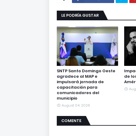
LE PODRÍA GUSTAR
SNTP Santo Domingo Oeste
Impac
agradece al MAP e
de lo
impulsará jornada de
Amér
capacitación para
Aug
comunicadores del
municipio
August 04, 2026
COMENTE