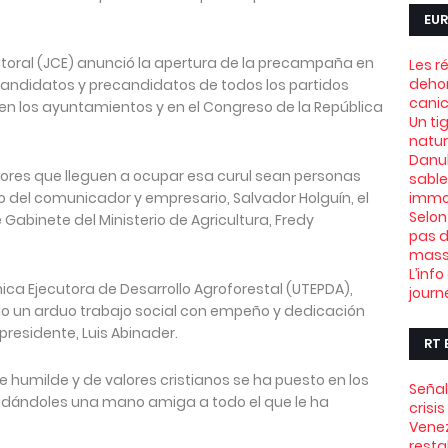
EUR
ctoral (JCE) anunció la apertura de la precampaña en
Les r
dehor
s candidatos y precandidatos de todos los partidos
canic
l en los ayuntamientos y en el Congreso de la República
Un ti
natu
Danub
adores que lleguen a ocupar esa curul sean personas
sable
 del comunicador y empresario, Salvador Holguín, el
immob
Selon
e Gabinete del Ministerio de Agricultura, Fredy
pas d
mass
L’info
nica Ejecutora de Desarrollo Agroforestal (UTEPDA),
journ
do un arduo trabajo social con empeño y dedicación
presidente, Luis Abinader.
RT 
humilde y de valores cristianos se ha puesto en los
Señal
ndándoles una mano amiga a todo el que le ha
crisi
Venez
resta