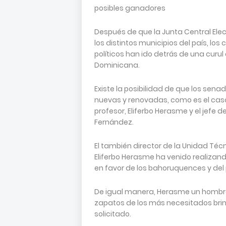
posibles ganadores
Después de que la Junta Central Ele
los distintos municipios del país, lo
políticos han ido detrás de una curu
Dominicana.
Existe la posibilidad de que los sen
nuevas y renovadas, como es el caso
profesor, Eliferbo Herasme y el jefe d
Fernández.
El también director de la Unidad Téc
Eliferbo Herasme ha venido realizan
en favor de los bahoruquences y del 
De igual manera, Herasme un hombre 
zapatos de los más necesitados bri
solicitado.