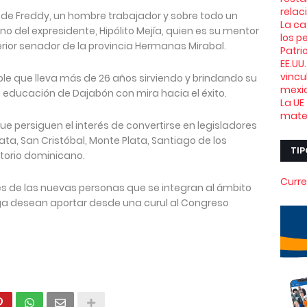
relac
 de Freddy, un hombre trabajador y sobre todo un
La ca
ano del expresidente, Hipólito Mejía, quien es su mentor
los p
erior senador de la provincia Hermanas Mirabal.
Patri
EE.UU
vincu
able que lleva más de 26 años sirviendo y brindando su
mexi
la educación de Dajabón con mira hacia el éxito.
La UE
mater
ue persiguen el interés de convertirse en legisladores
ata, San Cristóbal, Monte Plata, Santiago de los
TIP
ritorio dominicano.
Curre
és de las nuevas personas que se integran al ámbito
ga desean aportar desde una curul al Congreso