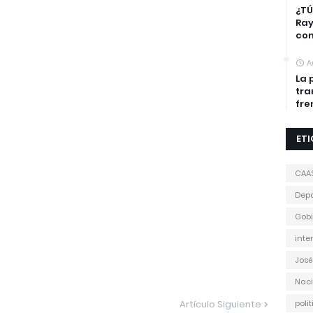
¿TÚ
Ra
con
A
La 
tra
fre
ET
CAA
Depo
Gobi
inte
José
Naci
Artículo Siguiente
poli