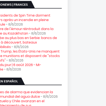
ONEWS | FRANCES
ésidents de Spin Time dorment
s après un incendie en pleine
ule
- 8/6/2026
gre de l'Amour réintroduit dans la
re au Kazakhstan
- 8/6/2026
e au plus bas en Serbie: bancs de
 à découvert, bateaux
ilisés
- 8/6/2026
 Trump, les États-Unis ne manquent
e munitions et disposent de "stocks
ifs"
- 8/6/2026
 du jour | 6 août 2026 - Mi-
ée
- 8/6/2026
EN ESPAÑOL
es de alarma que evidencian la
s mundial del agua dulce
- 8/6/2026
uela y Chile avanzan en el
blecimiento de sus