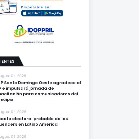
IENTES
ugust 04, 2026
P Santo Domingo Oeste agradece al
 e impulsará jornada de
acitación para comunicadores del
icipio
ugust 04, 2026
acto electoral probable de los
luencers en Latino América
ugust 03, 2026