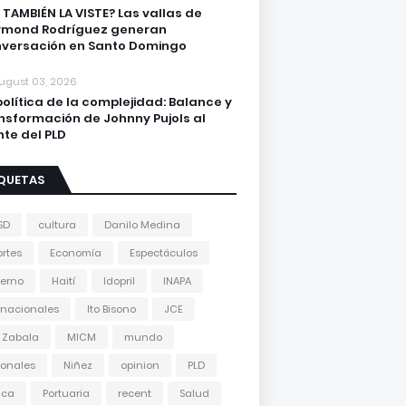
 TAMBIÉN LA VISTE? Las vallas de
ymond Rodríguez generan
versación en Santo Domingo
ugust 03, 2026
política de la complejidad: Balance y
nsformación de Johnny Pujols al
nte del PLD
IQUETAS
SD
cultura
Danilo Medina
rtes
Economía
Espectáculos
erno
Haití
Idopril
INAPA
rnacionales
Ito Bisono
JCE
 Zabala
MICM
mundo
onales
Niñez
opinion
PLD
tica
Portuaria
recent
Salud