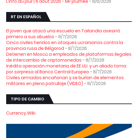
L’info du jour | 6 août 2026 - Mi-journée
- 8/6/2026
RT EN ESPAÑOL
El joven que atacó una escuela en Tailandia asesinó
primero a sus abuelos
- 8/7/2026
Cinco civiles heridos en ataques ucranianos contra la
provincia rusa de Bélgorod
- 8/7/2026
Detienen en Moscú a empleados de plataformas ilegales
de intercambio de criptomonedas
- 8/7/2026
Inédita operación monetaria de EE.UU. y un aliado toma
por sorpresa al Banco Central Europeo
- 8/7/2026
Civiles armados encañonan y se burlan de elementos
militares en pleno patrullaje (VIDEO)
- 8/7/2026
TIPO DE CAMBIO
Currency.Wiki