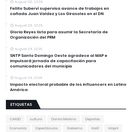
August 06, 2026
Fellito Suberví supervisa avance de trabajos en
cañada Juan Valdez y Los Girasoles en el DN
August 06, 2026
Gloria Reyes lista para asumir la Secretaría de
Organización del PRM
August 04, 2026
SNTP Santo Domingo Oeste agradece al MAP e
impulsará jornada de capacitación para
comunicadores del municipio
August 04, 2026
Impacto electoral probable de los influencers en Latino
América
ETIQUETAS
CAASD
cultura
Danilo Medina
Deportes
Economía
Espectáculos
Gobierno
Haití
Idopril