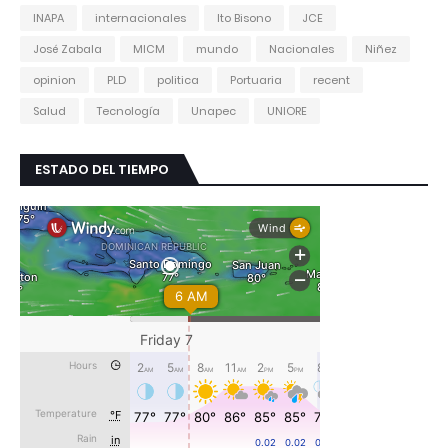
INAPA
internacionales
Ito Bisono
JCE
José Zabala
MICM
mundo
Nacionales
Niñez
opinion
PLD
politica
Portuaria
recent
Salud
Tecnología
Unapec
UNIORE
ESTADO DEL TIEMPO