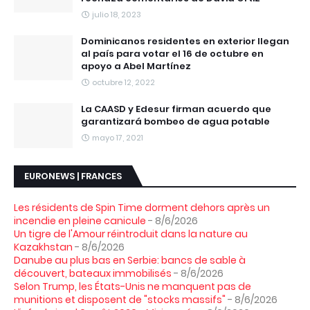
julio 18, 2023
Dominicanos residentes en exterior llegan
al país para votar el 16 de octubre en
apoyo a Abel Martínez
octubre 12, 2022
La CAASD y Edesur firman acuerdo que
garantizará bombeo de agua potable
mayo 17, 2021
EURONEWS | FRANCES
Les résidents de Spin Time dorment dehors après un
incendie en pleine canicule
- 8/6/2026
Un tigre de l'Amour réintroduit dans la nature au
Kazakhstan
- 8/6/2026
Danube au plus bas en Serbie: bancs de sable à
découvert, bateaux immobilisés
- 8/6/2026
Selon Trump, les États-Unis ne manquent pas de
munitions et disposent de "stocks massifs"
- 8/6/2026