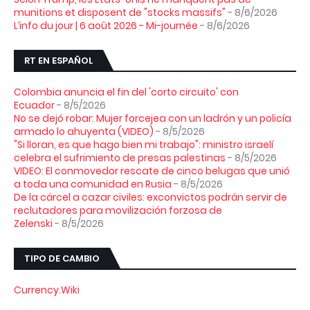
munitions et disposent de "stocks massifs"
- 8/6/2026
L’info du jour | 6 août 2026 - Mi-journée
- 8/6/2026
RT EN ESPAÑOL
Colombia anuncia el fin del 'corto circuito' con
Ecuador
- 8/5/2026
No se dejó robar: Mujer forcejea con un ladrón y un policía
armado lo ahuyenta (VIDEO)
- 8/5/2026
"Si lloran, es que hago bien mi trabajo": ministro israelí
celebra el sufrimiento de presas palestinas
- 8/5/2026
VIDEO: El conmovedor rescate de cinco belugas que unió
a toda una comunidad en Rusia
- 8/5/2026
De la cárcel a cazar civiles: exconvictos podrán servir de
reclutadores para movilización forzosa de
Zelenski
- 8/5/2026
TIPO DE CAMBIO
Currency.Wiki