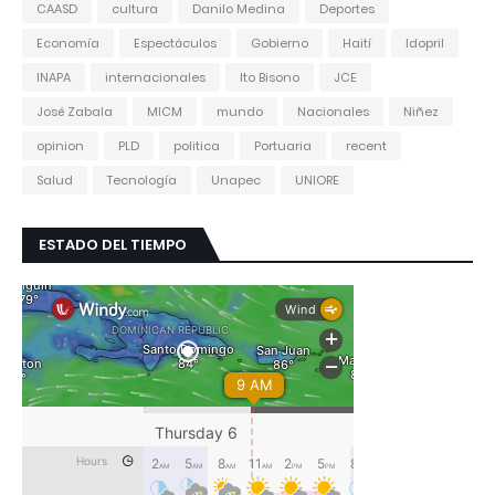
CAASD
cultura
Danilo Medina
Deportes
Economía
Espectáculos
Gobierno
Haití
Idopril
INAPA
internacionales
Ito Bisono
JCE
José Zabala
MICM
mundo
Nacionales
Niñez
opinion
PLD
politica
Portuaria
recent
Salud
Tecnología
Unapec
UNIORE
ESTADO DEL TIEMPO