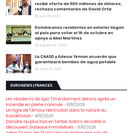
recibir oferta de 500 millones de dólares;
rechaza comentarios de David Ortiz
julio 18, 2023
Dominicanos residentes en exterior llegan
al país para votar el 16 de octubre en
apoyo a Abel Martínez
octubre 12, 2022
La CAASD y Edesur firman acuerdo que
garantizará bombeo de agua potable
mayo 17, 2021
EURONEWS | FRANCES
Les résidents de Spin Time dorment dehors après un
incendie en pleine canicule
- 8/6/2026
Un tigre de l'Amour réintroduit dans la nature au
Kazakhstan
- 8/6/2026
Danube au plus bas en Serbie: bancs de sable à
découvert, bateaux immobilisés
- 8/6/2026
Selon Trump, les États-Unis ne manquent pas de