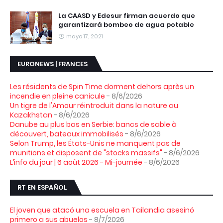
La CAASD y Edesur firman acuerdo que
garantizará bombeo de agua potable
mayo 17, 2021
EURONEWS | FRANCES
Les résidents de Spin Time dorment dehors après un
incendie en pleine canicule
- 8/6/2026
Un tigre de l'Amour réintroduit dans la nature au
Kazakhstan
- 8/6/2026
Danube au plus bas en Serbie: bancs de sable à
découvert, bateaux immobilisés
- 8/6/2026
Selon Trump, les États-Unis ne manquent pas de
munitions et disposent de "stocks massifs"
- 8/6/2026
L’info du jour | 6 août 2026 - Mi-journée
- 8/6/2026
RT EN ESPAÑOL
El joven que atacó una escuela en Tailandia asesinó
primero a sus abuelos
- 8/7/2026