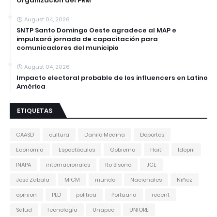
Organización del PRM
August 04, 2026
SNTP Santo Domingo Oeste agradece al MAP e
impulsará jornada de capacitación para
comunicadores del municipio
August 04, 2026
Impacto electoral probable de los influencers en Latino
América
ETIQUETAS
CAASD
cultura
Danilo Medina
Deportes
Economía
Espectáculos
Gobierno
Haití
Idopril
INAPA
internacionales
Ito Bisono
JCE
José Zabala
MICM
mundo
Nacionales
Niñez
opinion
PLD
politica
Portuaria
recent
Salud
Tecnología
Unapec
UNIORE