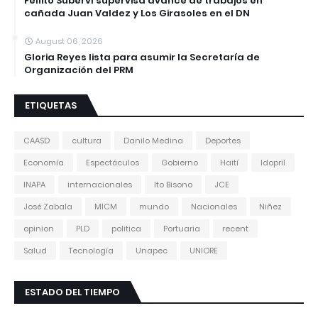
Fellito Suberví supervisa avance de trabajos en
cañada Juan Valdez y Los Girasoles en el DN
August 06, 2026
Gloria Reyes lista para asumir la Secretaría de
Organización del PRM
ETIQUETAS
CAASD
cultura
Danilo Medina
Deportes
Economía
Espectáculos
Gobierno
Haití
Idopril
INAPA
internacionales
Ito Bisono
JCE
José Zabala
MICM
mundo
Nacionales
Niñez
opinion
PLD
politica
Portuaria
recent
Salud
Tecnología
Unapec
UNIORE
ESTADO DEL TIEMPO