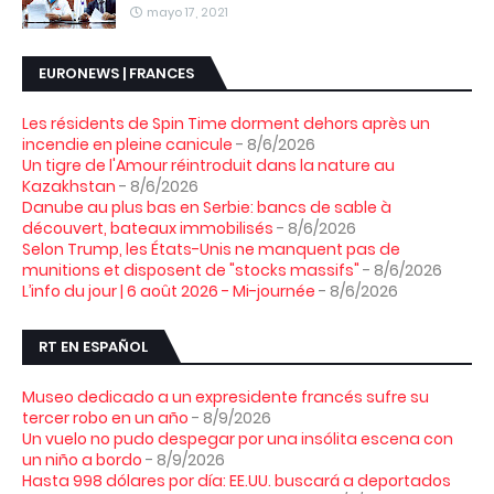
mayo 17, 2021
EURONEWS | FRANCES
Les résidents de Spin Time dorment dehors après un
incendie en pleine canicule
- 8/6/2026
Un tigre de l'Amour réintroduit dans la nature au
Kazakhstan
- 8/6/2026
Danube au plus bas en Serbie: bancs de sable à
découvert, bateaux immobilisés
- 8/6/2026
Selon Trump, les États-Unis ne manquent pas de
munitions et disposent de "stocks massifs"
- 8/6/2026
L’info du jour | 6 août 2026 - Mi-journée
- 8/6/2026
RT EN ESPAÑOL
Museo dedicado a un expresidente francés sufre su
tercer robo en un año
- 8/9/2026
Un vuelo no pudo despegar por una insólita escena con
un niño a bordo
- 8/9/2026
Hasta 998 dólares por día: EE.UU. buscará a deportados