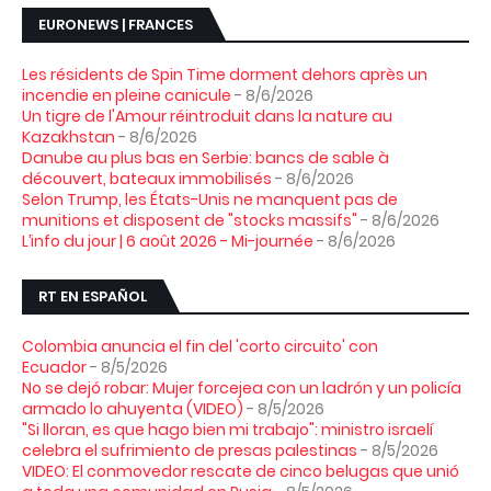
EURONEWS | FRANCES
Les résidents de Spin Time dorment dehors après un
incendie en pleine canicule
- 8/6/2026
Un tigre de l'Amour réintroduit dans la nature au
Kazakhstan
- 8/6/2026
Danube au plus bas en Serbie: bancs de sable à
découvert, bateaux immobilisés
- 8/6/2026
Selon Trump, les États-Unis ne manquent pas de
munitions et disposent de "stocks massifs"
- 8/6/2026
L’info du jour | 6 août 2026 - Mi-journée
- 8/6/2026
RT EN ESPAÑOL
Colombia anuncia el fin del 'corto circuito' con
Ecuador
- 8/5/2026
No se dejó robar: Mujer forcejea con un ladrón y un policía
armado lo ahuyenta (VIDEO)
- 8/5/2026
"Si lloran, es que hago bien mi trabajo": ministro israelí
celebra el sufrimiento de presas palestinas
- 8/5/2026
VIDEO: El conmovedor rescate de cinco belugas que unió