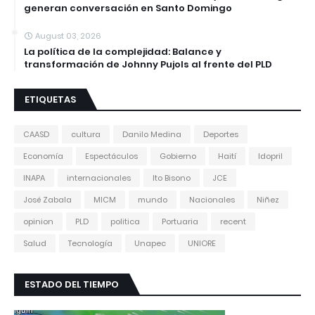
generan conversación en Santo Domingo
August 03, 2026
La política de la complejidad: Balance y
transformación de Johnny Pujols al frente del PLD
ETIQUETAS
CAASD
cultura
Danilo Medina
Deportes
Economía
Espectáculos
Gobierno
Haití
Idopril
INAPA
internacionales
Ito Bisono
JCE
José Zabala
MICM
mundo
Nacionales
Niñez
opinion
PLD
politica
Portuaria
recent
Salud
Tecnología
Unapec
UNIORE
ESTADO DEL TIEMPO