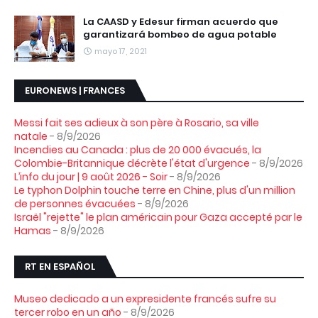
La CAASD y Edesur firman acuerdo que
garantizará bombeo de agua potable
mayo 17, 2021
EURONEWS | FRANCES
Messi fait ses adieux à son père à Rosario, sa ville
natale
- 8/9/2026
Incendies au Canada : plus de 20 000 évacués, la
Colombie-Britannique décrète l'état d'urgence
- 8/9/2026
L’info du jour | 9 août 2026 - Soir
- 8/9/2026
Le typhon Dolphin touche terre en Chine, plus d'un million
de personnes évacuées
- 8/9/2026
Israël "rejette" le plan américain pour Gaza accepté par le
Hamas
- 8/9/2026
RT EN ESPAÑOL
Museo dedicado a un expresidente francés sufre su
tercer robo en un año
- 8/9/2026