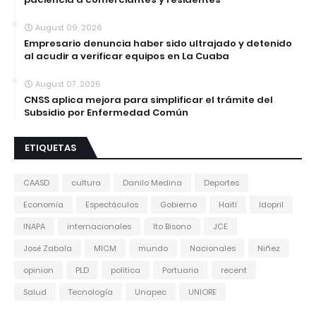
August 09, 2026
Empresario denuncia haber sido ultrajado y detenido
al acudir a verificar equipos en La Cuaba
August 07, 2026
CNSS aplica mejora para simplificar el trámite del
Subsidio por Enfermedad Común
ETIQUETAS
CAASD
cultura
Danilo Medina
Deportes
Economía
Espectáculos
Gobierno
Haití
Idopril
INAPA
internacionales
Ito Bisono
JCE
José Zabala
MICM
mundo
Nacionales
Niñez
opinion
PLD
politica
Portuaria
recent
Salud
Tecnología
Unapec
UNIORE