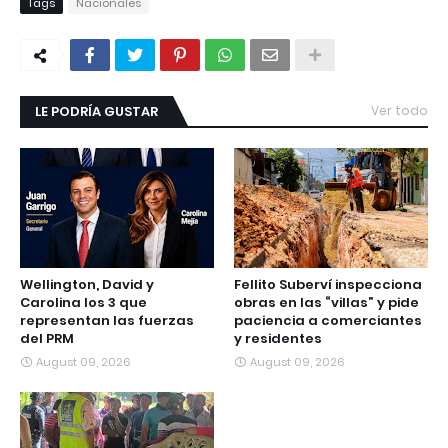
Tags
Nacionales
LE PODRÍA GUSTAR
Ver todo
Wellington, David y
Fellito Suberví inspecciona
Carolina los 3 que
obras en las “villas” y pide
representan las fuerzas
paciencia a comerciantes
del PRM
y residentes
August 09, 2026
August 09, 2026