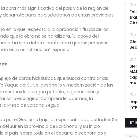
A
 obra más significativa del país y de la región del
Fel
 y desarrollo para los ciudadanos de estas provincias.
tra
Gir
ría en lo que respecta a la aprobación fluida de los
A
do que la obra no se paralizara. “El apoyo del
Glo
García, ha sido determinante para que los procesos
Sec
nda esta construcción”, expresó.
A
ande
SNT
MAP
cap
lejo de obras hidráulicas que busca controlar las
mun
o Yaque del Sur, el desarrollo y modernización de las
tro sostenido de agua potable, la generación y
A
el turismo ecológico. Comprende, además, la
Imp
e la Presa de Sabana Yegua.
inf
 por el Gobierno bajo la responsabilidad del Indrhi. Se
ET
del Sur en la provincia de Barahona, y su inicio
 el país, sobre todo en el desarrollo económico y