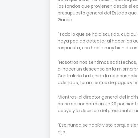
los fondos que provienen desde el ext
presupuesto general del Estado que 
García.
“Todo lo que se ha discutido, cualqu
haya podido detectar al hacer las au
respuesta, eso habla muy bien de est
“Nosotros nos sentimos satisfechos
al hacer un descenso en la misma pr
Contraloría ha tenido la responsabil
adendas, libramientos de pagos y fis
Mientras, el director general del Ind
presa se encontró en un 29 por ciento 
apoyo y la decisión del presidente Lu
“Eso nunca se había visto porque sie
dijo.