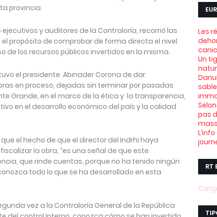
ta provincia.
EUR
ejecutivos y auditores de la Contraloría, recorrió las
Les r
dehor
el propósito de comprobar de forma directa el nivel
canic
so de los recursos públicos invertidos en la misma.
Un ti
natu
e tuvo el presidente Abinader Corona de dar
Danub
bras en proceso, dejadas sin terminar por pasadas
sable
e Grande, en el marco de la ética y la transparencia,
immob
Selon
tivo en el desarrollo económico del país y la calidad
pas d
mass
L’info
 que el hecho de que el director del Indrhi haya
journ
fiscalizar la obra, “es una señal de que este
ncia, que rinde cuentas, porque no ha tenido ningún
RT 
onozca todo lo que se ha desarrollado en esta
Carga
 segunda vez a la Contraloría General de la República
TIP
rte del control interno, conozca cómo se han invertido