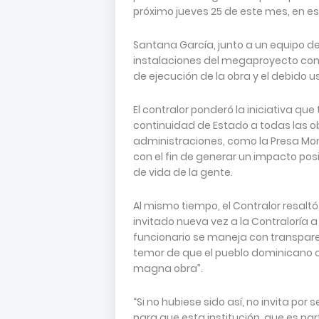
próximo jueves 25 de este mes, en es
Santana García, junto a un equipo de 
instalaciones del megaproyecto con 
de ejecución de la obra y el debido u
El contralor ponderó la iniciativa qu
continuidad de Estado a todas las o
administraciones, como la Presa Mont
con el fin de generar un impacto posi
de vida de la gente.
Al mismo tiempo, el Contralor resaltó
invitado nueva vez a la Contraloría a 
funcionario se maneja con transpare
temor de que el pueblo dominicano c
magna obra”.
“Si no hubiese sido así, no invita por
para que esta institución, que es pa