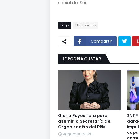
social del Sur.
Tags
Nacionales
Compartir
LE PODRÍA GUSTAR
Gloria Reyes lista para
SNTP
asumir la Secretaría de
agra
Organización del PRM
impul
capa
August 06, 2026
comu