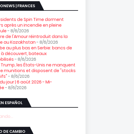
ONEWS | FRANCES
ésidents de Spin Time dorment
s après un incendie en pleine
ule
- 8/6/2026
gre de l'Amour réintroduit dans la
re au Kazakhstan
- 8/6/2026
e au plus bas en Serbie: bancs de
 à découvert, bateaux
ilisés
- 8/6/2026
 Trump, les États-Unis ne manquent
e munitions et disposent de "stocks
ifs"
- 8/6/2026
 du jour | 6 août 2026 - Mi-
ée
- 8/6/2026
EN ESPAÑOL
ndo...
O DE CAMBIO