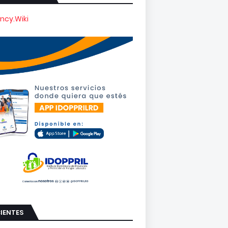
ncy.Wiki
IENTES