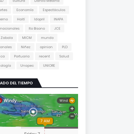
SD
cultura
Danilo Medina
rtes
Economía
Espectáculos
erno
Haití
Idopril
INAPA
rnacionales
Ito Bisono
JCE
 Zabala
MICM
mundo
onales
Niñez
opinion
PLD
tica
Portuaria
recent
Salud
ología
Unapec
UNIORE
ADO DEL TIEMPO