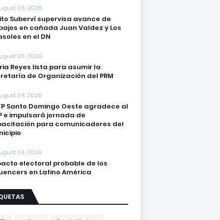
ugust 06, 2026
lito Suberví supervisa avance de
bajos en cañada Juan Valdez y Los
asoles en el DN
ugust 06, 2026
ria Reyes lista para asumir la
retaría de Organización del PRM
ugust 04, 2026
P Santo Domingo Oeste agradece al
 e impulsará jornada de
acitación para comunicadores del
icipio
ugust 04, 2026
acto electoral probable de los
luencers en Latino América
IQUETAS