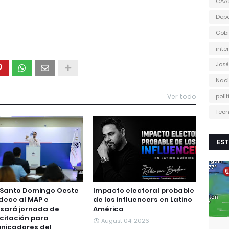
CAA
Depo
Gobi
inte
José
Naci
Ver todo
poli
Tecn
EST
 Santo Domingo Oeste
Impacto electoral probable
dece al MAP e
de los influencers en Latino
sará jornada de
América
citación para
August 04, 2026
nicadores del