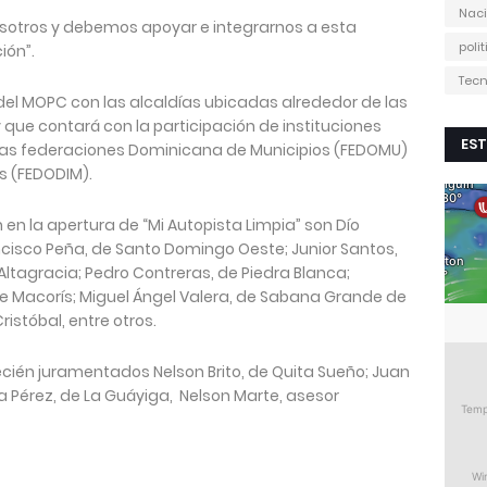
Naci
sotros y debemos apoyar e integrarnos a esta
poli
ión”.
Tecn
 del MOPC con las alcaldías ubicadas alrededor de las
y que contará con la participación de instituciones
EST
 las federaciones Dominicana de Municipios (FEDOMU)
s (FEDODIM).
en la apertura de “Mi Autopista Limpia” son Dío
ncisco Peña, de Santo Domingo Oeste; Junior Santos,
la Altagracia; Pedro Contreras, de Piedra Blanca;
e Macorís; Miguel Ángel Valera, de Sabana Grande de
istóbal, entre otros.
recién juramentados Nelson Brito, de Quita Sueño; Juan
ena Pérez, de La Guáyiga, Nelson Marte, asesor