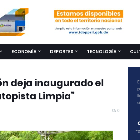
ECONOMÍA
DEPORTES
TECNOLOGÍA
CUL
ón deja inaugurado el
topista Limpia”
0