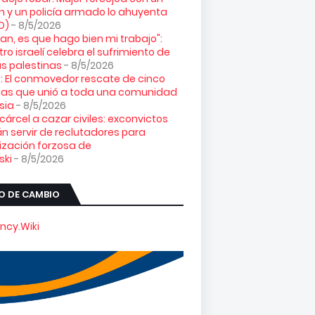
n y un policía armado lo ahuyenta
O)
- 8/5/2026
loran, es que hago bien mi trabajo":
tro israelí celebra el sufrimiento de
s palestinas
- 8/5/2026
: El conmovedor rescate de cinco
gas que unió a toda una comunidad
sia
- 8/5/2026
 cárcel a cazar civiles: exconvictos
n servir de reclutadores para
ización forzosa de
ski
- 8/5/2026
O DE CAMBIO
ncy.Wiki