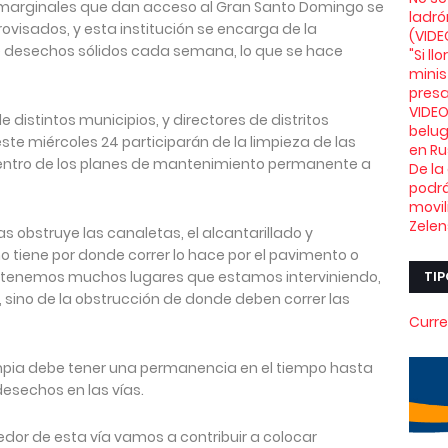
 marginales que dan acceso al Gran Santo Domingo se
ladró
visados, y esta institución se encarga de la
(VIDE
e desechos sólidos cada semana, lo que se hace
"Si l
minis
presa
VIDEO
distintos municipios, y directores de distritos
belu
te miércoles 24 participarán de la limpieza de las
en Ru
dentro de los planes de mantenimiento permanente a
De la
podrá
movil
Zelen
s obstruye las canaletas, el alcantarillado y
o tiene por donde correr lo hace por el pavimento o
io tenemos muchos lugares que estamos interviniendo,
TIP
 sino de la obstrucción de donde deben correr las
Curre
impia debe tener una permanencia en el tiempo hasta
desechos en las vías.
dor de esta vía vamos a contribuir a colocar