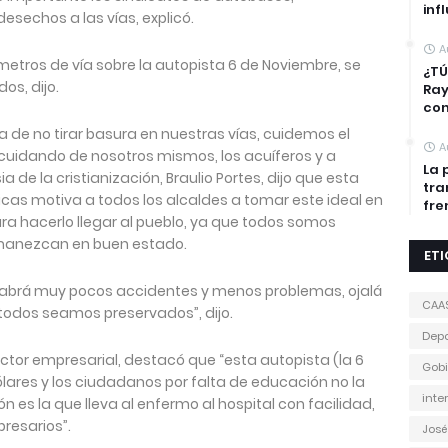
inf
esechos a las vías, explicó.
A
ómetros de vía sobre la autopista 6 de Noviembre, se
¿TÚ
os, dijo.
Ra
con
 de no tirar basura en nuestras vías, cuidemos el
A
uidando de nosotros mismos, los acuíferos y a
La 
ia de la cristianización, Braulio Portes, dijo que esta
tra
blicas motiva a todos los alcaldes a tomar este ideal en
fre
ra hacerlo llegar al pueblo, ya que todos somos
rmanezcan en buen estado.
ET
 habrá muy pocos accidentes y menos problemas, ojalá
CAA
todos seamos preservados”, dijo.
Depo
ector empresarial, destacó que “esta autopista (la 6
Gobi
lares y los ciudadanos por falta de educación no la
inte
 es la que lleva al enfermo al hospital con facilidad,
presarios”.
José