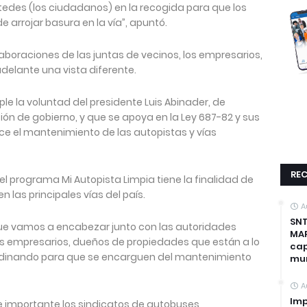
edes (los ciudadanos) en la recogida para que los
 arrojar basura en la vía”, apuntó.
olaboraciones de las juntas de vecinos, los empresarios,
adelante una vista diferente.
e la voluntad del presidente Luis Abinader, de
ón de gobierno, y que se apoya en la Ley 687-82 y sus
ce el mantenimiento de las autopistas y vías
REC
 el programa Mi Autopista Limpia tiene la finalidad de
n las principales vías del país.
A
SNT
que vamos a encabezar junto con las autoridades
MAP
los empresarios, dueños de propiedades que están a lo
cap
oordinando para que se encarguen del mantenimiento
mun
A
Imp
importante los sindicatos de autobuses,