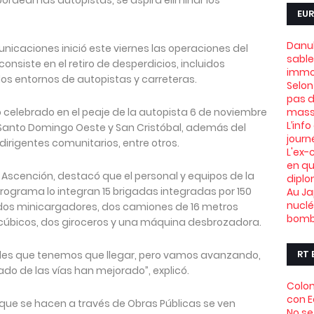
ordean las autopistas, se aspira eliminar los
EUR
Danub
unicaciones inició este viernes las operaciones del
sable
onsiste en el retiro de desperdicios, incluidos
immob
 los entornos de autopistas y carreteras.
Selon
pas d
o celebrado en el peaje de la autopista 6 de noviembre
mass
L’info
e Santo Domingo Oeste y San Cristóbal, además del
journ
 dirigentes comunitarios, entre otros.
L'ex-
en qu
e Ascención, destacó que el personal y equipos de la
dipl
programa lo integran 15 brigadas integradas por 150
Au Ja
nuclé
, dos minicargadores, dos camiones de 16 metros
bomb
 cúbicos, dos giroceros y una máquina desbrozadora.
RT 
eles que tenemos que llegar, pero vamos avanzando,
tado de las vías han mejorado”, explicó.
Colom
con 
que se hacen a través de Obras Públicas se ven
No se