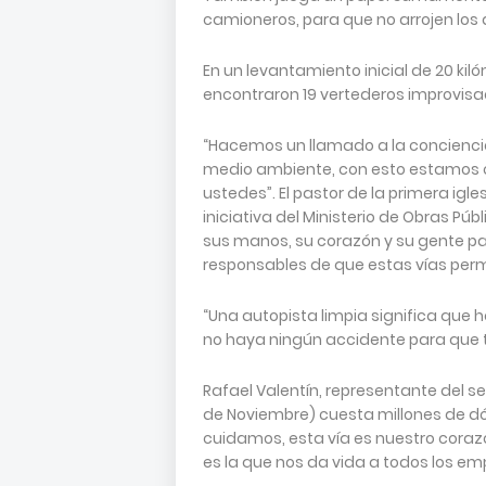
camioneros, para que no arrojen los d
En un levantamiento inicial de 20 kil
encontraron 19 vertederos improvisad
“Hacemos un llamado a la conciencia
medio ambiente, con esto estamos c
ustedes”. El pastor de la primera igles
iniciativa del Ministerio de Obras Pú
sus manos, su corazón y su gente pa
responsables de que estas vías pe
“Una autopista limpia significa que
no haya ningún accidente para que 
Rafael Valentín, representante del s
de Noviembre) cuesta millones de dó
cuidamos, esta vía es nuestro corazón
es la que nos da vida a todos los em