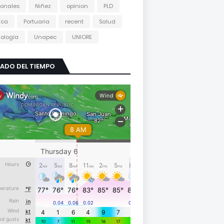
onales
Niñez
opinion
PLD
tica
Portuaria
recent
Salud
ología
Unapec
UNIORE
ADO DEL TIEMPO