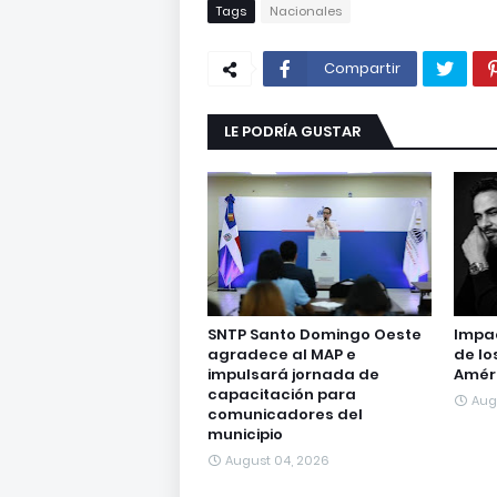
Tags
Nacionales
Compartir
LE PODRÍA GUSTAR
SNTP Santo Domingo Oeste
Impac
agradece al MAP e
de lo
impulsará jornada de
Amér
capacitación para
Aug
comunicadores del
municipio
August 04, 2026