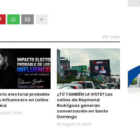
Ver todo
to electoral probable
¿TÚ TAMBIÉN LA VISTE? Las
s influencers en Latino
vallas de Raymond
ica
Rodríguez generan
conversación en Santo
ust 04, 2026
Domingo
August 03, 2026