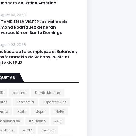
luencers en Latino América
ugust 03, 2026
 TAMBIÉN LA VISTE? Las vallas de
ymond Rodríguez generan
versación en Santo Domingo
ugust 03, 2026
política de la complejidad: Balance y
nsformación de Johnny Pujols al
nte del PLD
IQUETAS
SD
cultura
Danilo Medina
rtes
Economía
Espectáculos
erno
Haití
Idopril
INAPA
rnacionales
Ito Bisono
JCE
 Zabala
MICM
mundo