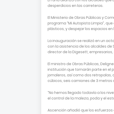
En una alianza con los alcaldes que b
desperdicios en las carreteras.
El Ministerio de Obras Públicas y Com
programa “Mi Autopista Limpia”, que c
plásticos, y despejar los espacios en
La inauguración se realizó en un act
con la asistencia de los alcaldes d
director de la Digesett, empresarios,
El ministro de Obras Públicas, Delign
institución que tomarán parte en el 
jornaleros, así como dos retropalas
cúbicos, seis camiones de 3 metros
“No hemos llegado todavía a los niv
el control de la maleza, poda y el es
Ascención añadió que los esfuerzos 