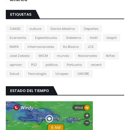
ETIQUETAS
CAASD
cultura
Danilo Medina
Deportes
Economía
Espectáculos
Gobierno
Haití
Idopril
INAPA
internacionales
Ito Bisono
JCE
José Zabala
MICM
mundo
Nacionales
Niñez
opinion
PLD
politica
Portuaria
recent
Salud
Tecnología
Unapec
UNIORE
ESTADO DEL TIEMPO