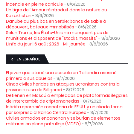
incendie en pleine canicule
- 8/6/2026
Un tigre de l'Amour réintroduit dans la nature au
Kazakhstan
- 8/6/2026
Danube au plus bas en Serbie: bancs de sable à
découvert, bateaux immobilisés
- 8/6/2026
Selon Trump, les États-Unis ne manquent pas de
munitions et disposent de "stocks massifs"
- 8/6/2026
L’info du jour | 6 août 2026 - Mi-journée
- 8/6/2026
RT EN ESPAÑOL
El joven que atacó una escuela en Tailandia asesinó
primero a sus abuelos
- 8/7/2026
Cinco civiles heridos en ataques ucranianos contra la
provincia rusa de Bélgorod
- 8/7/2026
Detienen en Moscú a empleados de plataformas ilegales
de intercambio de criptomonedas
- 8/7/2026
Inédita operación monetaria de EE.UU. y un aliado toma
por sorpresa al Banco Central Europeo
- 8/7/2026
Civiles armados encañonan y se burlan de elementos
militares en pleno patrullaje (VIDEO)
- 8/7/2026