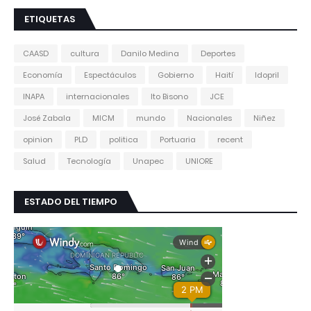
ETIQUETAS
CAASD
cultura
Danilo Medina
Deportes
Economía
Espectáculos
Gobierno
Haití
Idopril
INAPA
internacionales
Ito Bisono
JCE
José Zabala
MICM
mundo
Nacionales
Niñez
opinion
PLD
politica
Portuaria
recent
Salud
Tecnología
Unapec
UNIORE
ESTADO DEL TIEMPO