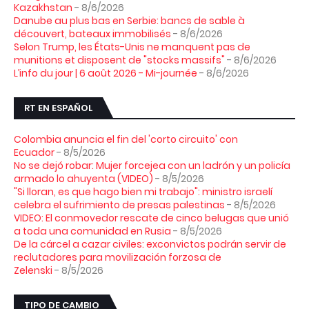
Kazakhstan
- 8/6/2026
Danube au plus bas en Serbie: bancs de sable à
découvert, bateaux immobilisés
- 8/6/2026
Selon Trump, les États-Unis ne manquent pas de
munitions et disposent de "stocks massifs"
- 8/6/2026
L’info du jour | 6 août 2026 - Mi-journée
- 8/6/2026
RT EN ESPAÑOL
Colombia anuncia el fin del 'corto circuito' con
Ecuador
- 8/5/2026
No se dejó robar: Mujer forcejea con un ladrón y un policía
armado lo ahuyenta (VIDEO)
- 8/5/2026
"Si lloran, es que hago bien mi trabajo": ministro israelí
celebra el sufrimiento de presas palestinas
- 8/5/2026
VIDEO: El conmovedor rescate de cinco belugas que unió
a toda una comunidad en Rusia
- 8/5/2026
De la cárcel a cazar civiles: exconvictos podrán servir de
reclutadores para movilización forzosa de
Zelenski
- 8/5/2026
TIPO DE CAMBIO