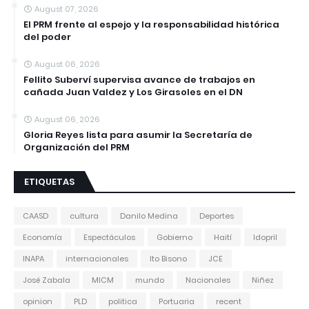
August 07, 2026
El PRM frente al espejo y la responsabilidad histórica
del poder
August 06, 2026
Fellito Suberví supervisa avance de trabajos en
cañada Juan Valdez y Los Girasoles en el DN
August 06, 2026
Gloria Reyes lista para asumir la Secretaría de
Organización del PRM
ETIQUETAS
CAASD
cultura
Danilo Medina
Deportes
Economía
Espectáculos
Gobierno
Haití
Idopril
INAPA
internacionales
Ito Bisono
JCE
José Zabala
MICM
mundo
Nacionales
Niñez
opinion
PLD
politica
Portuaria
recent