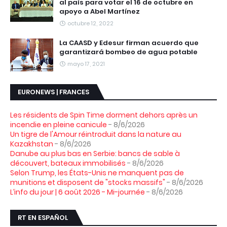
al país para votar el 16 de octubre en
apoyo a Abel Martínez
octubre 12, 2022
La CAASD y Edesur firman acuerdo que
garantizará bombeo de agua potable
mayo 17, 2021
EURONEWS | FRANCES
Les résidents de Spin Time dorment dehors après un
incendie en pleine canicule
- 8/6/2026
Un tigre de l'Amour réintroduit dans la nature au
Kazakhstan
- 8/6/2026
Danube au plus bas en Serbie: bancs de sable à
découvert, bateaux immobilisés
- 8/6/2026
Selon Trump, les États-Unis ne manquent pas de
munitions et disposent de "stocks massifs"
- 8/6/2026
L’info du jour | 6 août 2026 - Mi-journée
- 8/6/2026
RT EN ESPAÑOL