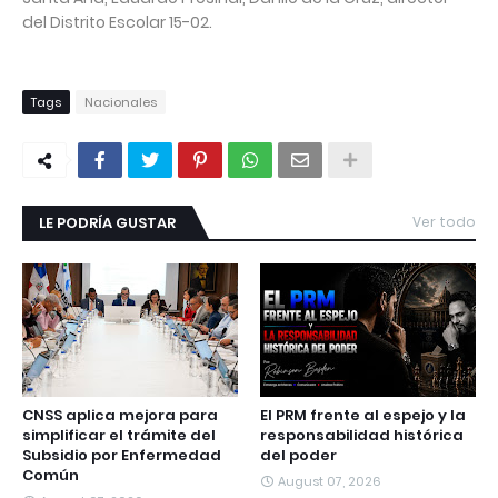
del Distrito Escolar 15-02.
Tags
Nacionales
LE PODRÍA GUSTAR
Ver todo
CNSS aplica mejora para
El PRM frente al espejo y la
simplificar el trámite del
responsabilidad histórica
Subsidio por Enfermedad
del poder
Común
August 07, 2026