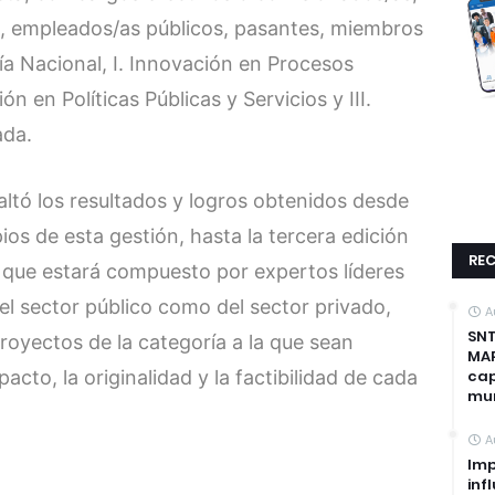
, empleados/as públicos, pasantes, miembros
ía Nacional, I. Innovación en Procesos
ión en Políticas Públicas y Servicios y III.
ada.
esaltó los resultados y logros obtenidos desde
pios de esta gestión, hasta la tercera edición
REC
o, que estará compuesto por expertos líderes
del sector público como del sector privado,
A
SNT
proyectos de la categoría a la que sean
MAP
cto, la originalidad y la factibilidad de cada
cap
mun
A
Imp
inf