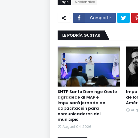
Tags
Nacionales
Compartir
LE PODRÍA GUSTAR
SNTP Santo Domingo Oeste
Impac
agradece al MAP e
de lo
impulsará jornada de
Amér
capacitación para
Aug
comunicadores del
municipio
August 04, 2026