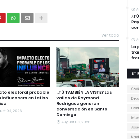
A
¿TÚ
Ra
con
Ver todo
A
La 
tra
fre
ET
CAA
to electoral probable
¿TÚ TAMBIÉN LA VISTE? Las
s influencers en Latino
vallas de Raymond
Depo
ica
Rodríguez generan
Gobi
conversación en Santo
ust 04, 2026
Domingo
inte
August 03, 2026
José
Naci