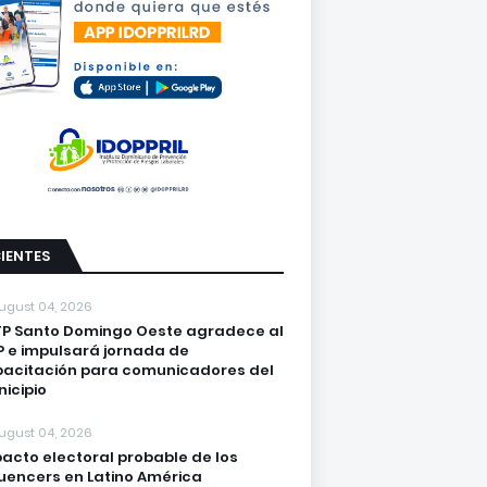
IENTES
ugust 04, 2026
P Santo Domingo Oeste agradece al
 e impulsará jornada de
acitación para comunicadores del
icipio
ugust 04, 2026
acto electoral probable de los
luencers en Latino América