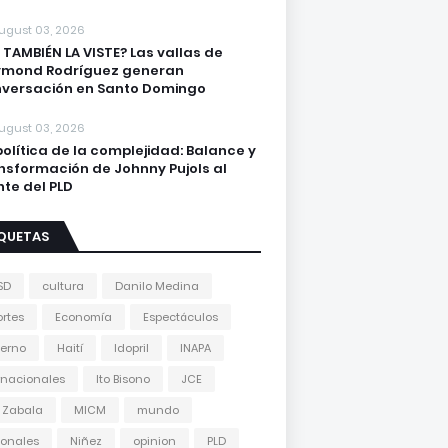
ugust 03, 2026
 TAMBIÉN LA VISTE? Las vallas de
ymond Rodríguez generan
versación en Santo Domingo
ugust 03, 2026
política de la complejidad: Balance y
nsformación de Johnny Pujols al
nte del PLD
IQUETAS
SD
cultura
Danilo Medina
rtes
Economía
Espectáculos
erno
Haití
Idopril
INAPA
rnacionales
Ito Bisono
JCE
 Zabala
MICM
mundo
onales
Niñez
opinion
PLD