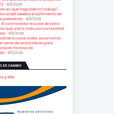
O)
- 8/5/2026
loran, es que hago bien mi trabajo":
tro israelí celebra el sufrimiento de
s palestinas
- 8/5/2026
: El conmovedor rescate de cinco
gas que unió a toda una comunidad
sia
- 8/5/2026
 cárcel a cazar civiles: exconvictos
n servir de reclutadores para
ización forzosa de
ski
- 8/5/2026
O DE CAMBIO
ncy.Wiki