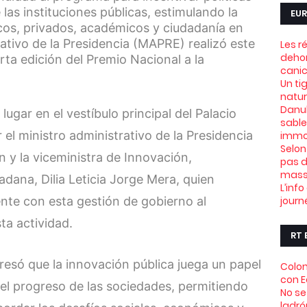
las instituciones públicas, estimulando la
EUR
cos, privados, académicos y ciudadanía en
rativo de la Presidencia (MAPRE) realizó este
Les r
dehor
rta edición del Premio Nacional a la
canic
Un ti
natu
Danub
lugar en el vestíbulo principal del Palacio
sable
el ministro administrativo de la Presidencia
immob
Selon
n y la viceministra de Innovación,
pas d
mass
dana, Dilia Leticia Jorge Mera, quien
L’info
nte con esta gestión de gobierno al
journ
ta actividad.
RT 
presó que la innovación pública juega un papel
Colom
con 
 el progreso de las sociedades, permitiendo
No se
ladró