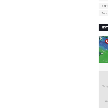
poli
Tecn
EST