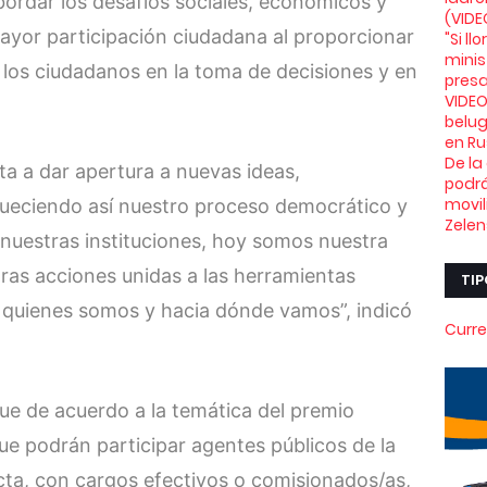
ordar los desafíos sociales, económicos y
(VIDE
mayor participación ciudadana al proporcionar
"Si l
minis
 los ciudadanos en la toma de decisiones y en
presa
VIDEO
belu
en Ru
De la
ta a dar apertura a nuevas ideas,
podrá
movil
queciendo así nuestro proceso democrático y
Zelen
e nuestras instituciones, hoy somos nuestra
ras acciones unidas a las herramientas
TIP
 quienes somos y hacia dónde vamos”, indicó
Curre
 que de acuerdo a la temática del premio
que podrán participar agentes públicos de la
ecta, con cargos efectivos o comisionados/as,