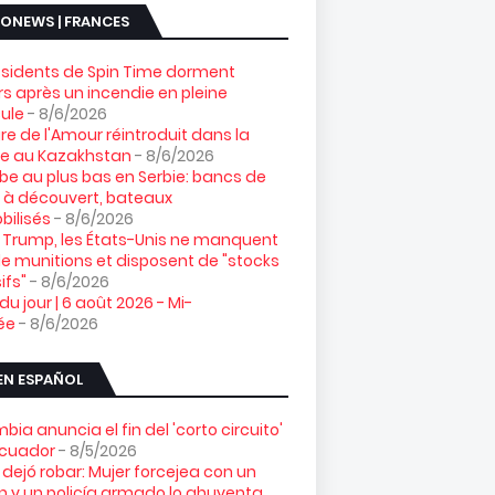
ONEWS | FRANCES
ésidents de Spin Time dorment
s après un incendie en pleine
ule
- 8/6/2026
gre de l'Amour réintroduit dans la
re au Kazakhstan
- 8/6/2026
e au plus bas en Serbie: bancs de
 à découvert, bateaux
ilisés
- 8/6/2026
 Trump, les États-Unis ne manquent
e munitions et disposent de "stocks
ifs"
- 8/6/2026
 du jour | 6 août 2026 - Mi-
ée
- 8/6/2026
EN ESPAÑOL
bia anuncia el fin del 'corto circuito'
Ecuador
- 8/5/2026
 dejó robar: Mujer forcejea con un
n y un policía armado lo ahuyenta