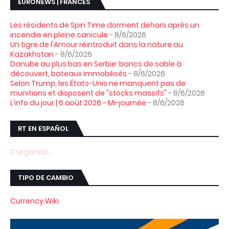
EURONEWS | FRANCES
Les résidents de Spin Time dorment dehors après un
incendie en pleine canicule
- 8/6/2026
Un tigre de l'Amour réintroduit dans la nature au
Kazakhstan
- 8/6/2026
Danube au plus bas en Serbie: bancs de sable à
découvert, bateaux immobilisés
- 8/6/2026
Selon Trump, les États-Unis ne manquent pas de
munitions et disposent de "stocks massifs"
- 8/6/2026
L’info du jour | 6 août 2026 - Mi-journée
- 8/6/2026
RT EN ESPAÑOL
Cargando...
TIPO DE CAMBIO
Currency.Wiki