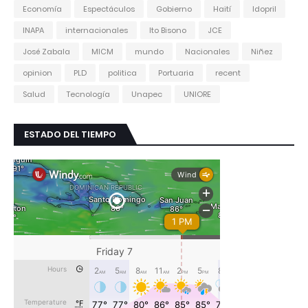
Economía
Espectáculos
Gobierno
Haití
Idopril
INAPA
internacionales
Ito Bisono
JCE
José Zabala
MICM
mundo
Nacionales
Niñez
opinion
PLD
politica
Portuaria
recent
Salud
Tecnología
Unapec
UNIORE
ESTADO DEL TIEMPO