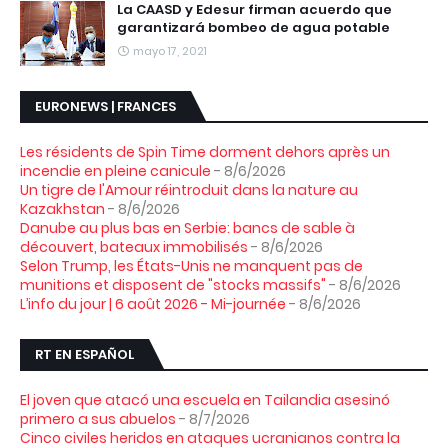
La CAASD y Edesur firman acuerdo que
garantizará bombeo de agua potable
mayo 17, 2021
EURONEWS | FRANCES
Les résidents de Spin Time dorment dehors après un
incendie en pleine canicule
- 8/6/2026
Un tigre de l'Amour réintroduit dans la nature au
Kazakhstan
- 8/6/2026
Danube au plus bas en Serbie: bancs de sable à
découvert, bateaux immobilisés
- 8/6/2026
Selon Trump, les États-Unis ne manquent pas de
munitions et disposent de "stocks massifs"
- 8/6/2026
L’info du jour | 6 août 2026 - Mi-journée
- 8/6/2026
RT EN ESPAÑOL
El joven que atacó una escuela en Tailandia asesinó
primero a sus abuelos
- 8/7/2026
Cinco civiles heridos en ataques ucranianos contra la