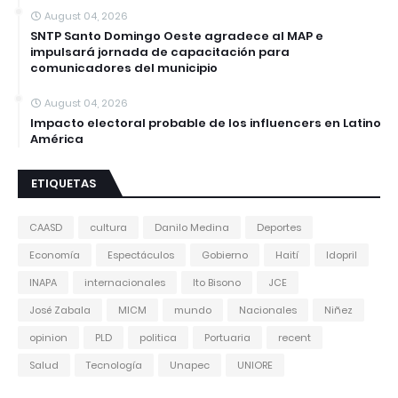
August 04, 2026
SNTP Santo Domingo Oeste agradece al MAP e
impulsará jornada de capacitación para
comunicadores del municipio
August 04, 2026
Impacto electoral probable de los influencers en Latino
América
ETIQUETAS
CAASD
cultura
Danilo Medina
Deportes
Economía
Espectáculos
Gobierno
Haití
Idopril
INAPA
internacionales
Ito Bisono
JCE
José Zabala
MICM
mundo
Nacionales
Niñez
opinion
PLD
politica
Portuaria
recent
Salud
Tecnología
Unapec
UNIORE