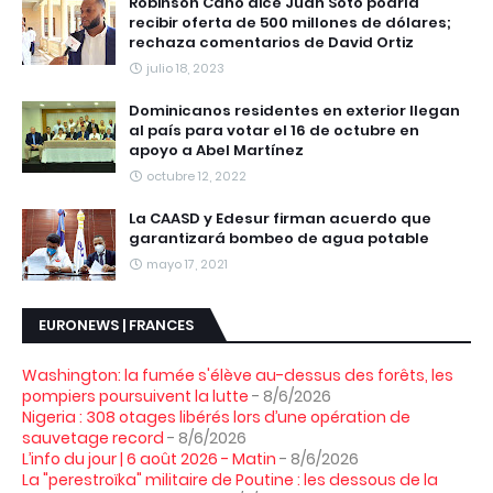
Robinson Canó dice Juan Soto podría
recibir oferta de 500 millones de dólares;
rechaza comentarios de David Ortiz
julio 18, 2023
Dominicanos residentes en exterior llegan
al país para votar el 16 de octubre en
apoyo a Abel Martínez
octubre 12, 2022
La CAASD y Edesur firman acuerdo que
garantizará bombeo de agua potable
mayo 17, 2021
EURONEWS | FRANCES
Washington: la fumée s'élève au-dessus des forêts, les
pompiers poursuivent la lutte
- 8/6/2026
Nigeria : 308 otages libérés lors d’une opération de
sauvetage record
- 8/6/2026
L’info du jour | 6 août 2026 - Matin
- 8/6/2026
La "perestroïka" militaire de Poutine : les dessous de la