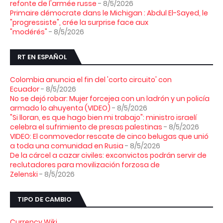
refonte de l'armée russe
- 8/5/2026
Primaire démocrate dans le Michigan : Abdul El-Sayed, le
"progressiste", crée la surprise face aux
"modérés"
- 8/5/2026
RT EN ESPAÑOL
Colombia anuncia el fin del 'corto circuito' con
Ecuador
- 8/5/2026
No se dejó robar: Mujer forcejea con un ladrón y un policía
armado lo ahuyenta (VIDEO)
- 8/5/2026
"Si lloran, es que hago bien mi trabajo": ministro israelí
celebra el sufrimiento de presas palestinas
- 8/5/2026
VIDEO: El conmovedor rescate de cinco belugas que unió
a toda una comunidad en Rusia
- 8/5/2026
De la cárcel a cazar civiles: exconvictos podrán servir de
reclutadores para movilización forzosa de
Zelenski
- 8/5/2026
TIPO DE CAMBIO
Currency.Wiki