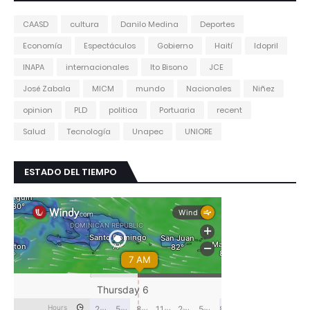
CAASD
cultura
Danilo Medina
Deportes
Economía
Espectáculos
Gobierno
Haití
Idopril
INAPA
internacionales
Ito Bisono
JCE
José Zabala
MICM
mundo
Nacionales
Niñez
opinion
PLD
politica
Portuaria
recent
Salud
Tecnología
Unapec
UNIORE
ESTADO DEL TIEMPO