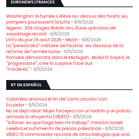
EURONEWS | FRANCES
Washington: la fumée s'élève au-dessus des forêts, les
pompiers poursuivent la lutte
- 8/6/2026
Nigeria : 308 otages libérés lors d’une opération de
sauvetage record
- 8/6/2026
L’info du jour | 6 août 2026 - Matin
- 8/6/2026
La "perestroïka" militaire de Poutine : les dessous de la
refonte de l'armée russe
- 8/5/2026
Primaire démocrate dans le Michigan : Abdul El-Sayed, le
"progressiste", crée la surprise face aux
"modérés"
- 8/5/2026
RT EN ESPAÑOL
Colombia anuncia el fin del 'corto circuito' con
Ecuador
- 8/5/2026
No se dejó robar: Mujer forcejea con un ladrón y un policía
armado lo ahuyenta (VIDEO)
- 8/5/2026
"Si lloran, es que hago bien mi trabajo": ministro israelí
celebra el sufrimiento de presas palestinas
- 8/5/2026
VIDEO: El conmovedor rescate de cinco belugas que unió