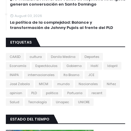
generan conversación en Santo Domingo
August 03, 2026
La política de la complejidad: Balance y
transformación de Johnny Pujols al frente del PLD
ETIQUETAS
CAASD
cultura
Danilo Medina
Deportes
Economía
Espectáculos
Gobierno
Haití
Idopril
INAPA
internacionales
Ito Bisono
JCE
José Zabala
MICM
mundo
Nacionales
Niñez
opinion
PLD
politica
Portuaria
recent
Salud
Tecnología
Unapec
UNIORE
ESTADO DEL TIEMPO