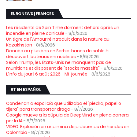
EURONEWS | FRANCES
Les résidents de Spin Time dorment dehors après un
incendie en pleine canicule
- 8/6/2026
Un tigre de l'Amour réintroduit dans la nature au
Kazakhstan
- 8/6/2026
Danube au plus bas en Serbie: bancs de sable à
découvert, bateaux immobilisés
- 8/6/2026
Selon Trump, les États-Unis ne manquent pas de
munitions et disposent de "stocks massifs"
- 8/6/2026
L’info du jour | 6 août 2026 - Mi-journée
- 8/6/2026
RT EN ESPAÑOL
Condenan a expolicía que utilizaba el "piedra, papel o
tijera" para transportar droga
- 8/7/2026
Google mueve a la cúpula de DeepMind en plena carrera
por la IA
- 8/7/2026
VIDEO: Explosión en una mina deja decenas de heridos en
Colombia
- 8/7/2026