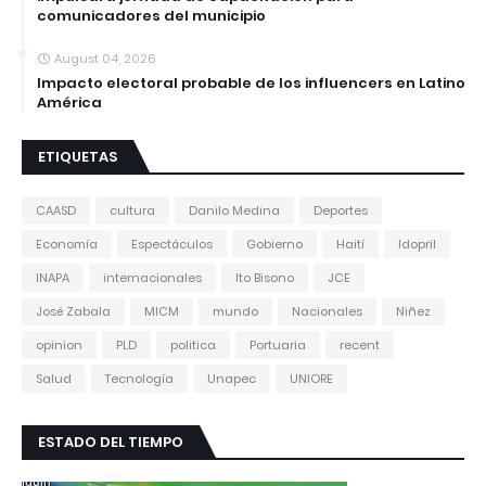
comunicadores del municipio
August 04, 2026
Impacto electoral probable de los influencers en Latino
América
ETIQUETAS
CAASD
cultura
Danilo Medina
Deportes
Economía
Espectáculos
Gobierno
Haití
Idopril
INAPA
internacionales
Ito Bisono
JCE
José Zabala
MICM
mundo
Nacionales
Niñez
opinion
PLD
politica
Portuaria
recent
Salud
Tecnología
Unapec
UNIORE
ESTADO DEL TIEMPO