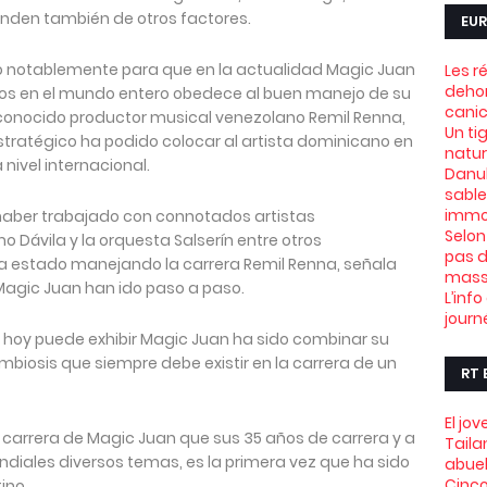
nden también de otros factores.
EUR
do notablemente para que en la actualidad Magic Juan
Les r
dehor
dos en el mundo entero obedece al buen manejo de su
canic
econocido productor musical venezolano Remil Renna,
Un ti
stratégico ha podido colocar al artista dominicano en
natu
 nivel internacional.
Danub
sable
immob
 haber trabajado con connotados artistas
Selon
mo Dávila y la orquesta Salserín entre otros
pas d
 estado manejando la carrera Remil Renna, señala
mass
 Magic Juan han ido paso a paso.
L’info
journ
e hoy puede exhibir Magic Juan ha sido combinar su
mbiosis que siempre debe existir en la carrera de un
RT 
El jo
a carrera de Magic Juan que sus 35 años de carrera y a
Taila
diales diversos temas, es la primera vez que ha sido
abue
Cinco
ino.