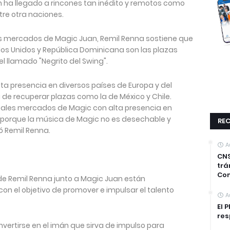
 ha llegado a rincones tan inédito y remotos como
ntre otra naciones.
les mercados de Magic Juan, Remil Renna sostiene que
os Unidos y República Dominicana son las plazas
 llamado "Negrito del Swing".
lta presencia en diversos países de Europa y del
 de recuperar plazas como la de México y Chile.
ipales mercados de Magic con alta presencia en
, porque la música de Magic no es desechable y
REC
 Remil Renna.
A
CNS
trá
Co
 de Remil Renna junto a Magic Juan están
con el objetivo de promover e impulsar el talento
A
El 
res
ertirse en el imán que sirva de impulso para