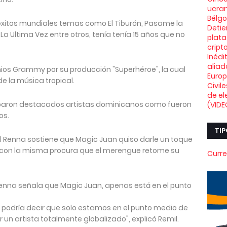
ucran
Bélg
éxitos mundiales temas como El Tiburón, Pasame la
Deti
La Ultima Vez entre otros, tenía tenía 15 años que no
plata
crip
Inédi
aliad
ios Grammy por su producción "Superhéroe", la cual
Euro
e la música tropical.
Civil
de el
ciparon destacados artistas dominicanos como fueron
(VIDE
os.
TIP
l Renna sostiene que Magic Juan quiso darle un toque
 con la misma procura que el merengue retome su
Curre
 Renna señala que Magic Juan, apenas está en el punto
e podría decir que solo estamos en el punto medio de
 un artista totalmente globalizado", explicó Remil.