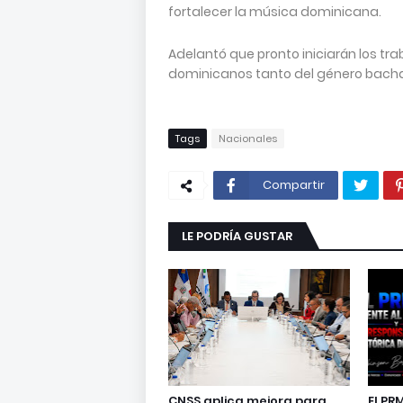
fortalecer la música dominicana.
Adelantó que pronto iniciarán los tr
dominicanos tanto del género bach
Tags
Nacionales
Compartir
LE PODRÍA GUSTAR
CNSS aplica mejora para
El PR