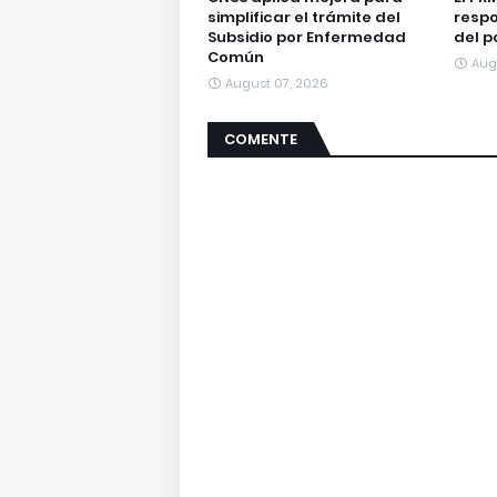
simplificar el trámite del
respo
Subsidio por Enfermedad
del p
Común
Aug
August 07, 2026
COMENTE