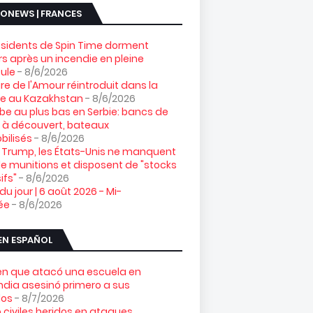
ONEWS | FRANCES
ésidents de Spin Time dorment
s après un incendie en pleine
ule
- 8/6/2026
gre de l'Amour réintroduit dans la
re au Kazakhstan
- 8/6/2026
e au plus bas en Serbie: bancs de
 à découvert, bateaux
ilisés
- 8/6/2026
 Trump, les États-Unis ne manquent
e munitions et disposent de "stocks
ifs"
- 8/6/2026
 du jour | 6 août 2026 - Mi-
ée
- 8/6/2026
EN ESPAÑOL
ven que atacó una escuela en
ndia asesinó primero a sus
los
- 8/7/2026
 civiles heridos en ataques