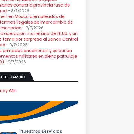
ianos contra la provincia rusa de
orod
- 8/7/2026
enen en Moscú a empleados de
formas ilegales de intercambio de
tomonedas
- 8/7/2026
ta operación monetaria de EE.UU. y un
o toma por sorpresa al Banco Central
peo
- 8/7/2026
es armados encañonan y se burlan
ementos militares en pleno patrullaje
O)
- 8/7/2026
O DE CAMBIO
ncy.Wiki