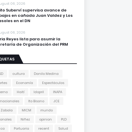
ugust 06, 2026
lito Suberví supervisa avance de
bajos en cañada Juan Valdez y Los
asoles en el DN
ugust 06, 2026
ria Reyes lista para asumir la
retaría de Organización del PRM
IQUETAS
SD
cultura
Danilo Medina
rtes
Economía
Espectáculos
erno
Haití
Idopril
INAPA
rnacionales
Ito Bisono
JCE
 Zabala
MICM
mundo
onales
Niñez
opinion
PLD
tica
Portuaria
recent
Salud