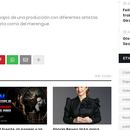
A
Fel
tra
abajos de una producción con diferentes artistas
Gir
ata como del merengue.
A
Glo
Sec
ET
CAA
Ver todo
Depo
Gobi
inte
José
Naci
poli
M frente al espejo y la
Gloria Reyes lista para