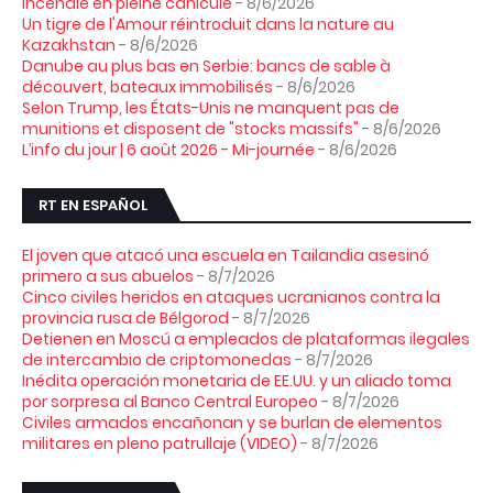
incendie en pleine canicule
- 8/6/2026
Un tigre de l'Amour réintroduit dans la nature au
Kazakhstan
- 8/6/2026
Danube au plus bas en Serbie: bancs de sable à
découvert, bateaux immobilisés
- 8/6/2026
Selon Trump, les États-Unis ne manquent pas de
munitions et disposent de "stocks massifs"
- 8/6/2026
L’info du jour | 6 août 2026 - Mi-journée
- 8/6/2026
RT EN ESPAÑOL
El joven que atacó una escuela en Tailandia asesinó
primero a sus abuelos
- 8/7/2026
Cinco civiles heridos en ataques ucranianos contra la
provincia rusa de Bélgorod
- 8/7/2026
Detienen en Moscú a empleados de plataformas ilegales
de intercambio de criptomonedas
- 8/7/2026
Inédita operación monetaria de EE.UU. y un aliado toma
por sorpresa al Banco Central Europeo
- 8/7/2026
Civiles armados encañonan y se burlan de elementos
militares en pleno patrullaje (VIDEO)
- 8/7/2026