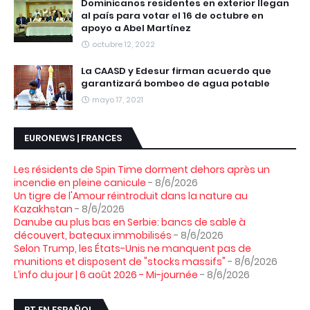
Dominicanos residentes en exterior llegan
al país para votar el 16 de octubre en
apoyo a Abel Martínez
octubre 12, 2022
La CAASD y Edesur firman acuerdo que
garantizará bombeo de agua potable
mayo 17, 2021
EURONEWS | FRANCES
Les résidents de Spin Time dorment dehors après un
incendie en pleine canicule
- 8/6/2026
Un tigre de l'Amour réintroduit dans la nature au
Kazakhstan
- 8/6/2026
Danube au plus bas en Serbie: bancs de sable à
découvert, bateaux immobilisés
- 8/6/2026
Selon Trump, les États-Unis ne manquent pas de
munitions et disposent de "stocks massifs"
- 8/6/2026
L’info du jour | 6 août 2026 - Mi-journée
- 8/6/2026
RT EN ESPAÑOL