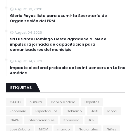
August 06, 2026
Gloria Reyes lista para asumir la Secretaría de
Organización del PRM
August 04, 2026
SNTP Santo Domingo Oeste agradece al MAP e
impulsará jornada de capacitación para
comunicadores del municipio
August 04, 2026
Impacto electoral probable de los influencers en Latino
América
ETIQUETAS
CAASD
cultura
Danilo Medina
Deportes
Economía
Espectáculos
Gobierno
Haití
Idopril
INAPA
internacionales
Ito Bisono
JCE
José Zabala
MICM
mundo
Nacionales
Niñez