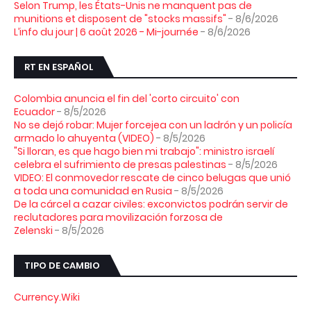
Selon Trump, les États-Unis ne manquent pas de
munitions et disposent de "stocks massifs"
- 8/6/2026
L’info du jour | 6 août 2026 - Mi-journée
- 8/6/2026
RT EN ESPAÑOL
Colombia anuncia el fin del 'corto circuito' con
Ecuador
- 8/5/2026
No se dejó robar: Mujer forcejea con un ladrón y un policía
armado lo ahuyenta (VIDEO)
- 8/5/2026
"Si lloran, es que hago bien mi trabajo": ministro israelí
celebra el sufrimiento de presas palestinas
- 8/5/2026
VIDEO: El conmovedor rescate de cinco belugas que unió
a toda una comunidad en Rusia
- 8/5/2026
De la cárcel a cazar civiles: exconvictos podrán servir de
reclutadores para movilización forzosa de
Zelenski
- 8/5/2026
TIPO DE CAMBIO
Currency.Wiki