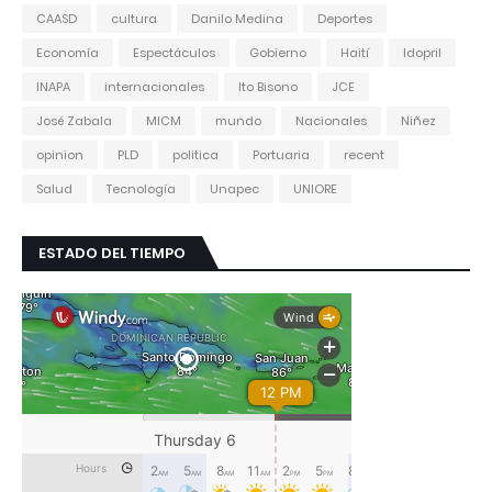
CAASD
cultura
Danilo Medina
Deportes
Economía
Espectáculos
Gobierno
Haití
Idopril
INAPA
internacionales
Ito Bisono
JCE
José Zabala
MICM
mundo
Nacionales
Niñez
opinion
PLD
politica
Portuaria
recent
Salud
Tecnología
Unapec
UNIORE
ESTADO DEL TIEMPO