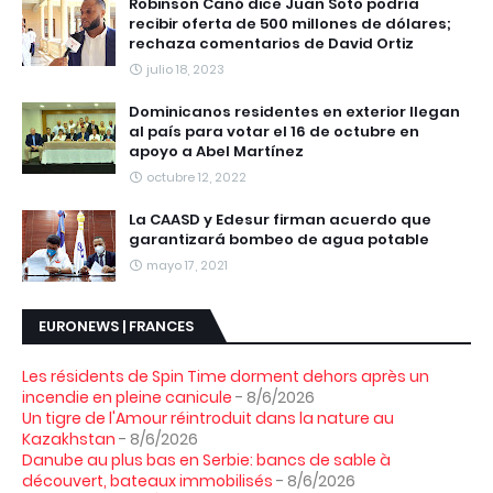
Robinson Canó dice Juan Soto podría
recibir oferta de 500 millones de dólares;
rechaza comentarios de David Ortiz
julio 18, 2023
Dominicanos residentes en exterior llegan
al país para votar el 16 de octubre en
apoyo a Abel Martínez
octubre 12, 2022
La CAASD y Edesur firman acuerdo que
garantizará bombeo de agua potable
mayo 17, 2021
EURONEWS | FRANCES
Les résidents de Spin Time dorment dehors après un
incendie en pleine canicule
- 8/6/2026
Un tigre de l'Amour réintroduit dans la nature au
Kazakhstan
- 8/6/2026
Danube au plus bas en Serbie: bancs de sable à
découvert, bateaux immobilisés
- 8/6/2026