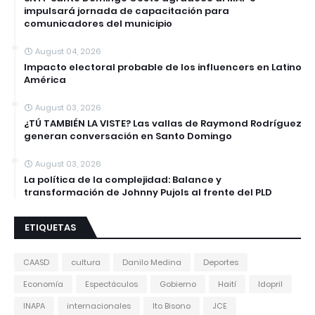
impulsará jornada de capacitación para
comunicadores del municipio
August 04, 2026
Impacto electoral probable de los influencers en Latino
América
August 03, 2026
¿TÚ TAMBIÉN LA VISTE? Las vallas de Raymond Rodríguez
generan conversación en Santo Domingo
August 03, 2026
La política de la complejidad: Balance y
transformación de Johnny Pujols al frente del PLD
ETIQUETAS
CAASD
cultura
Danilo Medina
Deportes
Economía
Espectáculos
Gobierno
Haití
Idopril
INAPA
internacionales
Ito Bisono
JCE