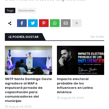
Tags
Nacionales
LE PODRÍA GUSTAR
Ver todo
SNTP Santo Domingo Oeste
Impacto electoral
agradece al MAP e
probable de los
impulsará jornada de
influencers en Latino
capacitación para
América
comunicadores del
August 04, 2026
municipio
August 04, 2026