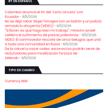
RT EN ESPAÑOL
Colombia anuncia el fin del 'corto circuito' con
Ecuador
- 8/5/2026
No se dejó robar: Mujer forcejea con un ladrón y un policía
armado lo ahuyenta (VIDEO)
- 8/5/2026
"Si lloran, es que hago bien mi trabajo": ministro israelí
celebra el sufrimiento de presas palestinas
- 8/5/2026
VIDEO: El conmovedor rescate de cinco belugas que unió
a toda una comunidad en Rusia
- 8/5/2026
De la cárcel a cazar civiles: exconvictos podrán servir de
reclutadores para movilización forzosa de
Zelenski
- 8/5/2026
TIPO DE CAMBIO
Currency.Wiki