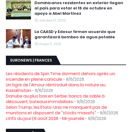
Dominicanos residentes en exterior llegan
al país para votar el 16 de octubre en
apoyo a Abel Martínez
octubre 12, 2022
La CAASD y Edesur firman acuerdo que
garantizará bombeo de agua potable
mayo 17, 2021
EURONEWS | FRANCES
Les résidents de Spin Time dorment dehors après un
incendie en pleine canicule
- 8/6/2026
Un tigre de l'Amour réintroduit dans la nature au
Kazakhstan
- 8/6/2026
Danube au plus bas en Serbie: bancs de sable à
découvert, bateaux immobilisés
- 8/6/2026
Selon Trump, les États-Unis ne manquent pas de
munitions et disposent de "stocks massifs"
- 8/6/2026
L’info du jour | 6 août 2026 - Mi-journée
- 8/6/2026