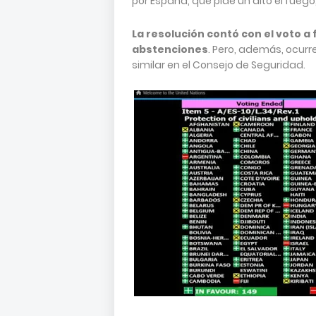
por España, que pide un alto el fuego,
La resolución contó con el voto a 
abstenciones
. Pero, además, ocurre
similar en el Consejo de Seguridad.