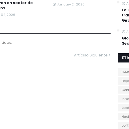
ven en sector de
A
January 21, 2026
era
Fel
y 04, 2026
tra
Gir
A
Glo
tidos.
Sec
Artículo Siguiente
ET
CAA
Depo
Gobi
inte
José
Naci
poli