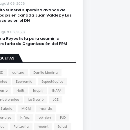
ugust 06, 2026
lito Suberví supervisa avance de
bajos en cañada Juan Valdez y Los
asoles en el DN
ugust 06, 2026
ria Reyes lista para asumir la
retaría de Organización del PRM
IQUETAS
SD
cultura
Danilo Medina
rtes
Economía
Espectáculos
erno
Haití
Idopril
INAPA
rnacionales
Ito Bisono
JCE
 Zabala
MICM
mundo
onales
Niñez
opinion
PLD
tica
Portuaria
recent
Salud