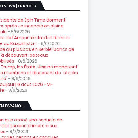
ONEWS | FRANCES
ésidents de Spin Time dorment
s après un incendie en pleine
ule
- 8/6/2026
gre de l'Amour réintroduit dans la
re au Kazakhstan
- 8/6/2026
e au plus bas en Serbie: bancs de
 à découvert, bateaux
ilisés
- 8/6/2026
 Trump, les États-Unis ne manquent
e munitions et disposent de "stocks
ifs"
- 8/6/2026
 du jour | 6 août 2026 - Mi-
ée
- 8/6/2026
EN ESPAÑOL
ven que atacó una escuela en
ndia asesinó primero a sus
los
- 8/7/2026
 civiles heridos en ataques