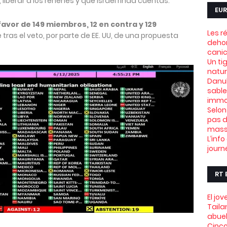
 liberar a los rehenes y que Israel rinda cuentas.
EUR
favor de 149 miembros, 12 en contra y 129
Les r
 tras el veto, por parte de EE. UU, de una propuesta
dehor
canic
Un ti
natu
Danub
sable
immob
Selon
pas d
mass
L’info
journ
RT 
El jo
Taila
abue
Cinco