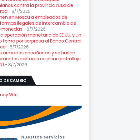
ianos contra la provincia rusa de
orod
- 8/7/2026
enen en Moscú a empleados de
formas ilegales de intercambio de
tomonedas
- 8/7/2026
ta operación monetaria de EE.UU. y un
o toma por sorpresa al Banco Central
peo
- 8/7/2026
es armados encañonan y se burlan
ementos militares en pleno patrullaje
O)
- 8/7/2026
O DE CAMBIO
ncy.Wiki