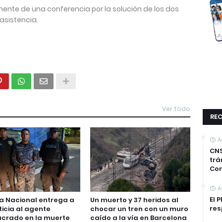
ente de una conferencia por la solución de los dos
asistencia.
Ver todo
REC
A
CNS
trá
Co
A
El 
ía Nacional entrega a
Un muerto y 37 heridos al
res
sticia al agente
chocar un tren con un muro
ucrado en la muerte
caído a la vía en Barcelona