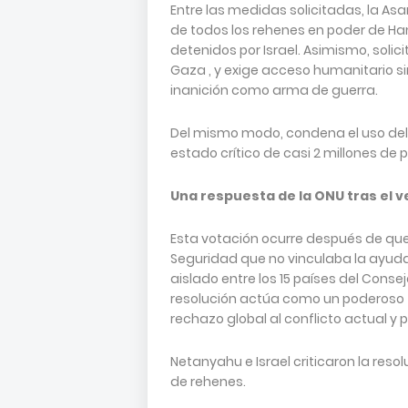
Entre las medidas solicitadas, la As
de todos los rehenes en poder de Ha
detenidos por Israel. Asimismo, solici
Gaza , y exige acceso humanitario s
inanición como arma de guerra.
Del mismo modo, condena el uso de
estado crítico de casi 2 millones de 
Una respuesta de la ONU tras el v
Esta votación ocurre después de que 
Seguridad que no vinculaba la ayuda
aislado entre los 15 países del Conse
resolución actúa como un poderoso t
rechazo global al conflicto actual 
Netanyahu e Israel criticaron la reso
de rehenes.