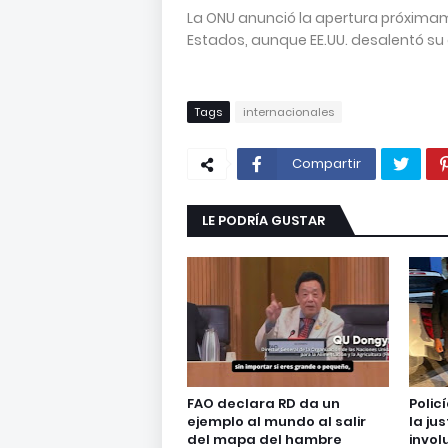
La ONU anunció la apertura próximam
Estados, aunque EE.UU. desalentó su 
Tags
internacionales
Compartir
LE PODRÍA GUSTAR
FAO declara RD da un
Polic
ejemplo al mundo al salir
la ju
del mapa del hambre
invol