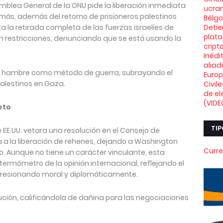
amblea General de la ONU pide la liberación inmediata
ucran
más, además del retorno de prisioneros palestinos
Bélg
ta la retirada completa de las fuerzas israelíes de
Deti
plata
in restricciones, denunciando que se está usando la
crip
Inédi
aliad
l hambre como método de guerra, subrayando el
Euro
palestinos en Gaza.
Civil
de el
(VIDE
eto
TIP
EE.UU. vetara una resolución en el Consejo de
 a la liberación de rehenes, dejando a Washington
Curre
jo. Aunque no tiene un carácter vinculante, esta
ermómetro de la opinión internacional, reflejando el
y presionando moral y diplomáticamente.
lución, calificándola de dañina para las negociaciones