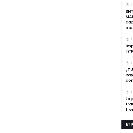
A
SNT
MAP
cap
mun
A
Imp
inf
A
¿TÚ
Ra
con
A
La 
tra
fre
ET