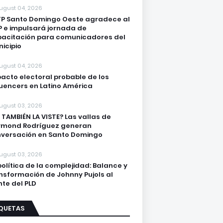
ugust 04, 2026
P Santo Domingo Oeste agradece al
 e impulsará jornada de
acitación para comunicadores del
icipio
ugust 04, 2026
acto electoral probable de los
luencers en Latino América
ugust 03, 2026
 TAMBIÉN LA VISTE? Las vallas de
ymond Rodríguez generan
versación en Santo Domingo
ugust 03, 2026
política de la complejidad: Balance y
nsformación de Johnny Pujols al
nte del PLD
IQUETAS