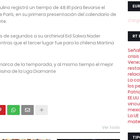
EUR
lino registró un tiempo de 48.81 para llevarse el
e París, en su primera presentación del calendario de
Carga
te.
s de segundos a su archirival Eid Salwa Nader
RT 
ntras que el tercer lugar fue para la chilena Martina
Señal
crisi
Venez
 marca de la temporada, y al mismo tiempo el mejor
resta
risina de la Liga Diamante
relac
La ca
los p
Patri
EE.UU
vincu
mexi
La UE
mater
Ver todo
TIP