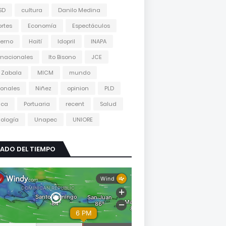
SD
cultura
Danilo Medina
rtes
Economía
Espectáculos
erno
Haití
Idopril
INAPA
rnacionales
Ito Bisono
JCE
 Zabala
MICM
mundo
onales
Niñez
opinion
PLD
tica
Portuaria
recent
Salud
ología
Unapec
UNIORE
ADO DEL TIEMPO