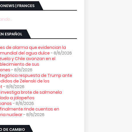
ONEWS | FRANCES
ndo...
EN ESPAÑOL
es de alarma que evidencian la
s mundial del agua dulce
- 8/6/2026
uela y Chile avanzan en el
blecimiento de sus
iones
- 8/6/2026
tegórica respuesta de Trump ante
edidos de Zelenski de los
ot
- 8/6/2026
. investiga brote de salmonela
lado a jalapeños
canos
- 8/6/2026
 finalmente rinde cuentas en
ia nuclear
- 8/6/2026
O DE CAMBIO