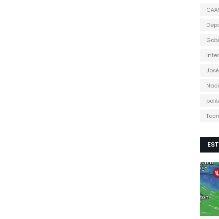
CAA
Depo
Gobi
inte
José
Naci
poli
Tecn
EST