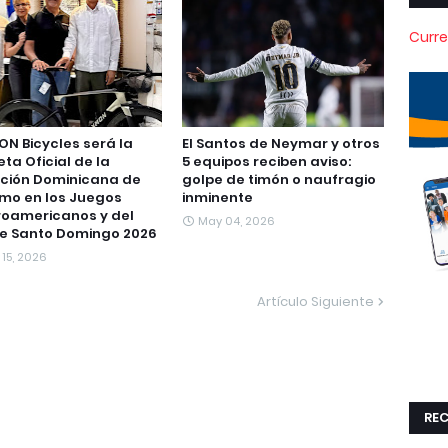
Curre
N Bicycles será la
El Santos de Neymar y otros
eta Oficial de la
5 equipos reciben aviso:
ción Dominicana de
golpe de timón o naufragio
smo en los Juegos
inminente
oamericanos y del
May 04, 2026
e Santo Domingo 2026
 15, 2026
Artículo Siguiente
REC