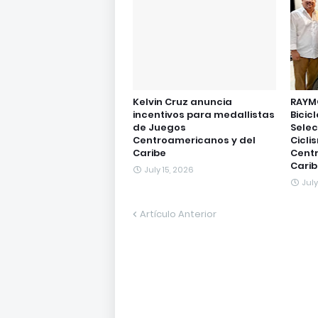
Kelvin Cruz anuncia
RAYMO
incentivos para medallistas
Bicicl
de Juegos
Selec
Centroamericanos y del
Cicli
Caribe
Centr
Carib
July 15, 2026
July
Artículo Anterior