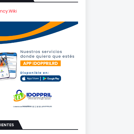
ncy.Wiki
IENTES