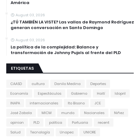
América
August 03, 2026
¿TÚ TAMBIÉN LA VISTE? Las vallas de Raymond Rodríguez
generan conversación en Santo Domingo
August 03, 2026
La política de la complejidad: Balance y
transformación de Johnny Pujols al frente del PLD
ETIQUETAS
CAASD
cultura
Danilo Medina
Deportes
Economía
Espectáculos
Gobierno
Haití
Idopril
INAPA
internacionales
Ito Bisono
JCE
José Zabala
MICM
mundo
Nacionales
Niñez
opinion
PLD
politica
Portuaria
recent
Salud
Tecnología
Unapec
UNIORE