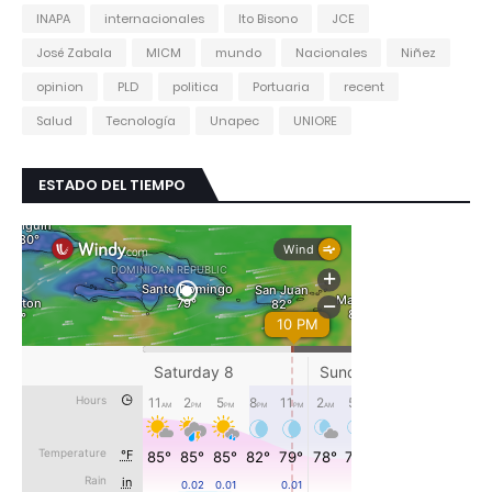
INAPA
internacionales
Ito Bisono
JCE
José Zabala
MICM
mundo
Nacionales
Niñez
opinion
PLD
politica
Portuaria
recent
Salud
Tecnología
Unapec
UNIORE
ESTADO DEL TIEMPO