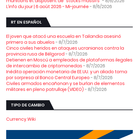
munitions et disposent de "stocks massifs"
- 8/6/2026
L’info du jour | 6 août 2026 - Mi-journée
- 8/6/2026
RT EN ESPAÑOL
El joven que atacó una escuela en Tailandia asesinó
primero a sus abuelos
- 8/7/2026
Cinco civiles heridos en ataques ucranianos contra la
provincia rusa de Bélgorod
- 8/7/2026
Detienen en Moscú a empleados de plataformas ilegales
de intercambio de criptomonedas
- 8/7/2026
Inédita operación monetaria de EE.UU. y un aliado toma
por sorpresa al Banco Central Europeo
- 8/7/2026
Civiles armados encañonan y se burlan de elementos
militares en pleno patrullaje (VIDEO)
- 8/7/2026
TIPO DE CAMBIO
Currency.Wiki