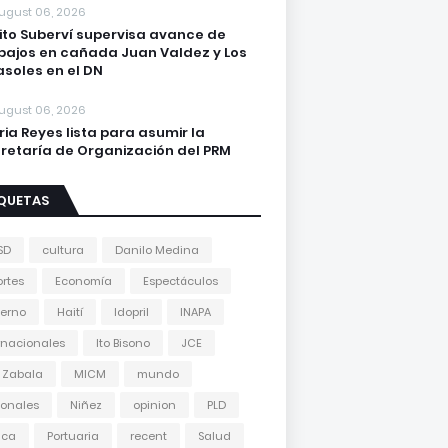
ugust 06, 2026
lito Suberví supervisa avance de
bajos en cañada Juan Valdez y Los
asoles en el DN
ugust 06, 2026
ria Reyes lista para asumir la
retaría de Organización del PRM
IQUETAS
SD
cultura
Danilo Medina
rtes
Economía
Espectáculos
erno
Haití
Idopril
INAPA
rnacionales
Ito Bisono
JCE
 Zabala
MICM
mundo
onales
Niñez
opinion
PLD
tica
Portuaria
recent
Salud