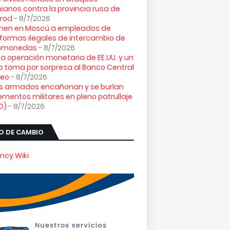
ianos contra la provincia rusa de
orod
- 8/7/2026
enen en Moscú a empleados de
formas ilegales de intercambio de
tomonedas
- 8/7/2026
ta operación monetaria de EE.UU. y un
o toma por sorpresa al Banco Central
peo
- 8/7/2026
es armados encañonan y se burlan
ementos militares en pleno patrullaje
O)
- 8/7/2026
O DE CAMBIO
ncy.Wiki