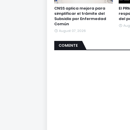
CNSS aplica mejora para
El PR
simplificar el trámite del
respo
Subsidio por Enfermedad
del p
Común
Aug
August 07, 2026
COMENTE