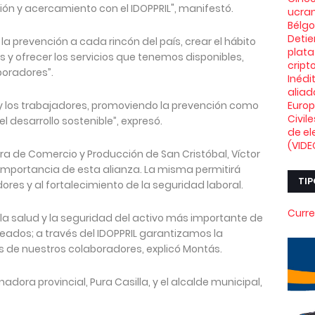
ón y acercamiento con el IDOPPRIL", manifestó.
ucran
Bélg
Deti
 la prevención a cada rincón del país, crear el hábito
plata
 y ofrecer los servicios que tenemos disponibles,
crip
oradores”.
Inédi
aliad
y los trabajadores, promoviendo la prevención como
Euro
Civil
desarrollo sostenible”, expresó.
de el
(VIDE
ara de Comercio y Producción de San Cristóbal, Víctor
mportancia de esta alianza. La misma permitirá
TIP
dores y al fortalecimiento de la seguridad laboral.
Curre
la salud y la seguridad del activo más importante de
eados; a través del IDOPPRIL garantizamos la
s de nuestros colaboradores, explicó Montás.
nadora provincial, Pura Casilla, y el alcalde municipal,