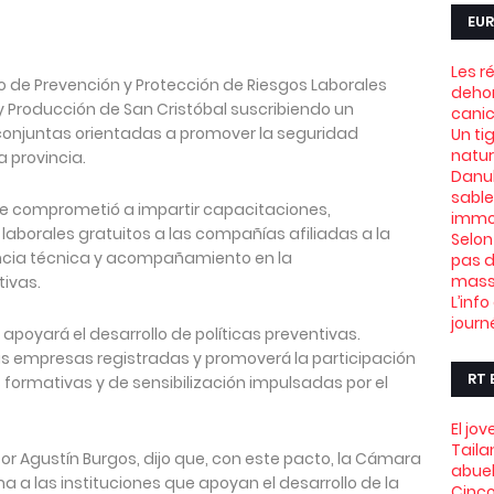
EUR
Les r
no de Prevención y Protección de Riesgos Laborales
dehor
y Producción de San Cristóbal suscribiendo un
canic
conjuntas orientadas a promover la seguridad
Un ti
natu
 provincia.
Danub
sable
 se comprometió a impartir capacitaciones,
immob
 laborales gratuitos a las compañías afiliadas a la
Selon
ncia técnica y acompañamiento en la
pas d
mass
tivas.
L’info
journ
apoyará el desarrollo de políticas preventivas.
as empresas registradas y promoverá la participación
RT 
 formativas y de sensibilización impulsadas por el
El jo
Taila
ctor Agustín Burgos, dijo que, con este pacto, la Cámara
abue
 a las instituciones que apoyan el desarrollo de la
Cinco