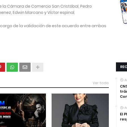
e la Cámara de Comercio San Cristóbal, Pedro
Jimenez, Edwin Marcano y Víctor espinal.
a cargo de la validación de este acuerdo entre ambas
REC
A
Ver todo
CNS
trá
Co
A
El 
res