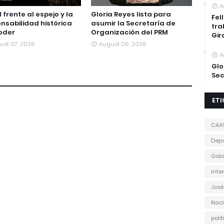
A
M frente al espejo y la
Gloria Reyes lista para
Fel
nsabilidad histórica
asumir la Secretaría de
tra
oder
Organización del PRM
Gir
ust 07, 2026
August 06, 2026
A
Glo
Sec
ET
CAA
Depo
Gobi
inte
José
Naci
poli