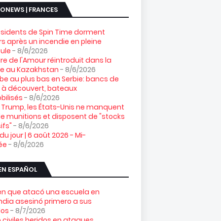
ONEWS | FRANCES
ésidents de Spin Time dorment
s après un incendie en pleine
ule
- 8/6/2026
gre de l'Amour réintroduit dans la
re au Kazakhstan
- 8/6/2026
e au plus bas en Serbie: bancs de
 à découvert, bateaux
ilisés
- 8/6/2026
 Trump, les États-Unis ne manquent
e munitions et disposent de "stocks
ifs"
- 8/6/2026
 du jour | 6 août 2026 - Mi-
ée
- 8/6/2026
EN ESPAÑOL
ven que atacó una escuela en
ndia asesinó primero a sus
los
- 8/7/2026
 civiles heridos en ataques