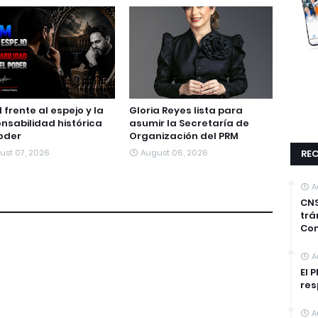
M frente al espejo y la
Gloria Reyes lista para
nsabilidad histórica
asumir la Secretaría de
oder
Organización del PRM
ust 07, 2026
August 06, 2026
REC
A
CNS
trá
Co
A
El 
res
A