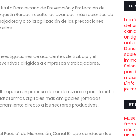
EUR
Instituto Dominicano de Prevención y Protección de
 Agustín Burgos, resaltó los avances más recientes de
Les r
abajadora y citó la agilización de las prestaciones
dehor
ellos.
canic
Un ti
natu
Danub
sable
nvestigaciones de accidentes de trabajo y el
immob
eventivos dirigidos a empresas y trabajadores.
Selon
pas d
mass
L’info
journ
IL impulsa un proceso de modernización para facilitar
plataformas digitales más amigables, jornadas
RT 
añamiento directo a los sectores productivos.
Muse
franc
año
-
l Pueblo” de Microvisión, Canal 10, que conducen los
Un vu