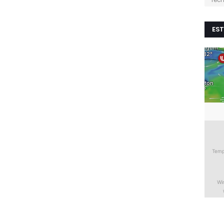
Tecn
EST