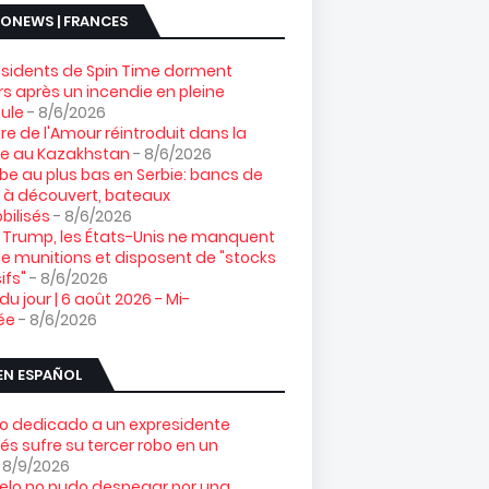
ONEWS | FRANCES
ésidents de Spin Time dorment
s après un incendie en pleine
ule
- 8/6/2026
gre de l'Amour réintroduit dans la
re au Kazakhstan
- 8/6/2026
e au plus bas en Serbie: bancs de
 à découvert, bateaux
ilisés
- 8/6/2026
 Trump, les États-Unis ne manquent
e munitions et disposent de "stocks
ifs"
- 8/6/2026
 du jour | 6 août 2026 - Mi-
ée
- 8/6/2026
EN ESPAÑOL
o dedicado a un expresidente
és sufre su tercer robo en un
 8/9/2026
elo no pudo despegar por una