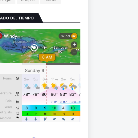
ología
Unapec
UNIORE
ADO DEL TIEMPO