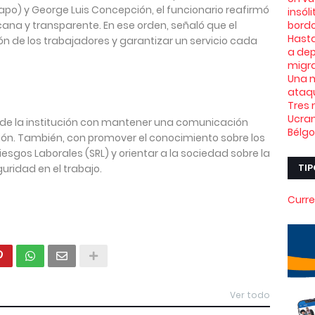
o) y George Luis Concepción, el funcionario reafirmó
insól
na y transparente. En ese orden, señaló que el
bord
Hasta
ón de los trabajadores y garantizar un servicio cada
a dep
migra
Una m
ataqu
Tres 
Ucran
 de la institución con mantener una comunicación
Bélg
ión. También, con promover el conocimiento sobre los
esgos Laborales (SRL) y orientar a la sociedad sobre la
TIP
uridad en el trabajo.
Curre
Ver todo