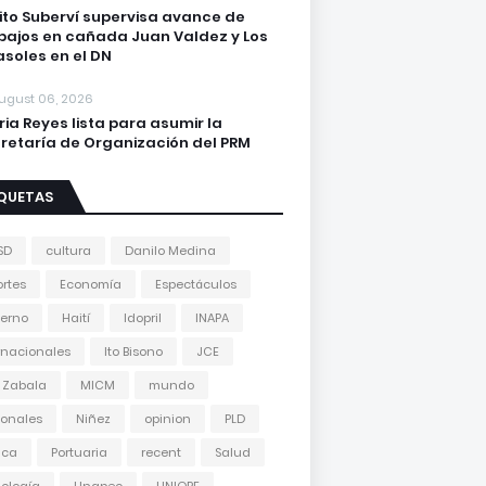
lito Suberví supervisa avance de
bajos en cañada Juan Valdez y Los
asoles en el DN
ugust 06, 2026
ria Reyes lista para asumir la
retaría de Organización del PRM
IQUETAS
SD
cultura
Danilo Medina
rtes
Economía
Espectáculos
erno
Haití
Idopril
INAPA
rnacionales
Ito Bisono
JCE
 Zabala
MICM
mundo
onales
Niñez
opinion
PLD
tica
Portuaria
recent
Salud