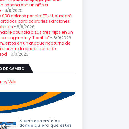
ita escena con un niño a
o
- 8/9/2026
 998 dólares por día: EE.UU. buscará
ortados para cobrarles sanciones
torias
- 8/9/2026
adre apuñala a sus tres hijos en un
e sangriento y "horrible"
- 8/9/2026
muertos en un ataque nocturno de
ia contra la ciudad rusa de
orod
- 8/9/2026
O DE CAMBIO
ncy.Wiki