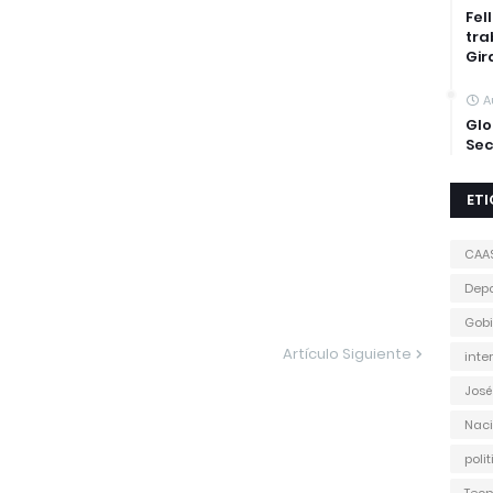
Fel
tra
Gir
A
Glo
Sec
ET
CAA
Depo
Gobi
Artículo Siguiente
inte
José
Naci
poli