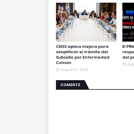
CNSS aplica mejora para
El PR
simplificar el trámite del
respo
Subsidio por Enfermedad
del p
Común
Aug
August 07, 2026
COMENTE