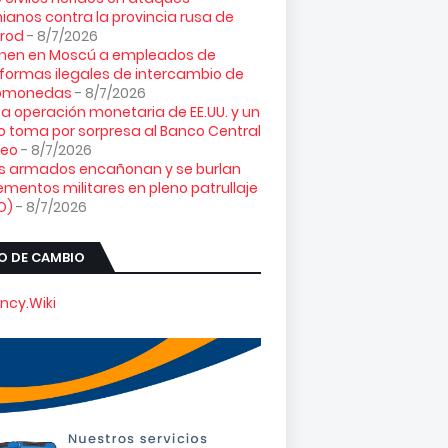
ianos contra la provincia rusa de
orod
- 8/7/2026
enen en Moscú a empleados de
formas ilegales de intercambio de
tomonedas
- 8/7/2026
ta operación monetaria de EE.UU. y un
o toma por sorpresa al Banco Central
peo
- 8/7/2026
es armados encañonan y se burlan
ementos militares en pleno patrullaje
O)
- 8/7/2026
O DE CAMBIO
ncy.Wiki