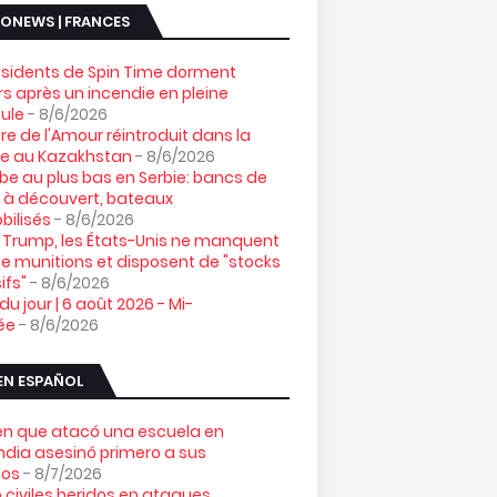
ONEWS | FRANCES
ésidents de Spin Time dorment
s après un incendie en pleine
ule
- 8/6/2026
gre de l'Amour réintroduit dans la
re au Kazakhstan
- 8/6/2026
e au plus bas en Serbie: bancs de
 à découvert, bateaux
ilisés
- 8/6/2026
 Trump, les États-Unis ne manquent
e munitions et disposent de "stocks
ifs"
- 8/6/2026
 du jour | 6 août 2026 - Mi-
ée
- 8/6/2026
EN ESPAÑOL
ven que atacó una escuela en
ndia asesinó primero a sus
los
- 8/7/2026
 civiles heridos en ataques