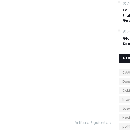
A
Fel
tra
Gir
A
Glo
Sec
ET
CAA
Depo
Gobi
inte
José
Naci
Artículo Siguiente
poli