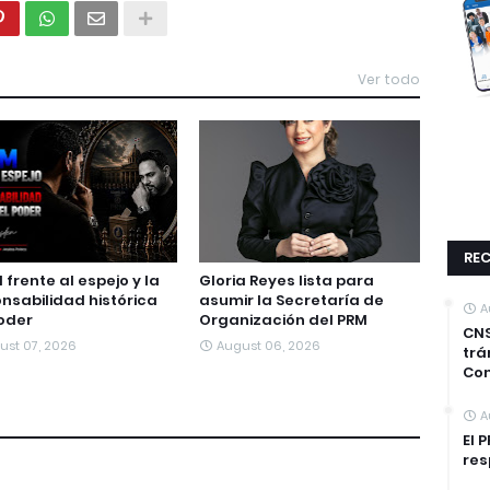
Ver todo
REC
M frente al espejo y la
Gloria Reyes lista para
nsabilidad histórica
asumir la Secretaría de
A
oder
Organización del PRM
CNS
ust 07, 2026
August 06, 2026
trá
Co
A
El 
res