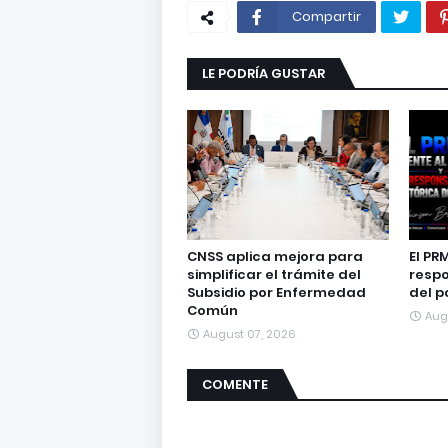
Compartir
LE PODRÍA GUSTAR
CNSS aplica mejora para
El PR
simplificar el trámite del
respo
Subsidio por Enfermedad
del p
Común
Aug
August 07, 2026
COMENTE