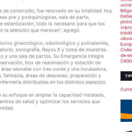
ucran
s de construido, fue renovado en su totalidad: hoy
Bélg
Deti
as pre y postquirúrgicas, sala de parto,
plata
 esterilización, todo lo necesario para que los
crip
an la atención que merecen”, agregó.
Inédi
aliad
torios ginecológico, odontológico y polivalentes,
Euro
atorio, sonografía, Rayos X y toma de muestras.
Civil
de el
o y una sala de partos. Su Emergencia integra
(VIDE
observación, box de reanimación y estación de
n área neonatal con tres cunas y una incubadora,
ón, farmacia, áreas de descanso, preparación y
TIP
fermería distribuidas en los distintos espacios.
Curre
 su enfoque en ampliar la capacidad instalada,
centros de salud y optimizar los servicios que
unidad.