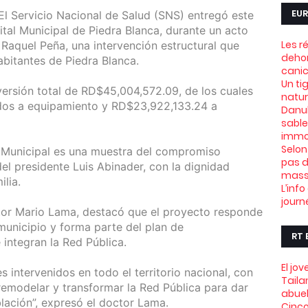
EUR
El Servicio Nacional de Salud (SNS) entregó este
al Municipal de Piedra Blanca, durante un acto
Les r
Raquel Peña, una intervención estructural que
dehor
abitantes de Piedra Blanca.
canic
Un ti
versión total de RD$45,004,572.09, de los cuales
natu
dos a equipamiento y RD$23,922,133.24 a
Danub
sable
immob
Selon
 Municipal es una muestra del compromiso
pas d
el presidente Luis Abinader, con la dignidad
mass
lia.
L’info
journ
ctor Mario Lama, destacó que el proyecto responde
municipio y forma parte del plan de
RT 
 integran la Red Pública.
El jo
 intervenidos en todo el territorio nacional, con
Taila
remodelar y transformar la Red Pública para dar
abue
lación”, expresó el doctor Lama.
Cinco