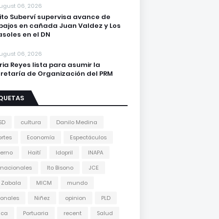
ugust 06, 2026
lito Suberví supervisa avance de
bajos en cañada Juan Valdez y Los
asoles en el DN
ugust 06, 2026
ria Reyes lista para asumir la
retaría de Organización del PRM
IQUETAS
SD
cultura
Danilo Medina
rtes
Economía
Espectáculos
erno
Haití
Idopril
INAPA
rnacionales
Ito Bisono
JCE
 Zabala
MICM
mundo
onales
Niñez
opinion
PLD
tica
Portuaria
recent
Salud