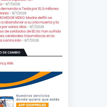
co
- 8/7/2026
 demanda a Tesla por 10,3 millones
lares
- 8/7/2026
VEDOR VIDEO: Madre delfín se
 a abandonar a su cría muerta y la
 por varios días
- 8/7/2026
os de soldados de EE.UU. han sufrido
nes cerebrales traumáticas en la
a contra Irán
- 8/7/2026
O DE CAMBIO
ncy.Wiki