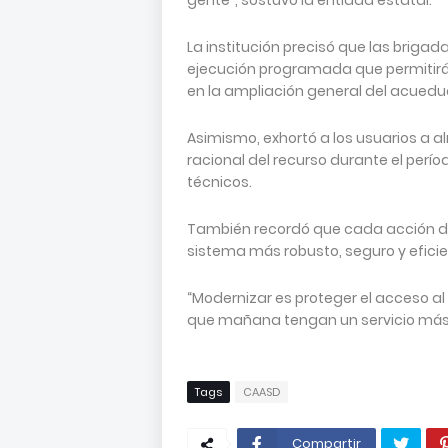
gente”, sostuvo la entidad estatal.
La institución precisó que las brigad
ejecución programada que permitirá 
en la ampliación general del acuedu
Asimismo, exhortó a los usuarios a 
racional del recurso durante el perío
técnicos.
También recordó que cada acción del
sistema más robusto, seguro y eficie
“Modernizar es proteger el acceso a
que mañana tengan un servicio más 
Tags
CAASD
Compartir