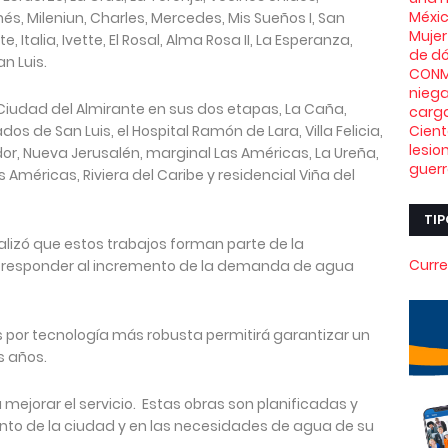
Méxi
nés, Mileniun, Charles, Mercedes, Mis Sueños I, San
Mujer
, Italia, Ivette, El Rosal, Alma Rosa II, La Esperanza,
de dó
an Luis.
CONMO
niega
Ciudad del Almirante en sus dos etapas, La Caña,
carga
os de San Luis, el Hospital Ramón de Lara, Villa Felicia,
Cient
lesio
ador, Nueva Jerusalén, marginal Las Américas, La Ureña,
guerr
 Américas, Riviera del Caribe y residencial Viña del
TIP
lizó que estos trabajos forman parte de la
Curre
a responder al incremento de la demanda de agua
s por tecnología más robusta permitirá garantizar un
s años.
mejorar el servicio. Estas obras son planificadas y
nto de la ciudad y en las necesidades de agua de su