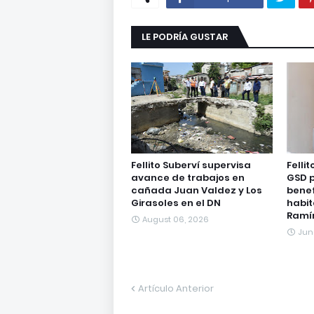
LE PODRÍA GUSTAR
Fellito Suberví supervisa
Felli
avance de trabajos en
GSD 
cañada Juan Valdez y Los
benef
Girasoles en el DN
habi
Ramí
August 06, 2026
Jun
Artículo Anterior