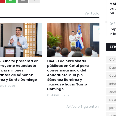
MAP
cap
mun
Ver todo
A
Imp
inf
ET
CAA
to Suberví presenta en
CAASD celebra vistas
proyecto Acueducto
públicas en Cotuí para
Depo
icia millones
consensuar inicio del
tantes de Sánchez
Acueducto Múltiple
Gobi
rez y Santo Domingo
Sánchez Ramírez y
inte
trasvase hacia Santo
e 03, 2026
Domingo
José
June 01, 2026
Naci
Artículo Siguiente
poli
Tecn