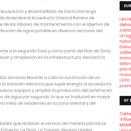
EUR
l Acueducto y Alcantarillado de Santo Domingo
e diciembre el Acueducto Oriental Barrera de
Les r
e de las labores de mantenimiento con el objetivo de
dehor
canic
tribución de agua potable en diversos sectores del
Un ti
natu
Danub
ente a la segunda fase y como parte del Plan de Zona,
sable
ión y ampliación en la infraestructura, destacó la
immob
Selon
pas d
mass
das técnicas llevarán a cabo la sustitución de un
L’info
la estación eléctrica que suple energía al acueducto,
journ
nuevos equipos y ampliar la producción del sistema en
s de agua por segundo, lo que se traducirá en mayor
RT 
ra miles de residentes en la zona oriental y del
Cárte
'infl
dades que recibirán el servicio de manera parcial se
MOME
Esfuerzo, La Grúa, La Toronja, Vecinos Unidos,
una m