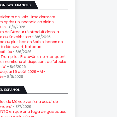
ONEWS | FRANCES
ésidents de Spin Time dorment
s après un incendie en pleine
ule
- 8/6/2026
gre de l'Amour réintroduit dans la
re au Kazakhstan
- 8/6/2026
e au plus bas en Serbie: bancs de
 à découvert, bateaux
ilisés
- 8/6/2026
 Trump, les États-Unis ne manquent
e munitions et disposent de "stocks
ifs"
- 8/6/2026
 du jour | 6 août 2026 - Mi-
ée
- 8/6/2026
EN ESPAÑOL
les de México van 'a la caza' de
uencers'
- 8/7/2026
NTO en que una fuga de gas causa
asiva explosión en