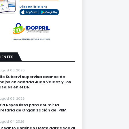
IENTES
ugust 06, 2026
lito Suberví supervisa avance de
bajos en cañada Juan Valdez y Los
asoles en el DN
ugust 06, 2026
ria Reyes lista para asumir la
retaría de Organización del PRM
ugust 04, 2026
P Santo Domingo Oeste agradece al