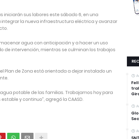
as iniciarán sus labores este sábado 6, en una
integrar la nueva infraestructura eléctrica y avanzar
cto.
almacenar agua con anticipación y a hacer un uso
do de intervención, mientras se culminan los trabajos
REC
 Plan de Zona está orientada a dejar instalado un
A
nte.
Fel
tra
l agua potable de las familias. Trabajamos hoy para
Gir
estable y continuo”, agregó la CAASD.
A
Glo
Sec
A
SNT