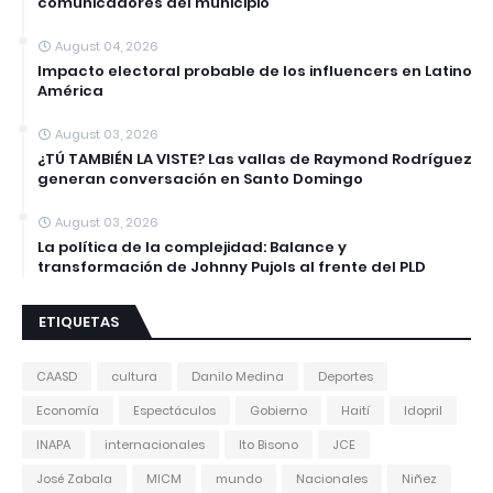
comunicadores del municipio
August 04, 2026
Impacto electoral probable de los influencers en Latino
América
August 03, 2026
¿TÚ TAMBIÉN LA VISTE? Las vallas de Raymond Rodríguez
generan conversación en Santo Domingo
August 03, 2026
La política de la complejidad: Balance y
transformación de Johnny Pujols al frente del PLD
ETIQUETAS
CAASD
cultura
Danilo Medina
Deportes
Economía
Espectáculos
Gobierno
Haití
Idopril
INAPA
internacionales
Ito Bisono
JCE
José Zabala
MICM
mundo
Nacionales
Niñez