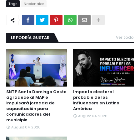
Tags
Nacionales
LE PODRÍA GUSTAR
Ver todo
SNTP Santo Domingo Oeste
Impacto electoral
agradece al MAP e
probable de los
impulsará jornada de
influencers en Latino
capacitación para
América
comunicadores del
August 04, 2026
municipio
August 04, 2026