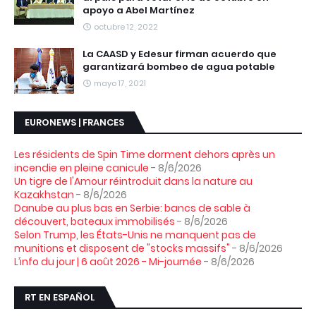
apoyo a Abel Martínez
octubre 12, 2022
La CAASD y Edesur firman acuerdo que
garantizará bombeo de agua potable
mayo 17, 2021
EURONEWS | FRANCES
Les résidents de Spin Time dorment dehors après un
incendie en pleine canicule
- 8/6/2026
Un tigre de l'Amour réintroduit dans la nature au
Kazakhstan
- 8/6/2026
Danube au plus bas en Serbie: bancs de sable à
découvert, bateaux immobilisés
- 8/6/2026
Selon Trump, les États-Unis ne manquent pas de
munitions et disposent de "stocks massifs"
- 8/6/2026
L’info du jour | 6 août 2026 - Mi-journée
- 8/6/2026
RT EN ESPAÑOL