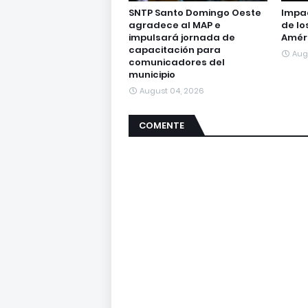
SNTP Santo Domingo Oeste
Impac
agradece al MAP e
de lo
impulsará jornada de
Amér
capacitación para
Aug
comunicadores del
municipio
August 04, 2026
COMENTE