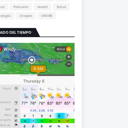
tica
Portuaria
recent
Salud
ología
Unapec
UNIORE
ADO DEL TIEMPO