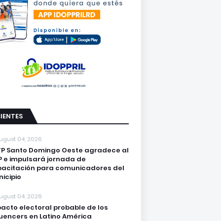
IENTES
ugust 04, 2026
P Santo Domingo Oeste agradece al
 e impulsará jornada de
acitación para comunicadores del
icipio
ugust 04, 2026
acto electoral probable de los
luencers en Latino América