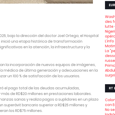
EUR
Washi
des f
lutte
Niger
5, bajo la dirección del doctor Joel Ortega, el Hospital
opéra
L’info
inició una etapa histórica de transformación
Mati
nificativas en la atención, la infraestructura y la
La "pe
desso
russe
acan la incorporación de nuevos equipos de imágenes,
Prima
gía médica de última generación y adecuaciones en la
Abdul
surpr
nzar un 100 % de satisfacción de los usuarios.
logró el pago total de las deudas acumuladas,
RT 
 más de RD$20 millones en prestaciones laborales.
inanzas sanas y realiza pagos a suplidores en un plazo
Colom
con 
 superávit bancario superior a RD$25 millones y
No se
eran los RD$75 millones.
ladró