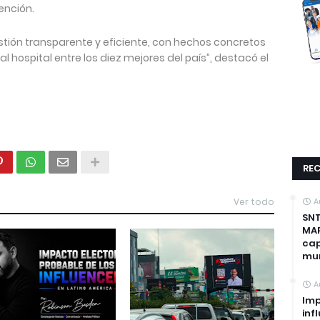
ención.
stión transparente y eficiente, con hechos concretos
 hospital entre los diez mejores del país”, destacó el
REC
Ver todo
A
SNT
MAP
cap
mun
A
Imp
inf