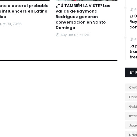
to electoral probable
¿TÚ TAMBIÉN LA VISTE? Las
A
s influencers en Latino
vallas de Raymond
¿TÚ
ica
Rodríguez generan
Ra
conversación en Santo
ust 04, 2026
con
Domingo
August 03, 2026
A
La 
tra
fre
ET
CAA
Depo
Gobi
inte
José
Naci