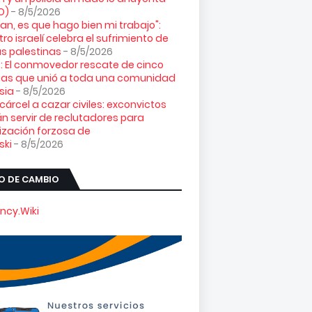
O)
- 8/5/2026
loran, es que hago bien mi trabajo":
tro israelí celebra el sufrimiento de
s palestinas
- 8/5/2026
: El conmovedor rescate de cinco
gas que unió a toda una comunidad
sia
- 8/5/2026
 cárcel a cazar civiles: exconvictos
n servir de reclutadores para
ización forzosa de
ski
- 8/5/2026
O DE CAMBIO
ncy.Wiki