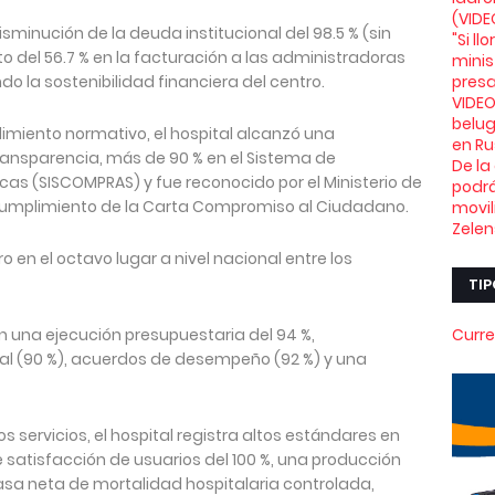
(VIDE
isminución de la deuda institucional del 98.5 % (sin
"Si l
 del 56.7 % en la facturación a las administradoras
minis
do la sostenibilidad financiera del centro.
presa
VIDEO
belu
imiento normativo, el hospital alcanzó una
en Ru
 Transparencia, más de 90 % en el Sistema de
De la
as (SISCOMPRAS) y fue reconocido por el Ministerio de
podrá
l cumplimiento de la Carta Compromiso al Ciudadano.
movil
Zelen
o en el octavo lugar a nivel nacional entre los
TIP
n una ejecución presupuestaria del 94 %,
Curre
al (90 %), acuerdos de desempeño (92 %) y una
s servicios, el hospital registra altos estándares en
de satisfacción de usuarios del 100 %, una producción
asa neta de mortalidad hospitalaria controlada,