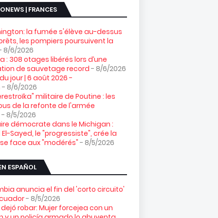
ONEWS | FRANCES
ngton: la fumée s'élève au-dessus
orêts, les pompiers poursuivent la
- 8/6/2026
ia : 308 otages libérés lors d’une
tion de sauvetage record
- 8/6/2026
 du jour | 6 août 2026 -
n
- 8/6/2026
restroïka" militaire de Poutine : les
us de la refonte de l'armée
- 8/5/2026
ire démocrate dans le Michigan :
 El-Sayed, le "progressiste", crée la
ise face aux "modérés"
- 8/5/2026
EN ESPAÑOL
bia anuncia el fin del 'corto circuito'
Ecuador
- 8/5/2026
 dejó robar: Mujer forcejea con un
n y un policía armado lo ahuyenta