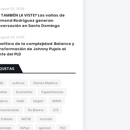
ugust 03, 2026
 TAMBIÉN LA VISTE? Las vallas de
ymond Rodríguez generan
versación en Santo Domingo
ugust 03, 2026
política de la complejidad: Balance y
nsformación de Johnny Pujols al
nte del PLD
IQUETAS
SD
cultura
Danilo Medina
rtes
Economía
Espectáculos
erno
Haití
Idopril
INAPA
rnacionales
Ito Bisono
JCE
 Zabala
MICM
mundo
onales
Niñez
opinion
PLD